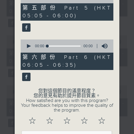
55
of
第一部份 Part 1 (HKT 01:05 -
minutes,
0
第五部份 Part 5 (HKT
02:00)
10
seconds
05:05 - 06:00)
seconds
0
0
seconds
00:00
55:20
seconds
00:00
00:00
of
of
55
第二部份 Part 2 (HKT 02:05 -
0
minutes,
第六部份 Part 6 (HKT
03:00)
seconds
20
06:05 - 06:35)
seconds
0
您對這個節目的滿意程度？
seconds
00:00
55:19
您的意見有助於提升節目質素。
of
How satisfied are you with this program?
55
第三部份 Part 3 (HKT 03:05 -
Your feedback helps to improve the quality of
minutes,
the program.
04:00)
19
seconds
☆
☆
☆
☆
☆