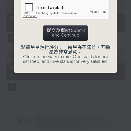
0
seconds
00:00
55:10
of
55
第四部份 Part 4 (HKT 04:05 -
minutes,
05:00)
10
提交及繼續 Submit
seconds
and Continue
點擊星星進行評分：一顆星為不滿意，五顆
0
星為非常滿意。
seconds
Click on the stars to rate: One star is for not
00:00
55:09
of
satisfied, and Five stars is for very satisfied.
55
第五部份 Part 5 (HKT 05:05 -
minutes,
06:00)
9
seconds
重溫
CATCHUP