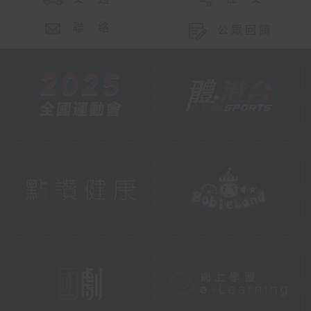
聯 絡
公眾回饋