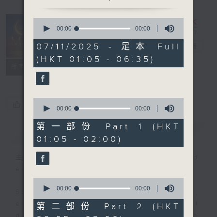
0
seconds
00:00
5:05:00
Night Music
of
5
07/11/2025 - 足本 Full
on Radio 3
電台直播
hours,
(HKT 01:05 - 06:35)
5
聯絡
minutes,
所有集數
0
seconds
0
您喜歡這個節目嗎?
seconds
00:00
55:10
of
55
第一部份 Part 1 (HKT
簡介
GIST
minutes,
01:05 - 02:00)
10
seconds
主持人：Music for night owls and
early birds
0
seconds
00:00
00:00
Stay with us throughout the night,
of
0
every night, from 1.05am until
第二部份 Part 2 (HKT
seconds
dawn, as we slowly wake up with