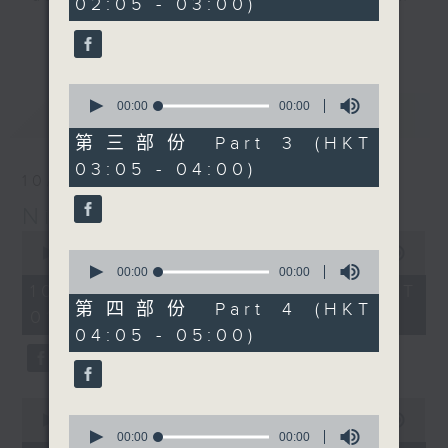
02:05 - 03:00)
you. Enjoy the non-stop mellow
更多...
side of the 70s to the 90s at
first, with some legendary ballads
0
and soft rock hits, which gently
seconds
00:00
55:19
最新
LATEST
grow in pace, moving you towards
of
55
the 2000s and a perfect morning
第三部份 Part 3 (HKT
minutes,
mix
03:05 - 04:00)
19
10/08/2026
seconds
Night Music on Radio 3
Seven days a week from 1.05am...
0
only on Radio 3
seconds
00:00
4:34:59
0
of
seconds
00:00
55:20
4
of
10/08/2026 - 足本 Full (HKT
hours,
55
第四部份 Part 4 (HKT
01:05 - 06:00)
34
minutes,
04:05 - 05:00)
minutes,
20
59
seconds
seconds
0
seconds
0
00:00
55:10
of
seconds
00:00
00:00