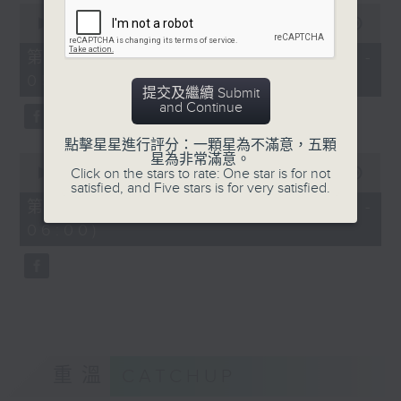
0
seconds
00:00
55:19
of
55
第四部份 Part 4 (HKT 04:05 -
minutes,
05:00)
19
提交及繼續 Submit
seconds
and Continue
點擊星星進行評分：一顆星為不滿意，五顆
0
星為非常滿意。
seconds
Click on the stars to rate: One star is for not
00:00
55:09
of
satisfied, and Five stars is for very satisfied.
55
第五部份 Part 5 (HKT 05:05 -
minutes,
06:00)
9
seconds
重溫
CATCHUP