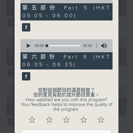
55
of
第一部份 Part 1 (HKT 01:05 -
minutes,
55
第五部份 Part 5 (HKT
02:00)
0
minutes,
05:05 - 06:00)
seconds
20
seconds
0
0
seconds
00:00
55:09
seconds
00:00
30:10
of
of
55
第二部份 Part 2 (HKT 02:05 -
30
minutes,
第六部份 Part 6 (HKT
03:00)
minutes,
9
06:05 - 06:35)
10
seconds
seconds
0
您對這個節目的滿意程度？
seconds
00:00
55:19
您的意見有助於提升節目質素。
of
How satisfied are you with this program?
55
第三部份 Part 3 (HKT 03:05 -
Your feedback helps to improve the quality of
minutes,
the program.
04:00)
19
seconds
☆
☆
☆
☆
☆