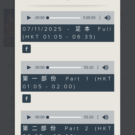
0
seconds
00:00
5:05:00
Night Music
of
5
07/11/2025 - 足本 Full
on Radio 3
電台直播
hours,
(HKT 01:05 - 06:35)
5
聯絡
minutes,
所有集數
0
seconds
0
您喜歡這個節目嗎?
seconds
00:00
55:10
of
55
第一部份 Part 1 (HKT
簡介
GIST
minutes,
01:05 - 02:00)
10
seconds
主持人：Music for night owls and
early birds
0
seconds
00:00
55:20
Stay with us throughout the night,
of
55
every night, from 1.05am until
第二部份 Part 2 (HKT
minutes,
dawn, as we slowly wake up with