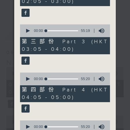
02:05 - 03:00)
20
seconds
you. Enjoy the non-stop mellow
更多...
side of the 70s to the 90s at
first, with some legendary ballads
0
and soft rock hits, which gently
seconds
00:00
55:19
最新
LATEST
grow in pace, moving you towards
of
55
the 2000s and a perfect morning
第三部份 Part 3 (HKT
minutes,
mix
03:05 - 04:00)
19
09/08/2026
seconds
Night Music on Radio 3
Seven days a week from 1.05am...
0
only on Radio 3
seconds
00:00
4:34:59
0
of
seconds
00:00
55:20
4
of
09/08/2026 - 足本 Full (HKT
hours,
55
第四部份 Part 4 (HKT
01:05 - 06:00)
34
minutes,
04:05 - 05:00)
minutes,
20
59
seconds
seconds
0
seconds
0
00:00
55:00
of
seconds
00:00
55:20