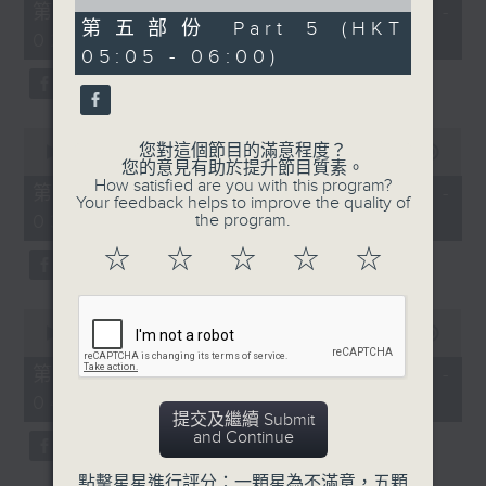
55
of
第一部份 Part 1 (HKT 01:05 -
minutes,
55
第五部份 Part 5 (HKT
02:00)
10
minutes,
05:05 - 06:00)
seconds
10
seconds
0
您對這個節目的滿意程度？
seconds
00:00
55:20
您的意見有助於提升節目質素。
of
How satisfied are you with this program?
55
第二部份 Part 2 (HKT 02:05 -
Your feedback helps to improve the quality of
minutes,
03:00)
the program.
20
seconds
☆
☆
☆
☆
☆
0
seconds
00:00
55:19
of
55
第三部份 Part 3 (HKT 03:05 -
minutes,
04:00)
19
提交及繼續 Submit
seconds
and Continue
點擊星星進行評分：一顆星為不滿意，五顆