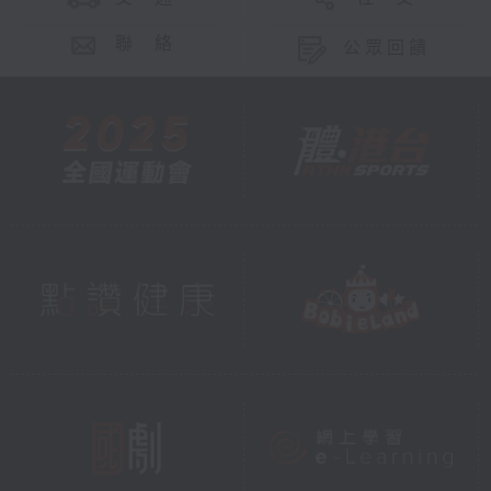
聯 絡
公眾回饋