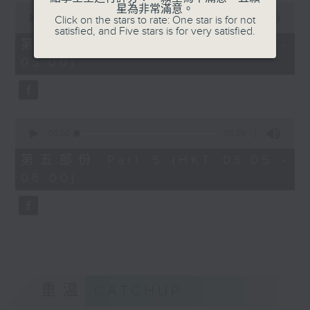
0
星為非常滿意。
seconds
00:00
55:10
Click on the stars to rate: One star is for not
of
satisfied, and Five stars is for very satisfied.
55
第四部份 Part 4 (HKT 04:05 -
minutes,
05:00)
10
seconds
0
seconds
00:00
55:09
of
55
第五部份 Part 5 (HKT 05:05 -
minutes,
06:00)
9
seconds
重溫
CATCHUP