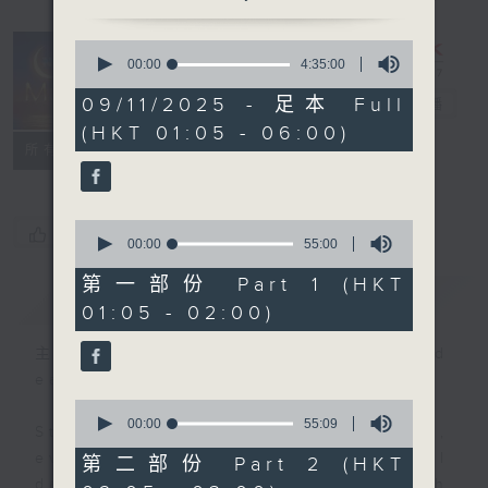
0
seconds
00:00
4:35:00
Night Music
of
4
09/11/2025 - 足本 Full
on Radio 3
電台直播
hours,
(HKT 01:05 - 06:00)
35
聯絡
minutes,
所有集數
0
seconds
0
您喜歡這個節目嗎?
seconds
00:00
55:00
of
55
第一部份 Part 1 (HKT
簡介
GIST
minutes,
01:05 - 02:00)
0
seconds
主持人：Music for night owls and
early birds
0
seconds
00:00
55:09
Stay with us throughout the night,
of
55
every night, from 1.05am until
第二部份 Part 2 (HKT
minutes,
dawn, as we slowly wake up with