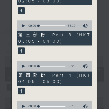
02:05 - 03:00)
9
seconds
you. Enjoy the non-stop mellow
更多...
side of the 70s to the 90s at
first, with some legendary ballads
0
and soft rock hits, which gently
seconds
00:00
55:19
最新
LATEST
grow in pace, moving you towards
of
55
the 2000s and a perfect morning
第三部份 Part 3 (HKT
minutes,
mix
03:05 - 04:00)
19
10/08/2026
seconds
Night Music on Radio 3
Seven days a week from 1.05am...
0
only on Radio 3
seconds
00:00
4:34:59
0
of
seconds
00:00
55:20
4
of
10/08/2026 - 足本 Full (HKT
hours,
55
第四部份 Part 4 (HKT
01:05 - 06:00)
34
minutes,
04:05 - 05:00)
minutes,
20
59
seconds
seconds
0
seconds
0
00:00
55:10
of
seconds
00:00
55:10