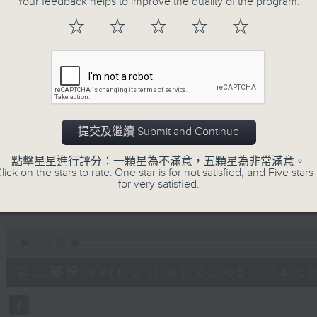
Your feedback helps to improve the quality of the program.
90%
0
☆
☆
☆
☆
☆
seconds
00:00
of
55
第一部份 Part 1 (HKT 01:05 - 02:00
minutes,
0
seconds
Volume
90%
0
提交及繼續 Submit and Continue
seconds
00:00
of
55
點擊星星進行評分：一顆星為不滿意，五顆星為非常滿意。
第二部份 Part 2 (HKT 02:05 - 03:00
minutes,
lick on the stars to rate: One star is for not satisfied, and Five stars 
10
for very satisfied.
seconds
Volume
90%
0
seconds
00:00
of
55
第三部份 Part 3 (HKT 03:05 - 04:00
minutes,
20
seconds
Volume
90%