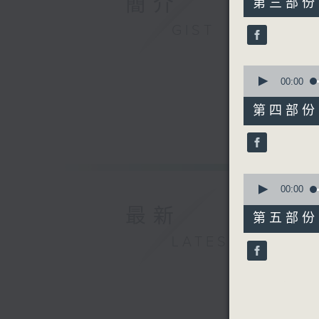
簡介
第三部份 P
minutes,
19
GIST
seconds
90%
0
seconds
00:00
of
55
第四部份 P
minutes,
20
seconds
90%
0
seconds
00:00
of
最新
55
第五部份 P
minutes,
10
LATEST
seconds
90%