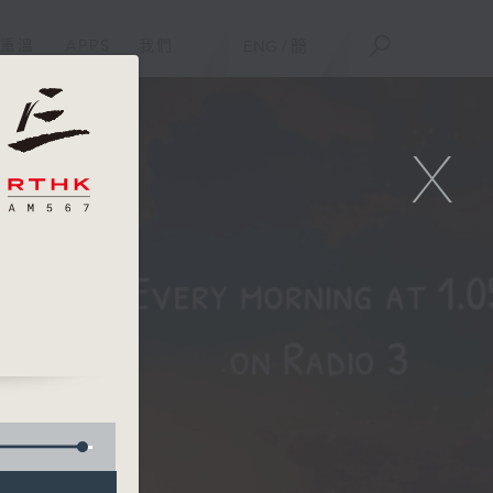
重溫
APPS
我們
ENG
/
簡
X