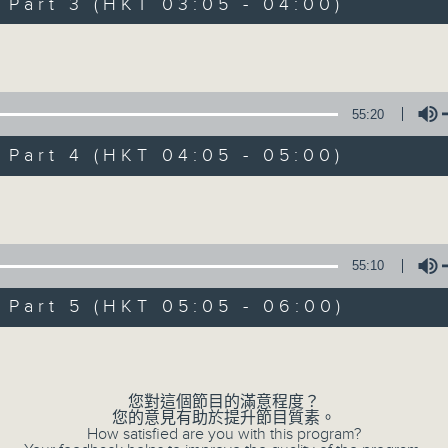
Stay with us throughout the night, 
art 3 (HKT 03:05 - 04:00)
dawn, as we slowly wake up with y
Volume
side of the 70s to the 90s at first,
soft rock hits, which gently grow i
2000s and a perfect morning mix
55:20
art 4 (HKT 04:05 - 05:00)
Seven days a week from 1.05am... on
Volume
08/08/2026
55:10
Night Music on Radio 3
art 5 (HKT 05:05 - 06:00)
0
seconds
00:00
Volume
of
4
08/08/2026 - 足本 Full (HKT 01:05
hours,
35
您對這個節目的滿意程度？
minutes,
您的意見有助於提升節目質素。
0
How satisfied are you with this program?
seconds
Volume