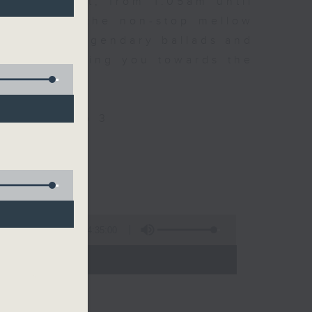
every night, from 1.05am until
ou. Enjoy the non-stop mellow
 with some legendary ballads and
n pace, moving you towards the
ly on Radio 3
4:35:00
 - 06:00)