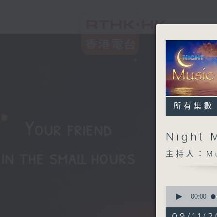
所有集數
Night 
主持人：Musi
0
seconds
00:00
of
4
09/11/2