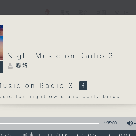
電視
電台
新聞
WEB+
Night Music on Radio 3
聯絡
Music on Radio 3
c for night owls and early birds
4:35:00
025 - 足本 Full (HKT 01:05 - 06:00)