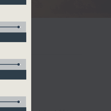
Radio 3
 birds