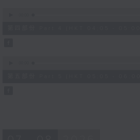
0
seconds
00:00
of
55
第四部份 Part 4 (HKT 04:05 - 05:00
minutes,
19
seconds
Volume
90%
0
seconds
00:00
of
55
第五部份 Part 5 (HKT 05:05 - 06:00
minutes,
10
seconds
Volume
90%
07 - 08
2026