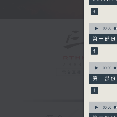
hours,
35
minutes,
0
seconds
90%
0
seconds
00:00
of
55
第一部份 P
minutes,
0
seconds
90%
0
seconds
00:00
of
電台直播
55
第二部份 P
minutes,
9
seconds
90%
0
seconds
00:00
of
55