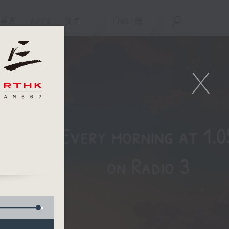
重溫
APPS
我們
ENG
/
簡
X