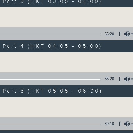
Stay with us throughout the night, 
art 3 (HKT 03:05 - 04:00)
dawn, as we slowly wake up with y
Volume
side of the 70s to the 90s at first,
soft rock hits, which gently grow i
2000s and a perfect morning mix
55:20
art 4 (HKT 04:05 - 05:00)
Seven days a week from 1.05am... on
Volume
07/08/2026
55:20
Night Music on Radio 3
art 5 (HKT 05:05 - 06:00)
0
seconds
00:00
Volume
of
4
07/08/2026 - 足本 Full (HKT 01:05
hours,
34
minutes,
30:10
59
seconds
Volume