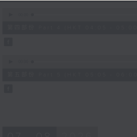
0
seconds
00:00
of
55
第四部份 Part 4 (HKT 04:05 - 05:00
minutes,
19
seconds
Volume
90%
0
seconds
00:00
of
55
第五部份 Part 5 (HKT 05:05 - 06:00
minutes,
9
seconds
Volume
90%
07 - 08
2026