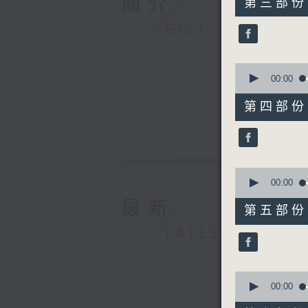
簡介
第三部份 P
minutes,
19
GIST
seconds
90%
0
seconds
00:00
of
55
第四部份 P
minutes,
20
seconds
90%
0
seconds
00:00
of
最新
55
第五部份 P
minutes,
20
LATEST
seconds
90%
0
seconds
00:00
of