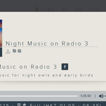
電視
電台
新聞
WEB+
Night Music on Radio 3
聯絡
Music on Radio 3
c for night owls and early birds
5:05:00
025 - 足本 Full (HKT 01:05 - 06:35)