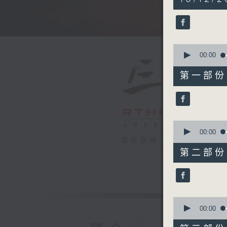
hours,
5
minutes,
0
seconds
90%
0
seconds
00:00
of
55
第一部份 P
minutes,
10
seconds
90%
0
seconds
00:00
of
電台直播
55
第二部份 P
minutes,
20
seconds
90%
0
seconds
00:00
of
55