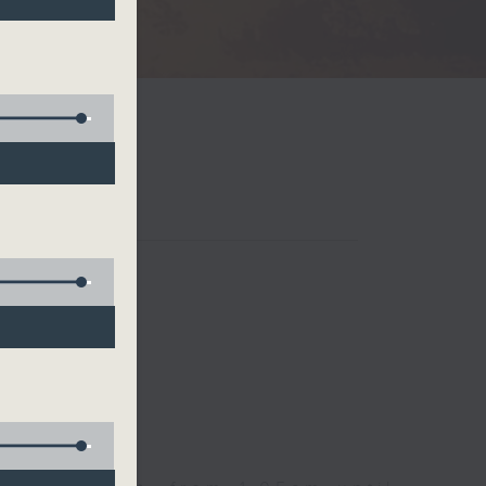
Radio 3
 birds