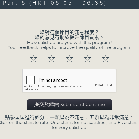
art 6 (HKT 06:05 - 06:35)
90%
0
seconds
00:00
Volume
of
55
第一部份 Part 1 (HKT 01:05 - 02:00
minutes,
10
您對這個節目的滿意程度？
seconds
Volume
您的意見有助於提升節目質素。
90%
How satisfied are you with this program?
Your feedback helps to improve the quality of the program.
0
☆
☆
☆
☆
☆
seconds
00:00
of
55
第二部份 Part 2 (HKT 02:05 - 03:00
minutes,
19
seconds
Volume
90%
0
提交及繼續 Submit and Continue
seconds
00:00
of
55
點擊星星進行評分：一顆星為不滿意，五顆星為非常滿意。
第三部份 Part 3 (HKT 03:05 - 04:00
minutes,
lick on the stars to rate: One star is for not satisfied, and Five stars 
19
for very satisfied.
seconds
Volume
90%