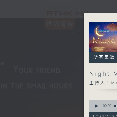
所有集數
Night 
主持人：Musi
0
seconds
00:00
of
5
10/12/2