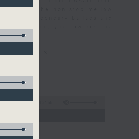
every night, from 1.05am until
ou. Enjoy the non-stop mellow
 with some legendary ballads and
n pace, moving you towards the
ly on Radio 3
4:34:59
 - 06:00)