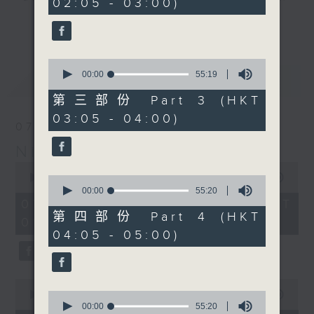
02:05 - 03:00)
20
seconds
you. Enjoy the non-stop mellow
更多...
side of the 70s to the 90s at
first, with some legendary ballads
0
and soft rock hits, which gently
seconds
00:00
55:19
最新
LATEST
grow in pace, moving you towards
of
55
the 2000s and a perfect morning
第三部份 Part 3 (HKT
minutes,
mix
03:05 - 04:00)
19
07/08/2026
seconds
Night Music on Radio 3
Seven days a week from 1.05am...
0
only on Radio 3
seconds
00:00
4:34:59
0
of
seconds
00:00
55:20
4
of
07/08/2026 - 足本 Full (HKT
hours,
55
第四部份 Part 4 (HKT
01:05 - 06:00)
34
minutes,
04:05 - 05:00)
minutes,
20
59
seconds
seconds
0
seconds
0
00:00
55:10
of
seconds
00:00
55:20