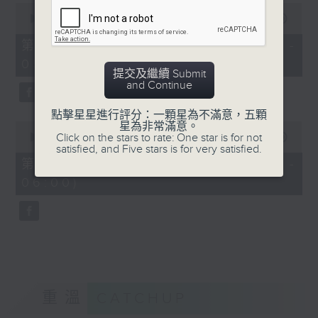
0
seconds
00:00
55:19
of
55
第四部份 Part 4 (HKT 04:05 -
minutes,
05:00)
19
提交及繼續 Submit
seconds
and Continue
點擊星星進行評分：一顆星為不滿意，五顆
0
星為非常滿意。
seconds
Click on the stars to rate: One star is for not
00:00
55:09
of
satisfied, and Five stars is for very satisfied.
55
第五部份 Part 5 (HKT 05:05 -
minutes,
06:00)
9
seconds
重溫
CATCHUP