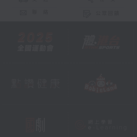
聯 絡
公眾回饋