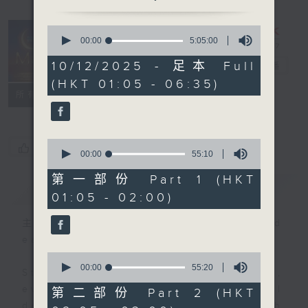
0
seconds
00:00
5:05:00
Night Music
of
5
10/12/2025 - 足本 Full
on Radio 3
電台直播
hours,
(HKT 01:05 - 06:35)
5
聯絡
minutes,
所有集數
0
seconds
0
您喜歡這個節目嗎?
seconds
00:00
55:10
of
55
第一部份 Part 1 (HKT
簡介
GIST
minutes,
01:05 - 02:00)
10
seconds
主持人：Music for night owls and
early birds
0
seconds
00:00
55:20
Stay with us throughout the night,
of
55
every night, from 1.05am until
第二部份 Part 2 (HKT
minutes,
dawn, as we slowly wake up with