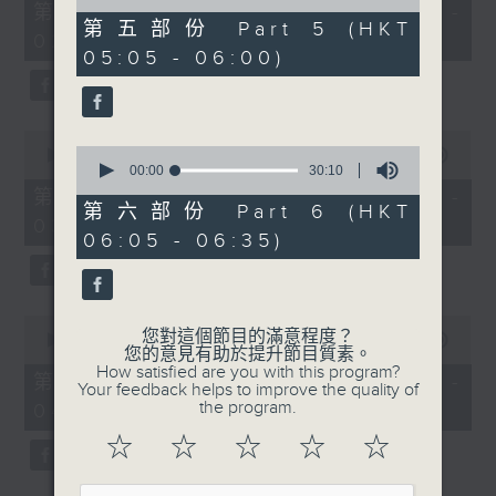
55
of
第一部份 Part 1 (HKT 01:05 -
minutes,
55
第五部份 Part 5 (HKT
02:00)
10
minutes,
05:05 - 06:00)
seconds
20
seconds
0
0
seconds
00:00
55:19
seconds
00:00
30:10
of
of
55
第二部份 Part 2 (HKT 02:05 -
30
minutes,
第六部份 Part 6 (HKT
03:00)
minutes,
19
06:05 - 06:35)
10
seconds
seconds
0
您對這個節目的滿意程度？
seconds
00:00
55:19
您的意見有助於提升節目質素。
of
How satisfied are you with this program?
55
第三部份 Part 3 (HKT 03:05 -
Your feedback helps to improve the quality of
minutes,
the program.
04:00)
19
seconds
☆
☆
☆
☆
☆