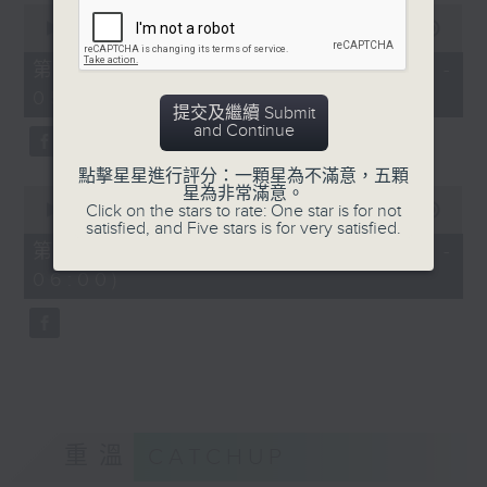
0
seconds
00:00
55:09
of
55
第四部份 Part 4 (HKT 04:05 -
minutes,
05:00)
9
提交及繼續 Submit
seconds
and Continue
點擊星星進行評分：一顆星為不滿意，五顆
0
星為非常滿意。
seconds
Click on the stars to rate: One star is for not
00:00
55:09
of
satisfied, and Five stars is for very satisfied.
55
第五部份 Part 5 (HKT 05:05 -
minutes,
06:00)
9
seconds
重溫
CATCHUP