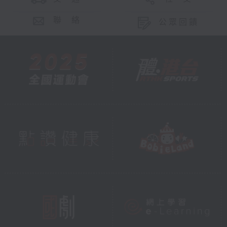
聯 絡
公眾回饋