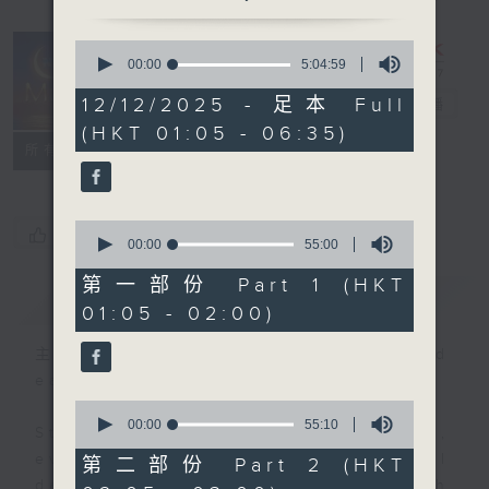
0
seconds
00:00
5:04:59
Night Music
of
5
12/12/2025 - 足本 Full
on Radio 3
電台直播
hours,
(HKT 01:05 - 06:35)
4
聯絡
minutes,
所有集數
59
seconds
0
您喜歡這個節目嗎?
seconds
00:00
55:00
of
55
第一部份 Part 1 (HKT
簡介
GIST
minutes,
01:05 - 02:00)
0
seconds
主持人：Music for night owls and
early birds
0
seconds
00:00
55:10
Stay with us throughout the night,
of
55
every night, from 1.05am until
第二部份 Part 2 (HKT
minutes,
dawn, as we slowly wake up with