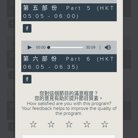
55
of
第一部份 Part 1 (HKT 01:05 -
minutes,
55
第五部份 Part 5 (HKT
02:00)
10
minutes,
05:05 - 06:00)
seconds
9
seconds
0
0
seconds
00:00
55:19
seconds
00:00
30:09
of
of
55
第二部份 Part 2 (HKT 02:05 -
30
minutes,
第六部份 Part 6 (HKT
03:00)
minutes,
19
06:05 - 06:35)
9
seconds
seconds
0
您對這個節目的滿意程度？
seconds
00:00
55:10
您的意見有助於提升節目質素。
of
How satisfied are you with this program?
55
第三部份 Part 3 (HKT 03:05 -
Your feedback helps to improve the quality of
minutes,
the program.
04:00)
10
seconds
☆
☆
☆
☆
☆