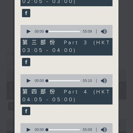
02:05 - 03:00)
10
seconds
you. Enjoy the non-stop mellow
更多...
side of the 70s to the 90s at
first, with some legendary ballads
0
and soft rock hits, which gently
seconds
00:00
55:09
最新
LATEST
grow in pace, moving you towards
of
55
the 2000s and a perfect morning
第三部份 Part 3 (HKT
minutes,
mix
03:05 - 04:00)
9
06/08/2026
seconds
Night Music on Radio 3
Seven days a week from 1.05am...
0
only on Radio 3
seconds
00:00
4:34:59
0
of
seconds
00:00
55:10
4
of
06/08/2026 - 足本 Full (HKT
hours,
55
第四部份 Part 4 (HKT
01:05 - 06:00)
34
minutes,
04:05 - 05:00)
minutes,
10
59
seconds
seconds
0
seconds
0
00:00
55:10
of
seconds
00:00
55:09