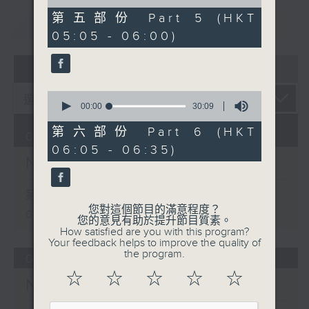
of
55
第五部份 Part 5 (HKT
重溫
CATCHUP
minutes,
05:05 - 06:00)
9
seconds
07 - 08
2026
0
seconds
00:00
30:09
of
30
第六部份 Part 6 (HKT
08/08/2026
minutes,
06:05 - 06:35)
9
Night Music on Radio 3
seconds
第一部份 Part 1 (HKT 01:05 -
您對這個節目的滿意程度？
02:00)
您的意見有助於提升節目質素。
How satisfied are you with this program?
Your feedback helps to improve the quality of
the program.
07/08/2026
☆
☆
☆
☆
☆
Night Music on Radio 3