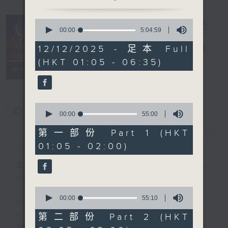
0
seconds
00:00
5:04:59
Night Music
of
5
12/12/2025 - 足本 Full
on Radio 3
電台直播
hours,
(HKT 01:05 - 06:35)
4
聯絡
minutes,
所有集數
59
seconds
0
您喜歡這個節目嗎?
seconds
00:00
55:00
of
55
第一部份 Part 1 (HKT
簡介
GIST
minutes,
01:05 - 02:00)
0
seconds
主持人：Music for night owls and
early birds
0
seconds
00:00
55:10
Stay with us throughout the night,
of
55
every night, from 1.05am until
第二部份 Part 2 (HKT
minutes,
dawn, as we slowly wake up with