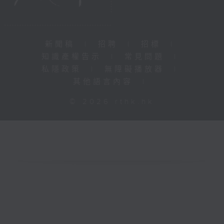
新聞稿
|
招聘
|
招標
|
知識產權告示
|
常見問題
|
私隱政策
|
無障礙播放器
|
其他語言內容
|
© 2026 rthk.hk