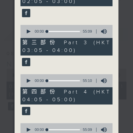
02:05 - 03:00)
10
seconds
you. Enjoy the non-stop mellow
更多...
side of the 70s to the 90s at
first, with some legendary ballads
0
and soft rock hits, which gently
seconds
00:00
55:09
最新
LATEST
grow in pace, moving you towards
of
55
the 2000s and a perfect morning
第三部份 Part 3 (HKT
minutes,
mix
03:05 - 04:00)
9
08/08/2026
seconds
Night Music on Radio 3
Seven days a week from 1.05am...
0
only on Radio 3
seconds
00:00
54:59
0
of
seconds
00:00
55:10
54
of
08/08/2026 - 第一部份 Part 1
minutes,
55
第四部份 Part 4 (HKT
(HKT 01:05 - 02:00)
59
minutes,
04:05 - 05:00)
seconds
10
seconds
0
seconds
00:00
55:09