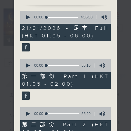
0
seconds
00:00
4:35:00
Night Music
of
4
21/01/2026 - 足本 Full
on Radio 3
電台直播
hours,
(HKT 01:05 - 06:00)
35
聯絡
minutes,
所有集數
0
seconds
0
您喜歡這個節目嗎?
seconds
00:00
55:10
of
55
第一部份 Part 1 (HKT
簡介
GIST
minutes,
01:05 - 02:00)
10
seconds
主持人：Music for night owls and
early birds
0
seconds
00:00
55:20
Stay with us throughout the night,
of
55
every night, from 1.05am until
第二部份 Part 2 (HKT
minutes,
dawn, as we slowly wake up with