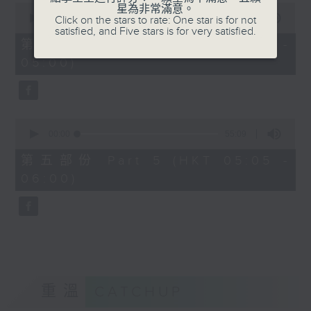
0
星為非常滿意。
seconds
00:00
55:19
Click on the stars to rate: One star is for not
of
satisfied, and Five stars is for very satisfied.
55
第四部份 Part 4 (HKT 04:05 -
minutes,
05:00)
19
seconds
0
seconds
00:00
55:09
of
55
第五部份 Part 5 (HKT 05:05 -
minutes,
06:00)
9
seconds
重溫
CATCHUP