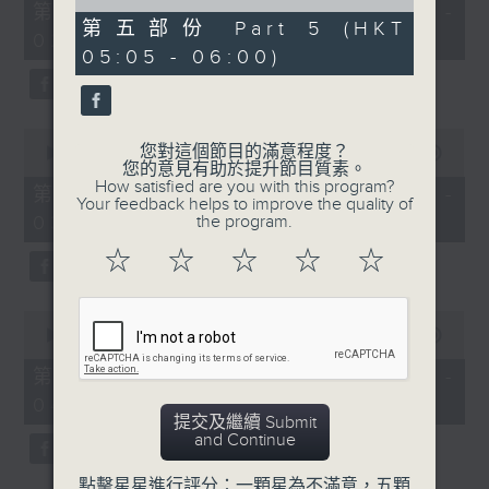
55
of
第一部份 Part 1 (HKT 01:05 -
minutes,
55
第五部份 Part 5 (HKT
02:00)
10
minutes,
05:05 - 06:00)
seconds
10
seconds
0
您對這個節目的滿意程度？
seconds
00:00
55:19
您的意見有助於提升節目質素。
of
How satisfied are you with this program?
55
第二部份 Part 2 (HKT 02:05 -
Your feedback helps to improve the quality of
minutes,
03:00)
the program.
19
seconds
☆
☆
☆
☆
☆
0
seconds
00:00
55:19
of
55
第三部份 Part 3 (HKT 03:05 -
minutes,
04:00)
19
提交及繼續 Submit
seconds
and Continue
點擊星星進行評分：一顆星為不滿意，五顆