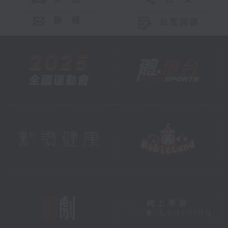
聯 絡
公眾回饋