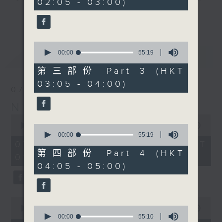
02:05 - 03:00)
20
seconds
you. Enjoy the non-stop mellow
更多...
side of the 70s to the 90s at
first, with some legendary ballads
0
and soft rock hits, which gently
seconds
00:00
55:19
最新
LATEST
grow in pace, moving you towards
of
55
the 2000s and a perfect morning
第三部份 Part 3 (HKT
minutes,
mix
03:05 - 04:00)
19
07/08/2026
seconds
Night Music on Radio 3
Seven days a week from 1.05am...
0
only on Radio 3
seconds
00:00
4:34:59
0
of
seconds
00:00
55:19
4
of
07/08/2026 - 足本 Full (HKT
hours,
55
第四部份 Part 4 (HKT
01:05 - 06:00)
34
minutes,
04:05 - 05:00)
minutes,
19
59
seconds
seconds
0
seconds
0
00:00
55:10
of
seconds
00:00
55:10