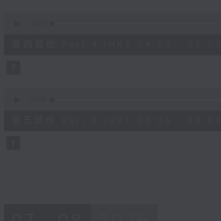
0
seconds
00:00
of
55
第四部份 Part 4 (HKT 04:05 - 05:00
minutes,
19
seconds
Volume
90%
0
seconds
00:00
of
55
第五部份 Part 5 (HKT 05:05 - 06:00
minutes,
9
seconds
Volume
90%
07 - 08
2026