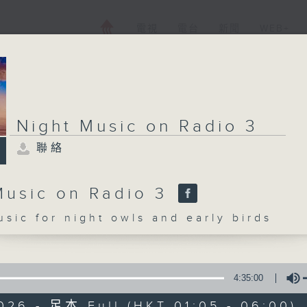
電視
電台
新聞
WEB+
Night Music on Radio 3
聯絡
Music on Radio 3
c for night owls and early birds
4:35:00
026 - 足本 Full (HKT 01:05 - 06:00)