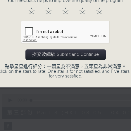
Your feedback helps to improve the quality of the program.
90%
0
☆
☆
☆
☆
☆
seconds
00:00
of
55
第一部份 Part 1 (HKT 01:05 - 02:00
minutes,
10
seconds
Volume
90%
0
提交及繼續 Submit and Continue
seconds
00:00
of
55
點擊星星進行評分：一顆星為不滿意，五顆星為非常滿意。
第二部份 Part 2 (HKT 02:05 - 03:00
minutes,
lick on the stars to rate: One star is for not satisfied, and Five stars 
19
for very satisfied.
seconds
Volume
90%
0
seconds
00:00
of
55
第三部份 Part 3 (HKT 03:05 - 04:00
minutes,
19
seconds
Volume
90%