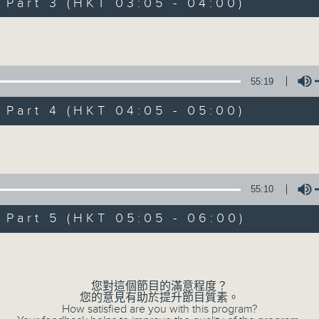
Stay with us throughout the night, 
art 3 (HKT 03:05 - 04:00)
dawn, as we slowly wake up with y
Volume
side of the 70s to the 90s at first,
soft rock hits, which gently grow i
2000s and a perfect morning mix
55:19
art 4 (HKT 04:05 - 05:00)
Seven days a week from 1.05am... on
Volume
07/08/2026
55:10
Night Music on Radio 3
art 5 (HKT 05:05 - 06:00)
0
seconds
00:00
Volume
of
4
07/08/2026 - 足本 Full (HKT 01:05
hours,
34
您對這個節目的滿意程度？
minutes,
您的意見有助於提升節目質素。
59
How satisfied are you with this program?
seconds
Volume