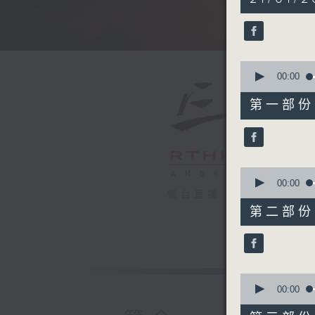
hours,
35
minutes,
0
seconds
90%
0
seconds
00:00
of
55
第一部份 P
minutes,
10
seconds
90%
0
seconds
00:00
of
電台直播
55
第二部份 P
minutes,
20
seconds
90%
0
seconds
00:00
of
55