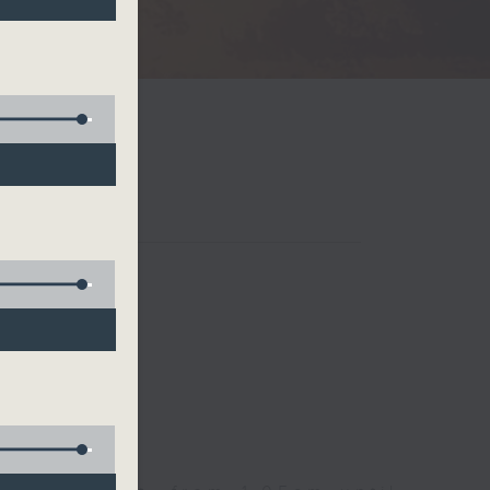
Radio 3
 birds