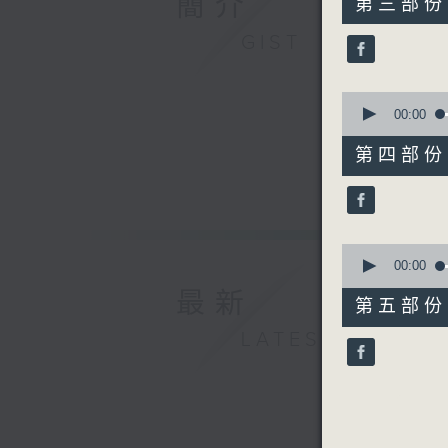
簡介
第三部份 P
minutes,
19
GIST
seconds
90%
0
seconds
00:00
of
55
第四部份 P
minutes,
19
seconds
90%
0
seconds
00:00
of
最新
55
第五部份 P
minutes,
10
LATEST
seconds
90%