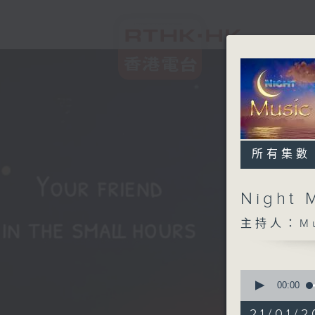
所有集數
Night 
主持人：Musi
0
seconds
00:00
of
4
21/01/2