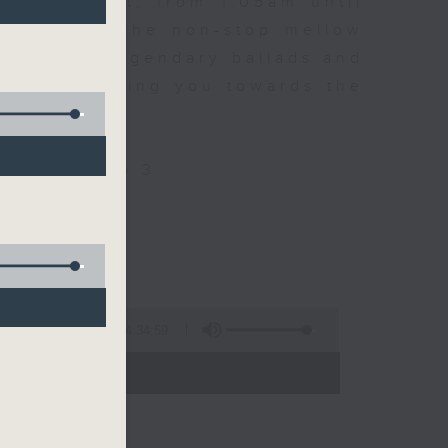
every night, from 1.05am until
ou. Enjoy the non-stop mellow
 with some legendary ballads and
n pace, moving you towards the
ly on Radio 3
4:34:59
 - 06:00)