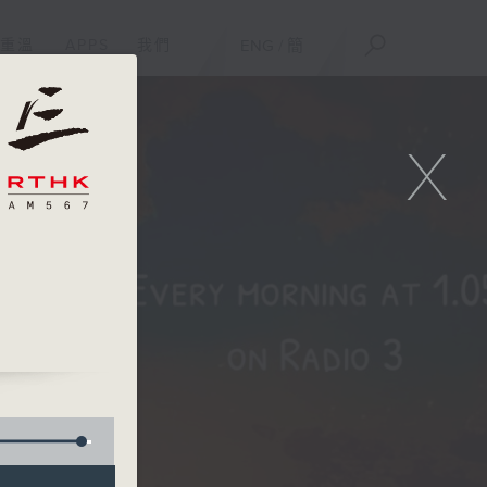
重溫
APPS
我們
ENG
/
簡
X