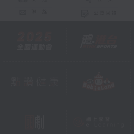
聯 絡
公眾回饋