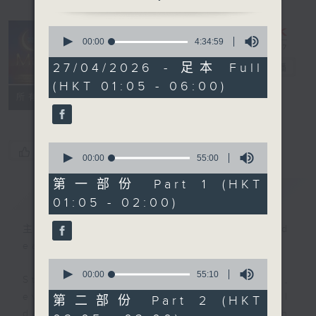
0
seconds
00:00
4:34:59
Night Music
of
4
27/04/2026 - 足本 Full
on Radio 3
電台直播
hours,
(HKT 01:05 - 06:00)
34
聯絡
minutes,
所有集數
59
seconds
0
您喜歡這個節目嗎?
seconds
00:00
55:00
of
55
第一部份 Part 1 (HKT
簡介
GIST
minutes,
01:05 - 02:00)
0
seconds
主持人：Music for night owls and
early birds
0
seconds
00:00
55:10
Stay with us throughout the night,
of
55
every night, from 1.05am until
第二部份 Part 2 (HKT
minutes,
dawn, as we slowly wake up with