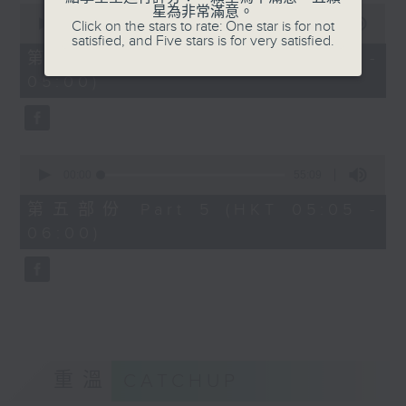
0
星為非常滿意。
seconds
00:00
55:19
Click on the stars to rate: One star is for not
of
satisfied, and Five stars is for very satisfied.
55
第四部份 Part 4 (HKT 04:05 -
minutes,
05:00)
19
seconds
0
seconds
00:00
55:09
of
55
第五部份 Part 5 (HKT 05:05 -
minutes,
06:00)
9
seconds
重溫
CATCHUP