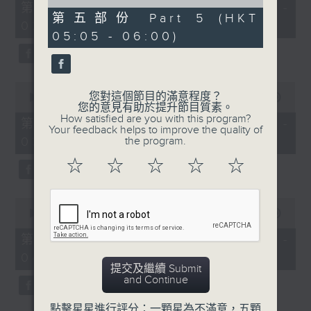
55
of
第一部份 Part 1 (HKT 01:05 -
minutes,
55
第五部份 Part 5 (HKT
02:00)
0
minutes,
05:05 - 06:00)
seconds
9
seconds
0
您對這個節目的滿意程度？
seconds
00:00
55:09
您的意見有助於提升節目質素。
of
How satisfied are you with this program?
55
第二部份 Part 2 (HKT 02:05 -
Your feedback helps to improve the quality of
minutes,
03:00)
the program.
9
seconds
☆
☆
☆
☆
☆
0
seconds
00:00
55:19
of
55
第三部份 Part 3 (HKT 03:05 -
minutes,
04:00)
19
提交及繼續 Submit
seconds
and Continue
點擊星星進行評分：一顆星為不滿意，五顆