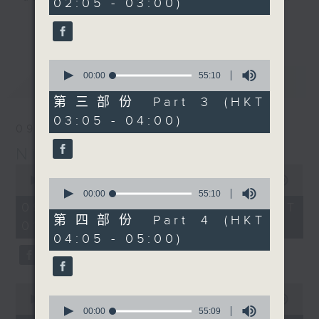
02:05 - 03:00)
10
seconds
you. Enjoy the non-stop mellow
更多...
side of the 70s to the 90s at
first, with some legendary ballads
0
and soft rock hits, which gently
seconds
00:00
55:10
最新
LATEST
grow in pace, moving you towards
of
55
the 2000s and a perfect morning
第三部份 Part 3 (HKT
minutes,
mix
03:05 - 04:00)
10
09/08/2026
seconds
Night Music on Radio 3
Seven days a week from 1.05am...
0
only on Radio 3
seconds
00:00
4:34:59
0
of
seconds
00:00
55:10
4
of
09/08/2026 - 足本 Full (HKT
hours,
55
第四部份 Part 4 (HKT
01:05 - 06:00)
34
minutes,
04:05 - 05:00)
minutes,
10
59
seconds
seconds
0
seconds
0
00:00
55:00
of
seconds
00:00
55:09