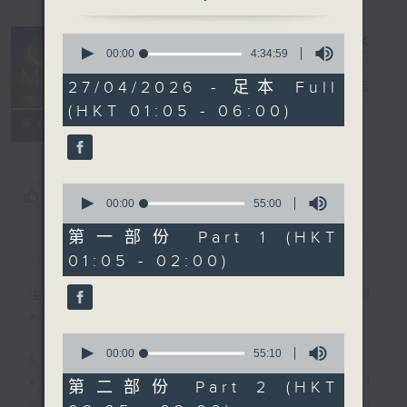
0
seconds
00:00
4:34:59
Night Music
of
4
27/04/2026 - 足本 Full
on Radio 3
電台直播
hours,
(HKT 01:05 - 06:00)
34
聯絡
minutes,
所有集數
59
seconds
0
您喜歡這個節目嗎?
seconds
00:00
55:00
of
55
第一部份 Part 1 (HKT
簡介
GIST
minutes,
01:05 - 02:00)
0
seconds
主持人：Music for night owls and
early birds
0
seconds
00:00
55:10
Stay with us throughout the night,
of
55
every night, from 1.05am until
第二部份 Part 2 (HKT
minutes,
dawn, as we slowly wake up with