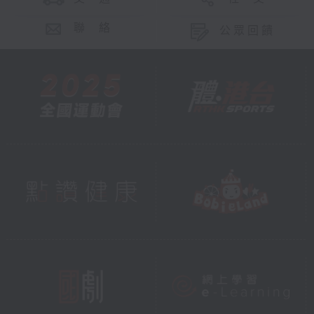
聯 絡
公眾回饋