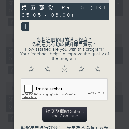
55
of
第一部份 Part 1 (HKT 01:05 -
minutes,
55
第五部份 Part 5 (HKT
02:00)
0
minutes,
05:05 - 06:00)
seconds
9
seconds
0
您對這個節目的滿意程度？
seconds
00:00
55:09
您的意見有助於提升節目質素。
of
How satisfied are you with this program?
55
第二部份 Part 2 (HKT 02:05 -
Your feedback helps to improve the quality of
minutes,
03:00)
the program.
9
seconds
☆
☆
☆
☆
☆
0
seconds
00:00
55:19
of
55
第三部份 Part 3 (HKT 03:05 -
minutes,
04:00)
19
提交及繼續 Submit
seconds
and Continue
點擊星星進行評分：一顆星為不滿意，五顆