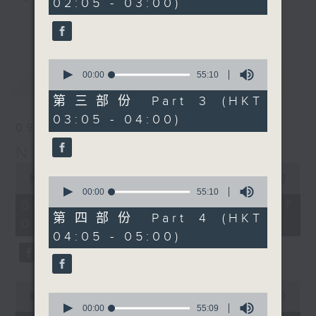
02:05 - 03:00)
10
seconds
you. Enjoy the non-stop mellow
更多...
side of the 70s to the 90s at
first, with some legendary ballads
0
and soft rock hits, which gently
seconds
00:00
55:10
最新
LATEST
grow in pace, moving you towards
of
55
the 2000s and a perfect morning
第三部份 Part 3 (HKT
minutes,
mix
03:05 - 04:00)
10
09/08/2026
seconds
Night Music on Radio 3
Seven days a week from 1.05am...
0
only on Radio 3
seconds
00:00
4:34:59
0
of
seconds
00:00
55:10
4
of
09/08/2026 - 足本 Full (HKT
hours,
55
第四部份 Part 4 (HKT
01:05 - 06:00)
34
minutes,
04:05 - 05:00)
minutes,
10
59
seconds
seconds
0
seconds
0
00:00
55:00
of
seconds
00:00
55:09