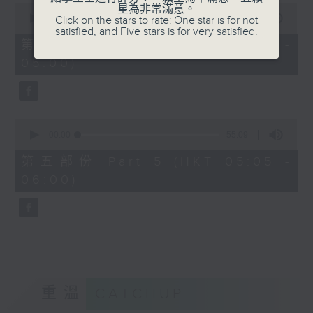
0
星為非常滿意。
seconds
00:00
55:19
Click on the stars to rate: One star is for not
of
satisfied, and Five stars is for very satisfied.
55
第四部份 Part 4 (HKT 04:05 -
minutes,
05:00)
19
seconds
0
seconds
00:00
55:09
of
55
第五部份 Part 5 (HKT 05:05 -
minutes,
06:00)
9
seconds
重溫
CATCHUP