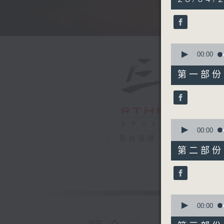
hours,
34
minutes,
59
seconds
90%
0
seconds
00:00
of
55
第一部份 P
minutes,
10
seconds
90%
0
seconds
00:00
of
電台直播
55
第二部份 P
minutes,
20
seconds
90%
0
seconds
00:00
of
55