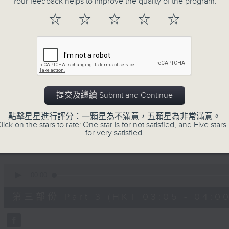
Your feedback helps to improve the quality of the program.
90%
0
☆
☆
☆
☆
☆
seconds
00:00
of
55
第一部份 Part 1 (HKT 01:05 - 02:00
minutes,
0
seconds
Volume
90%
0
提交及繼續 Submit and Continue
seconds
00:00
of
55
點擊星星進行評分：一顆星為不滿意，五顆星為非常滿意。
第二部份 Part 2 (HKT 02:05 - 03:00
minutes,
lick on the stars to rate: One star is for not satisfied, and Five stars 
10
for very satisfied.
seconds
Volume
90%
0
seconds
00:00
of
55
第三部份 Part 3 (HKT 03:05 - 04:00
minutes,
20
seconds
Volume
90%