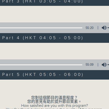
Stay with us throughout the night, 
art 3 (HKT 03:05 - 04:00)
dawn, as we slowly wake up with y
Volume
side of the 70s to the 90s at first,
soft rock hits, which gently grow i
2000s and a perfect morning mix
55:20
art 4 (HKT 04:05 - 05:00)
Seven days a week from 1.05am... on
Volume
08/08/2026
55:09
Night Music on Radio 3
art 5 (HKT 05:05 - 06:00)
0
seconds
00:00
Volume
of
4
08/08/2026 - 足本 Full (HKT 01:05
hours,
35
您對這個節目的滿意程度？
minutes,
您的意見有助於提升節目質素。
0
How satisfied are you with this program?
seconds
Volume