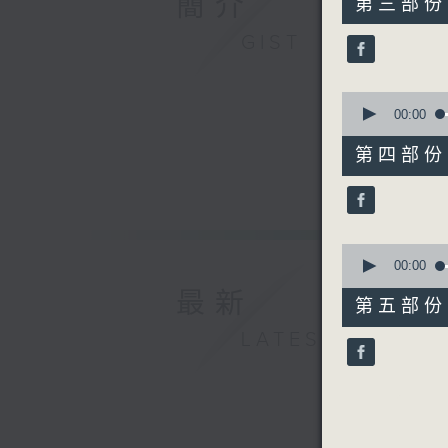
簡介
第三部份 P
minutes,
9
GIST
seconds
90%
0
seconds
00:00
of
55
第四部份 P
minutes,
20
seconds
90%
0
seconds
00:00
of
最新
55
第五部份 P
minutes,
9
LATEST
seconds
90%