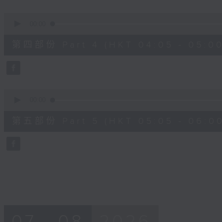
0
seconds
00:00
of
55
第四部份 Part 4 (HKT 04:05 - 05:00
minutes,
19
seconds
Volume
90%
0
seconds
00:00
of
55
第五部份 Part 5 (HKT 05:05 - 06:00
minutes,
10
seconds
Volume
90%
07 - 08
2026