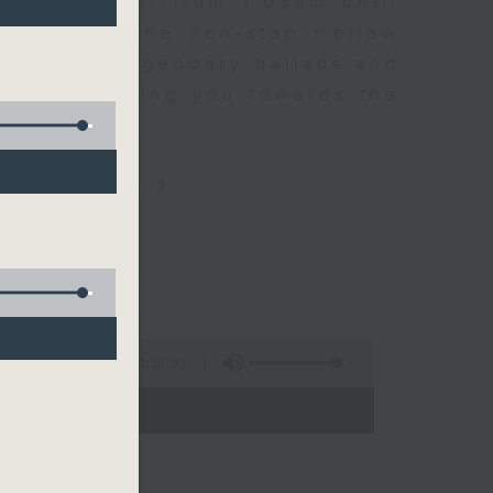
every night, from 1.05am until
ou. Enjoy the non-stop mellow
 with some legendary ballads and
n pace, moving you towards the
ly on Radio 3
4:35:00
 - 06:00)