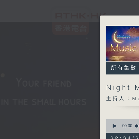
所有集數
Night 
主持人：Musi
0
seconds
00:00
of
4
28/04/