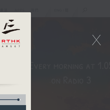
重溫
APPS
我們
ENG
/
簡
X