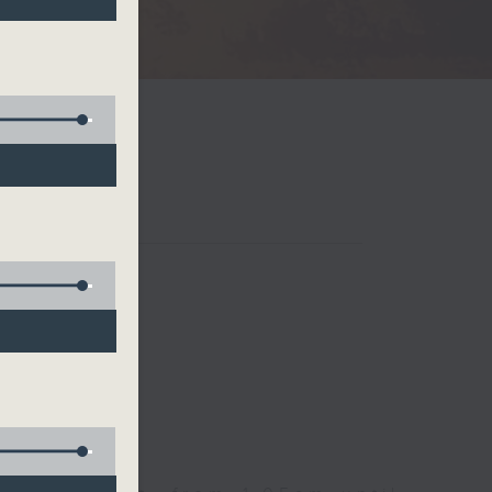
Radio 3
 birds