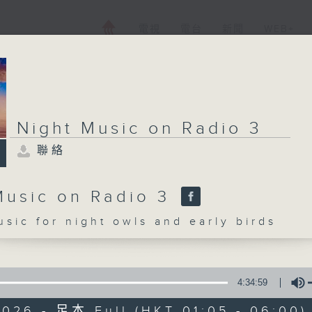
電視
電台
新聞
WEB+
Night Music on Radio 3
聯絡
Music on Radio 3
c for night owls and early birds
4:34:59
2026 - 足本 Full (HKT 01:05 - 06:00)