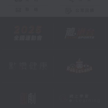
聯 絡
公眾回饋