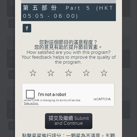
55
of
第一部份 Part 1 (HKT 01:05 -
minutes,
55
第五部份 Part 5 (HKT
02:00)
0
minutes,
05:05 - 06:00)
seconds
9
seconds
0
您對這個節目的滿意程度？
seconds
00:00
55:09
您的意見有助於提升節目質素。
of
How satisfied are you with this program?
55
第二部份 Part 2 (HKT 02:05 -
Your feedback helps to improve the quality of
minutes,
03:00)
the program.
9
seconds
☆
☆
☆
☆
☆
0
seconds
00:00
55:19
of
55
第三部份 Part 3 (HKT 03:05 -
minutes,
04:00)
19
提交及繼續 Submit
seconds
and Continue
點擊星星進行評分：一顆星為不滿意，五顆