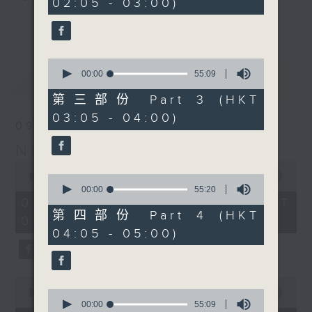
02:05 - 03:00)
20
seconds
you. Enjoy the non-stop mellow
更多...
side of the 70s to the 90s at
first, with some legendary ballads
0
and soft rock hits, which gently
seconds
00:00
55:09
最新
LATEST
grow in pace, moving you towards
of
55
the 2000s and a perfect morning
第三部份 Part 3 (HKT
minutes,
mix
03:05 - 04:00)
9
09/08/2026
seconds
Night Music on Radio 3
Seven days a week from 1.05am...
0
only on Radio 3
seconds
00:00
4:34:59
0
of
seconds
00:00
55:20
4
of
09/08/2026 - 足本 Full (HKT
hours,
55
第四部份 Part 4 (HKT
01:05 - 06:00)
34
minutes,
04:05 - 05:00)
minutes,
20
59
seconds
seconds
0
seconds
0
00:00
55:00
of
seconds
00:00
55:09