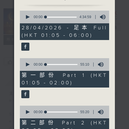
0
seconds
00:00
4:34:59
Night Music
of
4
28/04/2026 - 足本 Full
on Radio 3
電台直播
hours,
(HKT 01:05 - 06:00)
34
聯絡
minutes,
所有集數
59
seconds
0
您喜歡這個節目嗎?
seconds
00:00
55:10
of
55
第一部份 Part 1 (HKT
簡介
GIST
minutes,
01:05 - 02:00)
10
seconds
主持人：Music for night owls and
early birds
0
seconds
00:00
55:20
Stay with us throughout the night,
of
55
every night, from 1.05am until
第二部份 Part 2 (HKT
minutes,
dawn, as we slowly wake up with