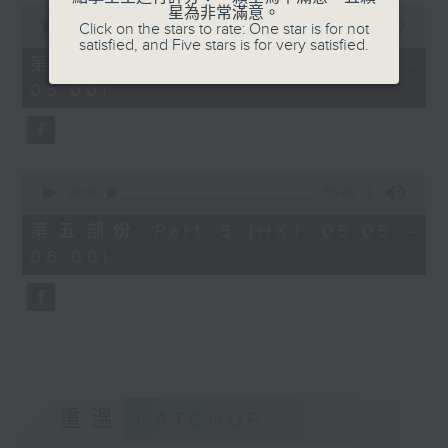
0
星為非常滿意。
seconds
00:00
55:19
Click on the stars to rate: One star is for not
of
satisfied, and Five stars is for very satisfied.
55
第四部份 Part 4 (HKT 04:05 -
minutes,
05:00)
19
seconds
0
seconds
00:00
55:09
of
55
第五部份 Part 5 (HKT 05:05 -
minutes,
06:00)
9
seconds
重溫
CATCHUP