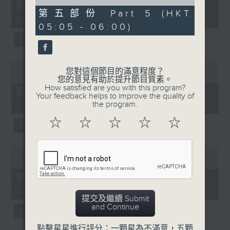
55
of
第一部份 Part 1 (HKT 01:05 -
minutes,
55
第五部份 Part 5 (HKT
02:00)
0
minutes,
05:05 - 06:00)
seconds
9
seconds
0
您對這個節目的滿意程度？
seconds
00:00
55:10
您的意見有助於提升節目質素。
of
How satisfied are you with this program?
55
第二部份 Part 2 (HKT 02:05 -
Your feedback helps to improve the quality of
minutes,
03:00)
the program.
10
seconds
☆
☆
☆
☆
☆
0
seconds
00:00
55:20
of
55
第三部份 Part 3 (HKT 03:05 -
minutes,
04:00)
20
提交及繼續 Submit
seconds
and Continue
點擊星星進行評分：一顆星為不滿意，五顆