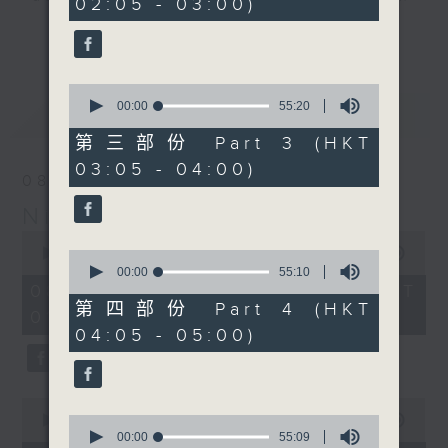
02:05 - 03:00)
19
seconds
you. Enjoy the non-stop mellow
更多...
side of the 70s to the 90s at
first, with some legendary ballads
0
and soft rock hits, which gently
seconds
00:00
55:20
最新
LATEST
grow in pace, moving you towards
of
55
the 2000s and a perfect morning
第三部份 Part 3 (HKT
minutes,
mix
03:05 - 04:00)
20
08/08/2026
seconds
Night Music on Radio 3
Seven days a week from 1.05am...
0
only on Radio 3
seconds
00:00
4:35:00
0
of
seconds
00:00
55:10
4
of
08/08/2026 - 足本 Full (HKT
hours,
55
第四部份 Part 4 (HKT
01:05 - 06:00)
35
minutes,
04:05 - 05:00)
minutes,
10
0
seconds
seconds
0
seconds
0
00:00
55:00
of
seconds
00:00
55:09