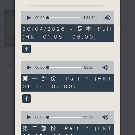
0
seconds
00:00
4:34:59
Night Music
of
4
30/04/2026 - 足本 Full
on Radio 3
電台直播
hours,
(HKT 01:05 - 06:00)
34
聯絡
minutes,
所有集數
59
seconds
0
您喜歡這個節目嗎?
seconds
00:00
55:10
of
55
第一部份 Part 1 (HKT
簡介
GIST
minutes,
01:05 - 02:00)
10
seconds
主持人：Music for night owls and
early birds
0
seconds
00:00
55:19
Stay with us throughout the night,
of
55
every night, from 1.05am until
第二部份 Part 2 (HKT
minutes,
dawn, as we slowly wake up with