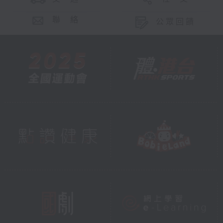
聯 絡
公眾回饋