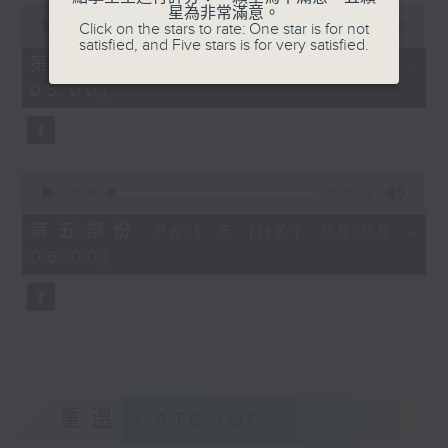
0
星為非常滿意。
seconds
00:00
55:19
Click on the stars to rate: One star is for not
of
satisfied, and Five stars is for very satisfied.
55
第四部份 Part 4 (HKT 04:05 -
minutes,
05:00)
19
seconds
0
seconds
00:00
55:10
of
55
第五部份 Part 5 (HKT 05:05 -
minutes,
06:00)
10
seconds
重溫
CATCHUP