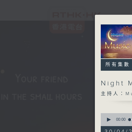
所有集數
Night 
主持人：Musi
0
seconds
00:00
of
4
30/04/