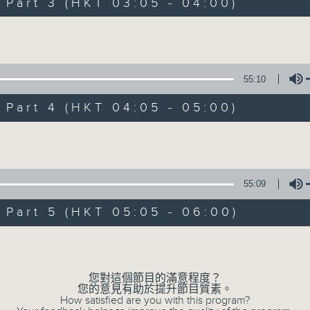
Stay with us throughout the night, 
art 3 (HKT 03:05 - 04:00)
dawn, as we slowly wake up with y
Volume
side of the 70s to the 90s at first,
soft rock hits, which gently grow i
2000s and a perfect morning mix
55:10
art 4 (HKT 04:05 - 05:00)
Seven days a week from 1.05am... on
Volume
07/08/2026
55:09
Night Music on Radio 3
art 5 (HKT 05:05 - 06:00)
0
seconds
00:00
Volume
of
55
07/08/2026 - 第一部份 Part 1 (HKT 0
minutes,
0
您對這個節目的滿意程度？
seconds
Volume
您的意見有助於提升節目質素。
90%
How satisfied are you with this program?