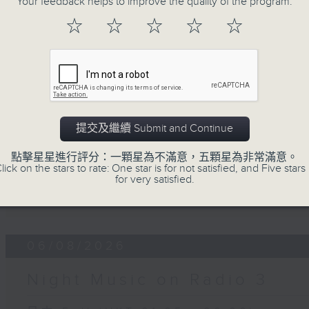
Your feedback helps to improve the quality of the program.
☆
☆
☆
☆
☆
07 - 08
2026
提交及繼續 Submit and Continue
07/08/2026
點擊星星進行評分：一顆星為不滿意，五顆星為非常滿意。
Night Music on Radio 3
lick on the stars to rate: One star is for not satisfied, and Five stars 
for very satisfied.
第一部份 Part 1 (HKT 01:05 - 02:00)
06/08/2026
Night Music on Radio 3