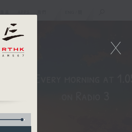
重溫
APPS
我們
ENG
/
簡
X