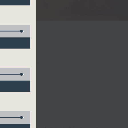
Radio 3
 birds