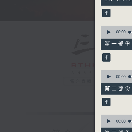
hours,
34
minutes,
59
seconds
90%
0
seconds
00:00
of
55
第一部份 P
minutes,
10
seconds
90%
0
seconds
00:00
of
電台直播
55
第二部份 P
minutes,
19
seconds
90%
0
seconds
00:00
of
55