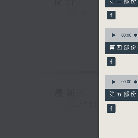
簡介
第三部份 P
minutes,
20
GIST
seconds
90%
0
seconds
00:00
of
55
第四部份 P
minutes,
10
seconds
90%
0
seconds
00:00
of
最新
55
第五部份 P
minutes,
9
LATEST
seconds
90%