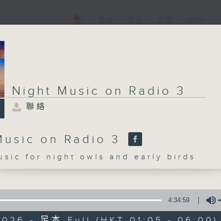
電視
電台
新聞
WEB+
Night Music on Radio 3
聯絡
Music on Radio 3
c for night owls and early birds
4:34:59
2026 - 足本 Full (HKT 01:05 - 06:00)