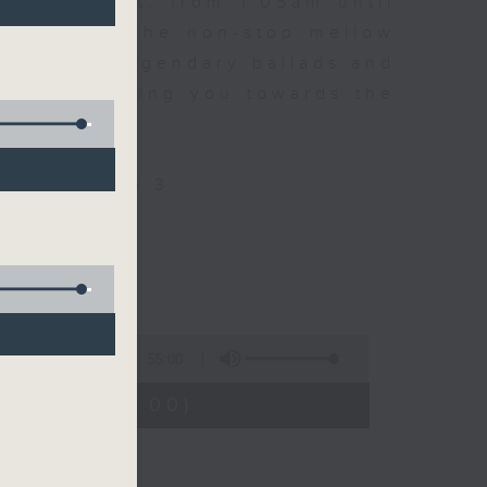
every night, from 1.05am until
ou. Enjoy the non-stop mellow
 with some legendary ballads and
n pace, moving you towards the
ly on Radio 3
55:00
1:05 - 02:00)