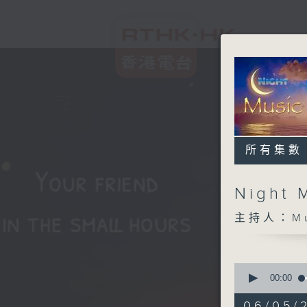
所有集數
Night 
主持人：Musi
0
seconds
00:00
of
4
06/05/