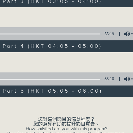
Stay with us throughout the night, 
art 3 (HKT 03:05 - 04:00)
dawn, as we slowly wake up with y
Volume
side of the 70s to the 90s at first,
soft rock hits, which gently grow i
2000s and a perfect morning mix
55:19
art 4 (HKT 04:05 - 05:00)
Seven days a week from 1.05am... on
Volume
07/08/2026
55:10
Night Music on Radio 3
art 5 (HKT 05:05 - 06:00)
0
seconds
00:00
Volume
of
4
07/08/2026 - 足本 Full (HKT 01:05
hours,
34
您對這個節目的滿意程度？
minutes,
您的意見有助於提升節目質素。
59
How satisfied are you with this program?
seconds
Volume