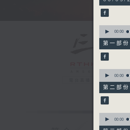
hours,
35
minutes,
0
seconds
90%
0
seconds
00:00
of
55
第一部份 P
minutes,
10
seconds
90%
0
seconds
00:00
of
電台直播
55
第二部份 P
minutes,
20
seconds
90%
0
seconds
00:00
of
55