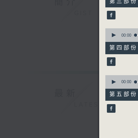
簡介
第三部份 P
minutes,
19
GIST
seconds
90%
0
seconds
00:00
of
55
第四部份 P
minutes,
19
seconds
90%
0
seconds
00:00
of
最新
55
第五部份 P
minutes,
10
LATEST
seconds
90%