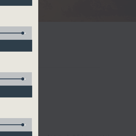
Radio 3
 birds