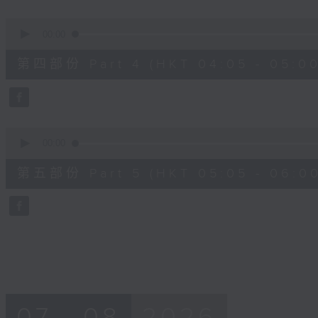
0
seconds
00:00
of
55
第四部份 Part 4 (HKT 04:05 - 05:00
minutes,
19
seconds
Volume
90%
0
seconds
00:00
of
55
第五部份 Part 5 (HKT 05:05 - 06:00
minutes,
9
seconds
Volume
90%
07 - 08
2026