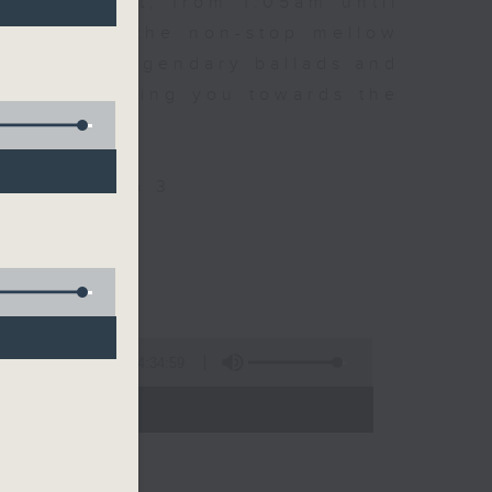
every night, from 1.05am until
ou. Enjoy the non-stop mellow
 with some legendary ballads and
n pace, moving you towards the
ly on Radio 3
4:34:59
 - 06:00)