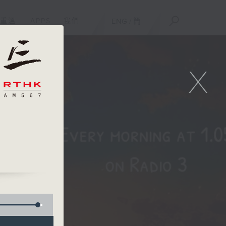
重溫
APPS
我們
ENG
/
簡
X