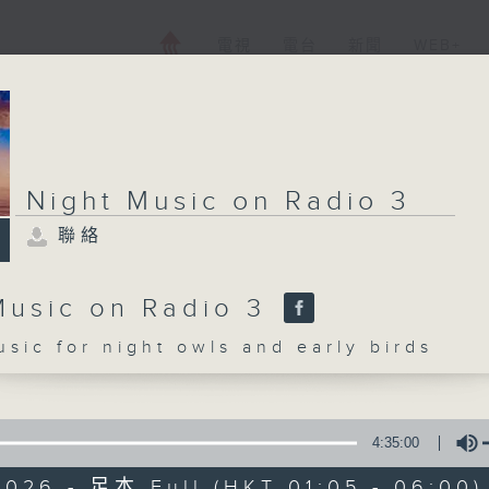
電視
電台
新聞
WEB+
Night Music on Radio 3
聯絡
Music on Radio 3
c for night owls and early birds
4:35:00
2026 - 足本 Full (HKT 01:05 - 06:00)