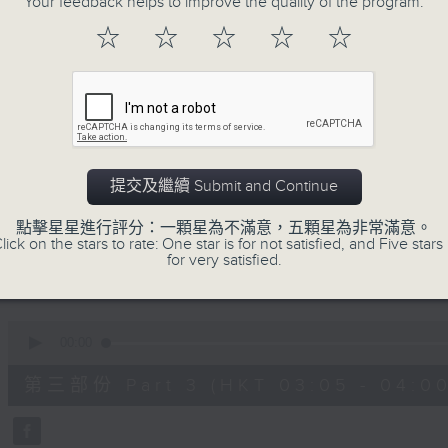
Your feedback helps to improve the quality of the program.
90%
0
☆
☆
☆
☆
☆
seconds
00:00
of
55
第一部份 Part 1 (HKT 01:05 - 02:00
minutes,
10
seconds
Volume
90%
0
提交及繼續 Submit and Continue
seconds
00:00
of
55
點擊星星進行評分：一顆星為不滿意，五顆星為非常滿意。
第二部份 Part 2 (HKT 02:05 - 03:00
minutes,
lick on the stars to rate: One star is for not satisfied, and Five stars 
19
for very satisfied.
seconds
Volume
90%
0
seconds
00:00
of
55
第三部份 Part 3 (HKT 03:05 - 04:00
minutes,
19
seconds
Volume
90%