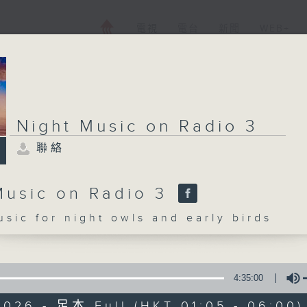
電視
電台
新聞
WEB+
Night Music on Radio 3
聯絡
Music on Radio 3
c for night owls and early birds
4:35:00
2026 - 足本 Full (HKT 01:05 - 06:00)