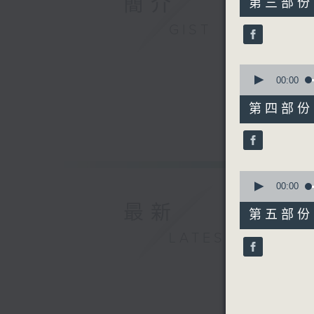
簡介
第三部份 P
minutes,
19
GIST
seconds
90%
0
seconds
00:00
of
55
第四部份 P
minutes,
19
seconds
90%
0
seconds
00:00
of
最新
55
第五部份 P
minutes,
10
LATEST
seconds
90%