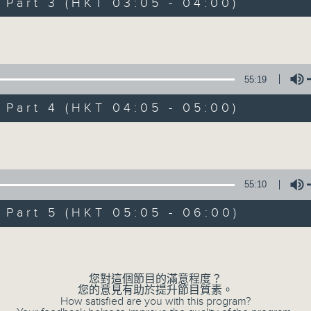
Stay with us throughout the night, 
art 3 (HKT 03:05 - 04:00)
dawn, as we slowly wake up with y
Volume
side of the 70s to the 90s at first,
soft rock hits, which gently grow i
2000s and a perfect morning mix
55:19
art 4 (HKT 04:05 - 05:00)
Seven days a week from 1.05am... on
Volume
08/08/2026
55:10
Night Music on Radio 3
art 5 (HKT 05:05 - 06:00)
0
seconds
00:00
Volume
of
4
08/08/2026 - 足本 Full (HKT 01:05
hours,
35
您對這個節目的滿意程度？
minutes,
您的意見有助於提升節目質素。
0
How satisfied are you with this program?
seconds
Volume