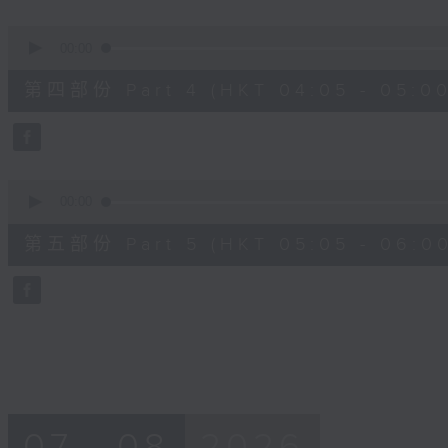
0
seconds
00:00
of
55
第四部份 Part 4 (HKT 04:05 - 05:00
minutes,
19
seconds
Volume
90%
0
seconds
00:00
of
55
第五部份 Part 5 (HKT 05:05 - 06:00
minutes,
10
seconds
Volume
90%
07 - 08
2026