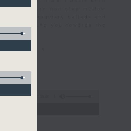
every night, from 1.05am until
ou. Enjoy the non-stop mellow
 with some legendary ballads and
n pace, moving you towards the
ly on Radio 3
4:35:00
 - 06:00)