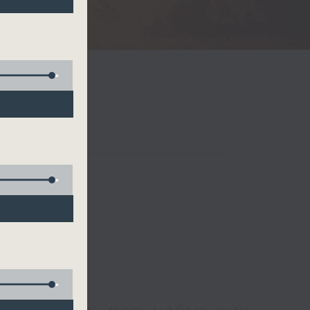
Radio 3
 birds