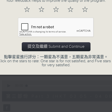
Your feedback helps to improve the quality of the program.
90%
0
☆
☆
☆
☆
☆
seconds
00:00
of
55
第一部份 Part 1 (HKT 01:05 - 02:00
minutes,
0
seconds
Volume
90%
0
提交及繼續 Submit and Continue
seconds
00:00
of
55
點擊星星進行評分：一顆星為不滿意，五顆星為非常滿意。
第二部份 Part 2 (HKT 02:05 - 03:00
minutes,
lick on the stars to rate: One star is for not satisfied, and Five stars 
10
for very satisfied.
seconds
Volume
90%
0
seconds
00:00
of
55
第三部份 Part 3 (HKT 03:05 - 04:00
minutes,
20
seconds
Volume
90%