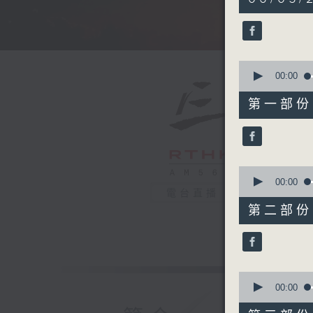
hours,
35
minutes,
0
seconds
90%
0
seconds
00:00
of
55
第一部份 P
minutes,
10
seconds
90%
0
seconds
00:00
of
電台直播
55
第二部份 P
minutes,
20
seconds
90%
0
seconds
00:00
of
55