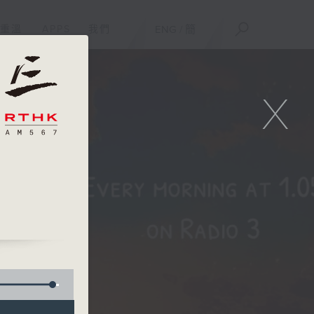
重溫
APPS
我們
ENG
/
簡
X