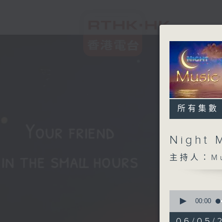
所有集數
Night 
主持人：Musi
0
seconds
00:00
of
4
06/05/