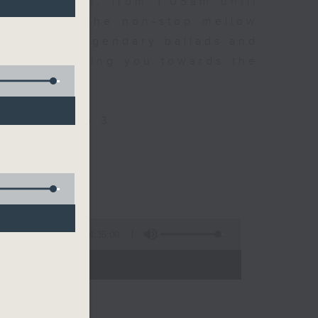
every night, from 1.05am until
ou. Enjoy the non-stop mellow
 with some legendary ballads and
n pace, moving you towards the
ly on Radio 3
4:35:00
 - 06:00)