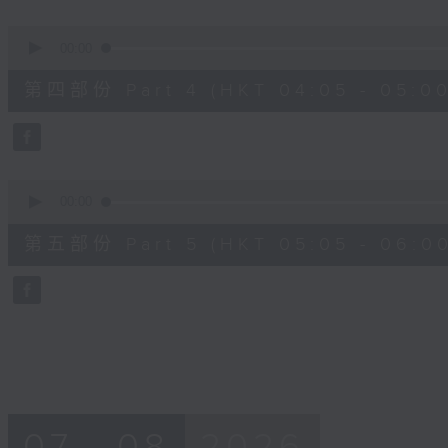
0
seconds
00:00
of
55
第四部份 Part 4 (HKT 04:05 - 05:00
minutes,
19
seconds
Volume
90%
0
seconds
00:00
of
55
第五部份 Part 5 (HKT 05:05 - 06:00
minutes,
10
seconds
Volume
90%
07 - 08
2026