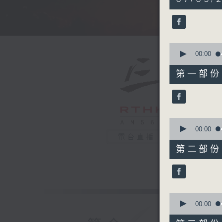
hours,
34
minutes,
59
seconds
90%
0
seconds
00:00
of
55
第一部份 P
minutes,
0
seconds
90%
0
seconds
00:00
of
電台直播
55
第二部份 P
minutes,
9
seconds
90%
0
seconds
00:00
of
55