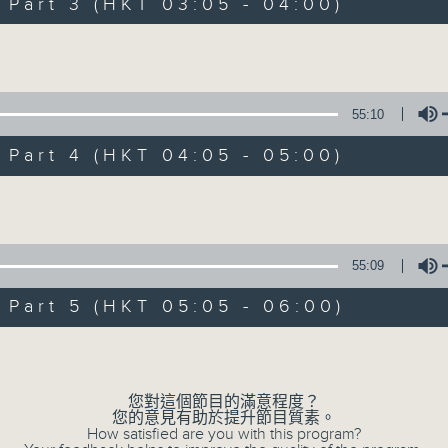
Stay with us throughout the night, 
art 3 (HKT 03:05 - 04:00)
dawn, as we slowly wake up with y
Volume
side of the 70s to the 90s at first,
soft rock hits, which gently grow i
2000s and a perfect morning mix
55:10
art 4 (HKT 04:05 - 05:00)
Seven days a week from 1.05am... on
Volume
08/08/2026
55:09
Night Music on Radio 3
art 5 (HKT 05:05 - 06:00)
0
seconds
00:00
Volume
of
4
08/08/2026 - 足本 Full (HKT 01:05
hours,
35
您對這個節目的滿意程度？
minutes,
您的意見有助於提升節目質素。
0
How satisfied are you with this program?
seconds
Volume