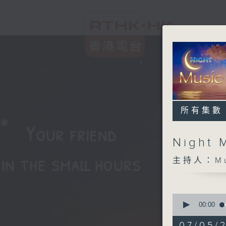
所有集數
Night 
主持人：Musi
0
seconds
00:00
of
4
07/05/