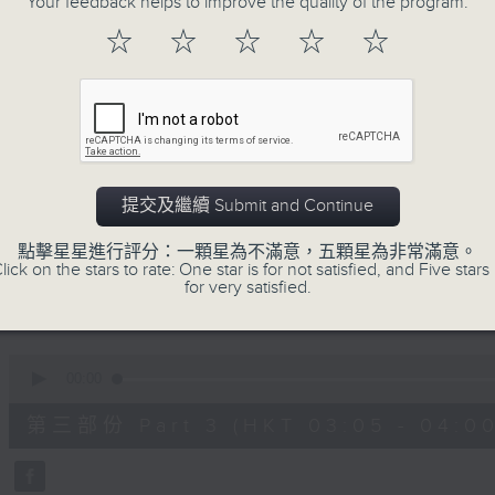
Your feedback helps to improve the quality of the program.
90%
0
☆
☆
☆
☆
☆
seconds
00:00
of
55
第一部份 Part 1 (HKT 01:05 - 02:00
minutes,
0
seconds
Volume
90%
0
提交及繼續 Submit and Continue
seconds
00:00
of
55
點擊星星進行評分：一顆星為不滿意，五顆星為非常滿意。
第二部份 Part 2 (HKT 02:05 - 03:00
minutes,
lick on the stars to rate: One star is for not satisfied, and Five stars 
10
for very satisfied.
seconds
Volume
90%
0
seconds
00:00
of
55
第三部份 Part 3 (HKT 03:05 - 04:00
minutes,
20
seconds
Volume
90%