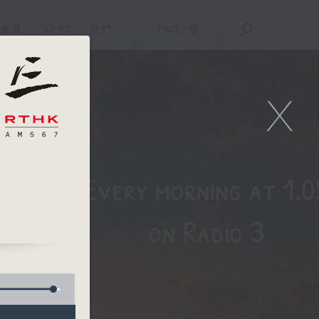
重溫
APPS
我們
ENG
/
簡
X