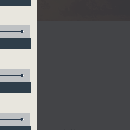
Radio 3
 birds