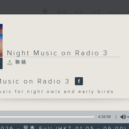
電視
電台
新聞
WEB+
Night Music on Radio 3
聯絡
Music on Radio 3
c for night owls and early birds
4:34:59
2026 - 足本 Full (HKT 01:05 - 06:00)