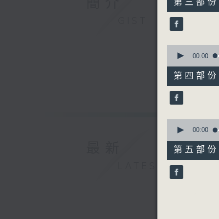
簡介
第三部份 P
minutes,
20
GIST
seconds
90%
0
seconds
00:00
of
55
第四部份 P
minutes,
10
seconds
90%
0
seconds
00:00
of
最新
55
第五部份 P
minutes,
9
LATEST
seconds
90%