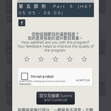
55
of
第一部份 Part 1 (HKT 01:05 -
minutes,
55
第五部份 Part 5 (HKT
02:00)
0
minutes,
05:05 - 06:00)
seconds
9
seconds
0
您對這個節目的滿意程度？
seconds
00:00
55:09
您的意見有助於提升節目質素。
of
How satisfied are you with this program?
55
第二部份 Part 2 (HKT 02:05 -
Your feedback helps to improve the quality of
minutes,
03:00)
the program.
9
seconds
☆
☆
☆
☆
☆
0
seconds
00:00
55:19
of
55
第三部份 Part 3 (HKT 03:05 -
minutes,
04:00)
19
提交及繼續 Submit
seconds
and Continue
點擊星星進行評分：一顆星為不滿意，五顆