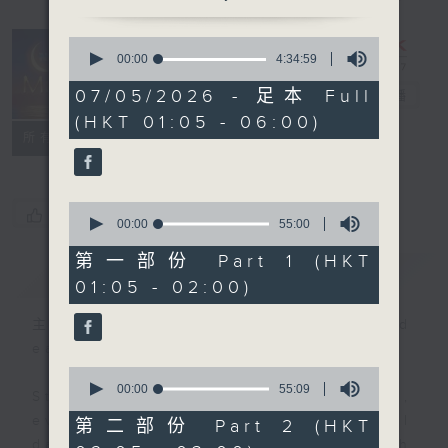
0
seconds
00:00
4:34:59
Night Music
of
4
07/05/2026 - 足本 Full
on Radio 3
電台直播
hours,
(HKT 01:05 - 06:00)
34
聯絡
minutes,
所有集數
59
seconds
0
您喜歡這個節目嗎?
seconds
00:00
55:00
of
55
第一部份 Part 1 (HKT
簡介
GIST
minutes,
01:05 - 02:00)
0
seconds
主持人：Music for night owls and
early birds
0
seconds
00:00
55:09
Stay with us throughout the night,
of
55
every night, from 1.05am until
第二部份 Part 2 (HKT
minutes,
dawn, as we slowly wake up with