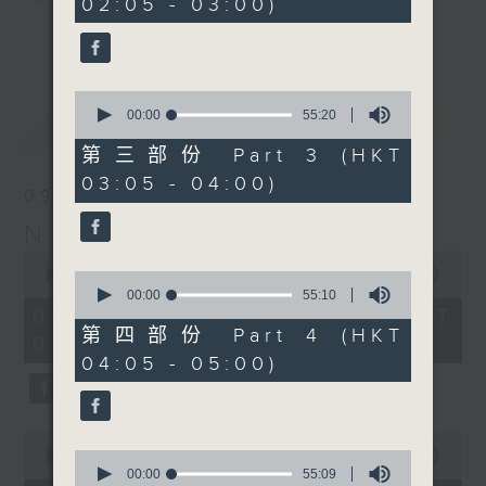
02:05 - 03:00)
9
seconds
you. Enjoy the non-stop mellow
更多...
side of the 70s to the 90s at
first, with some legendary ballads
0
and soft rock hits, which gently
seconds
00:00
55:20
最新
LATEST
grow in pace, moving you towards
of
55
the 2000s and a perfect morning
第三部份 Part 3 (HKT
minutes,
mix
03:05 - 04:00)
20
09/08/2026
seconds
Night Music on Radio 3
Seven days a week from 1.05am...
0
only on Radio 3
seconds
00:00
4:34:59
0
of
seconds
00:00
55:10
4
of
09/08/2026 - 足本 Full (HKT
hours,
55
第四部份 Part 4 (HKT
01:05 - 06:00)
34
minutes,
04:05 - 05:00)
minutes,
10
59
seconds
seconds
0
seconds
0
00:00
55:00
of
seconds
00:00
55:09