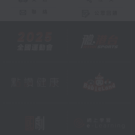
聯 絡
公眾回饋