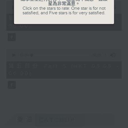
0
星為非常滿意。
seconds
00:00
55:19
Click on the stars to rate: One star is for not
of
satisfied, and Five stars is for very satisfied.
55
第四部份 Part 4 (HKT 04:05 -
minutes,
05:00)
19
seconds
0
seconds
00:00
55:09
of
55
第五部份 Part 5 (HKT 05:05 -
minutes,
06:00)
9
seconds
重溫
CATCHUP