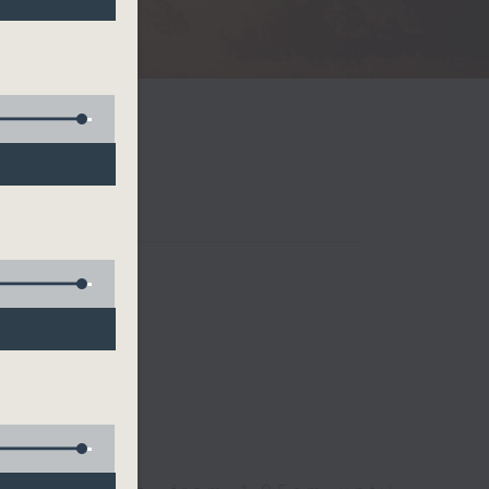
Radio 3
 birds