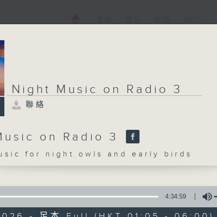
電視
電台
新聞
WEB+
Night Music on Radio 3
聯絡
Music on Radio 3
c for night owls and early birds
4:34:59
2026 - 足本 Full (HKT 01:05 - 06:00)