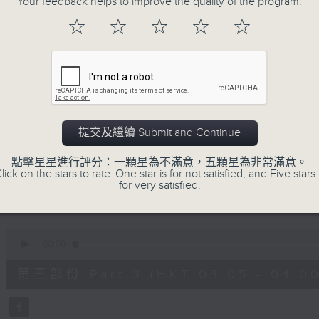
Your feedback helps to improve the quality of the program.
90%
0
☆
☆
☆
☆
☆
seconds
00:00
of
55
第一部份 Part 1 (HKT 01:05 - 02:00
minutes,
10
seconds
Volume
90%
0
提交及繼續 Submit and Continue
seconds
00:00
of
55
點擊星星進行評分：一顆星為不滿意，五顆星為非常滿意。
第二部份 Part 2 (HKT 02:05 - 03:00
minutes,
lick on the stars to rate: One star is for not satisfied, and Five stars 
19
for very satisfied.
seconds
Volume
90%
0
seconds
00:00
of
55
第三部份 Part 3 (HKT 03:05 - 04:00
minutes,
19
seconds
Volume
90%