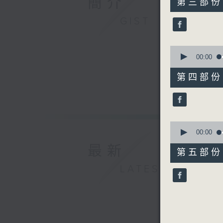
簡介
第三部份 P
minutes,
19
GIST
seconds
90%
0
seconds
00:00
of
55
第四部份 P
minutes,
19
seconds
90%
0
seconds
00:00
of
最新
55
第五部份 P
minutes,
9
LATEST
seconds
90%