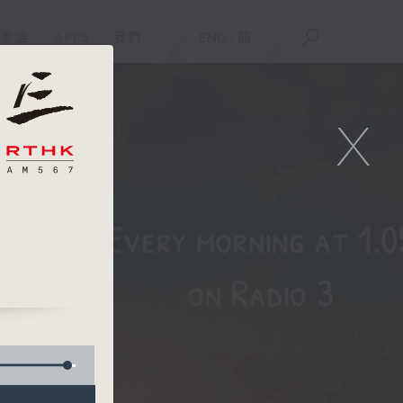
重溫
APPS
我們
ENG
/
簡
X