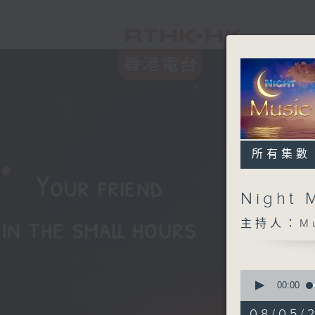
所有集數
Night 
主持人：Musi
0
seconds
00:00
of
4
08/05/