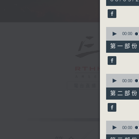
hours,
34
minutes,
59
seconds
90%
0
seconds
00:00
of
55
第一部份 P
minutes,
0
seconds
90%
0
seconds
00:00
of
電台直播
55
第二部份 P
minutes,
9
seconds
90%
0
seconds
00:00
of
55