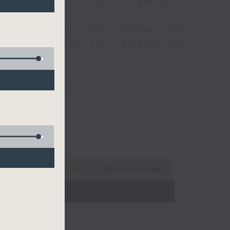
every night, from 1.05am until
ou. Enjoy the non-stop mellow
 with some legendary ballads and
n pace, moving you towards the
ly on Radio 3
4:34:59
 - 06:00)