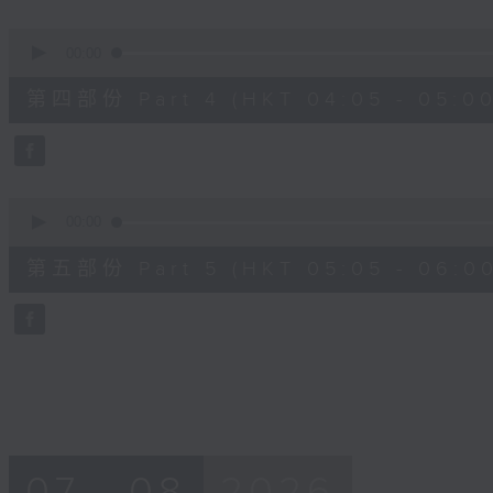
0
seconds
00:00
of
55
第四部份 Part 4 (HKT 04:05 - 05:00
minutes,
19
seconds
Volume
90%
0
seconds
00:00
of
55
第五部份 Part 5 (HKT 05:05 - 06:00
minutes,
9
seconds
Volume
90%
07 - 08
2026