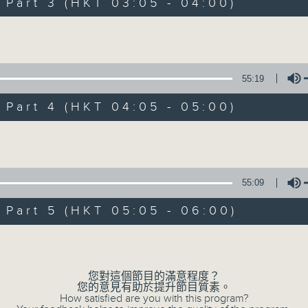
Stay with us throughout the night, 
art 3 (HKT 03:05 - 04:00)
dawn, as we slowly wake up with y
Volume
side of the 70s to the 90s at first,
soft rock hits, which gently grow i
2000s and a perfect morning mix
55:19
art 4 (HKT 04:05 - 05:00)
Seven days a week from 1.05am... on
Volume
07/08/2026
55:09
Night Music on Radio 3
art 5 (HKT 05:05 - 06:00)
0
seconds
00:00
Volume
of
4
07/08/2026 - 足本 Full (HKT 01:05
hours,
34
您對這個節目的滿意程度？
minutes,
您的意見有助於提升節目質素。
59
How satisfied are you with this program?
seconds
Volume