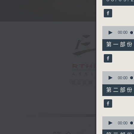
hours,
34
minutes,
59
seconds
90%
0
seconds
00:00
of
55
第一部份 P
minutes,
0
seconds
90%
0
seconds
00:00
of
電台直播
55
第二部份 P
minutes,
9
seconds
90%
0
seconds
00:00
of
55