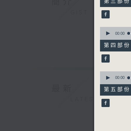
簡介
第三部份 P
minutes,
19
GIST
seconds
90%
0
seconds
00:00
of
55
第四部份 P
minutes,
19
seconds
90%
0
seconds
00:00
of
最新
55
第五部份 P
minutes,
9
LATEST
seconds
90%