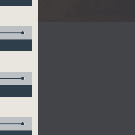
Radio 3
 birds