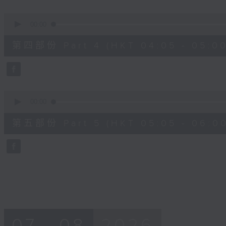
0
seconds
00:00
of
55
第四部份 Part 4 (HKT 04:05 - 05:00
minutes,
19
seconds
Volume
90%
0
seconds
00:00
of
55
第五部份 Part 5 (HKT 05:05 - 06:00
minutes,
9
seconds
Volume
90%
07 - 08
2026