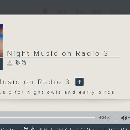
電視
電台
新聞
WEB+
Night Music on Radio 3
聯絡
Music on Radio 3
c for night owls and early birds
4:34:59
2026 - 足本 Full (HKT 01:05 - 06:00)