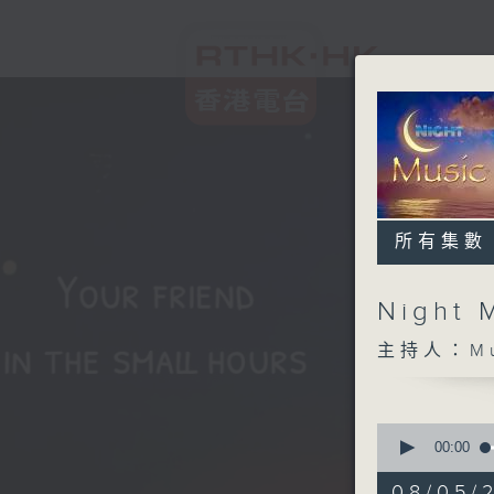
所有集數
Night 
主持人：Musi
0
seconds
00:00
of
4
08/05/