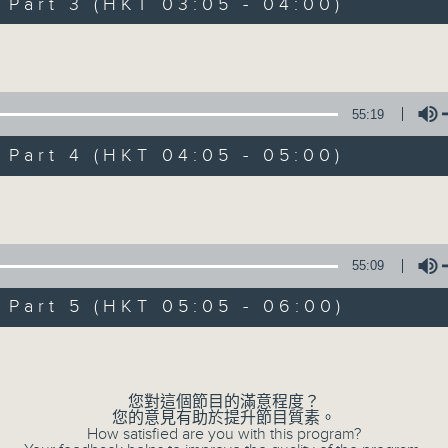
Stay with us throughout the night, 
art 3 (HKT 03:05 - 04:00)
dawn, as we slowly wake up with y
Volume
side of the 70s to the 90s at first,
soft rock hits, which gently grow i
2000s and a perfect morning mix
55:19
art 4 (HKT 04:05 - 05:00)
Seven days a week from 1.05am... on
Volume
07/08/2026
55:09
Night Music on Radio 3
art 5 (HKT 05:05 - 06:00)
0
seconds
00:00
Volume
of
4
07/08/2026 - 足本 Full (HKT 01:05
hours,
34
您對這個節目的滿意程度？
minutes,
您的意見有助於提升節目質素。
59
How satisfied are you with this program?
seconds
Volume