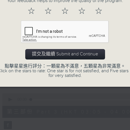
Your feedback helps to improve the quality of the program.
90%
0
☆
☆
☆
☆
☆
seconds
00:00
of
55
第一部份 Part 1 (HKT 01:05 - 02:00
minutes,
10
seconds
Volume
90%
0
提交及繼續 Submit and Continue
seconds
00:00
of
55
點擊星星進行評分：一顆星為不滿意，五顆星為非常滿意。
第二部份 Part 2 (HKT 02:05 - 03:00
minutes,
lick on the stars to rate: One star is for not satisfied, and Five stars 
19
for very satisfied.
seconds
Volume
90%
0
seconds
00:00
of
55
第三部份 Part 3 (HKT 03:05 - 04:00
minutes,
19
seconds
Volume
90%