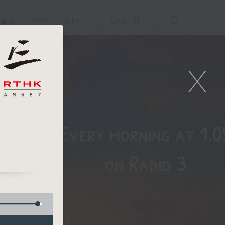
重溫
APPS
我們
ENG
/
簡
X