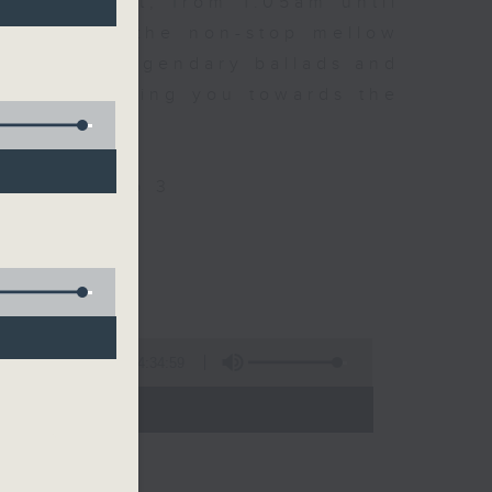
every night, from 1.05am until
ou. Enjoy the non-stop mellow
 with some legendary ballads and
n pace, moving you towards the
ly on Radio 3
4:34:59
 - 06:00)