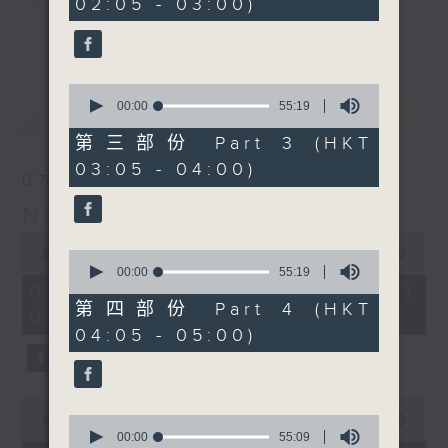
02:05 - 03:00)
19
seconds
you. Enjoy the non-stop mellow
更多...
side of the 70s to the 90s at
first, with some legendary ballads
0
and soft rock hits, which gently
seconds
00:00
55:19
最新
LATEST
grow in pace, moving you towards
of
55
the 2000s and a perfect morning
第三部份 Part 3 (HKT
minutes,
mix
03:05 - 04:00)
19
07/08/2026
seconds
Night Music on Radio 3
Seven days a week from 1.05am...
0
only on Radio 3
seconds
00:00
4:34:59
0
of
seconds
00:00
55:19
4
of
07/08/2026 - 足本 Full (HKT
hours,
55
第四部份 Part 4 (HKT
01:05 - 06:00)
34
minutes,
04:05 - 05:00)
minutes,
19
59
seconds
seconds
0
seconds
0
00:00
55:10
of
seconds
00:00
55:09