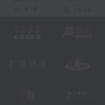
聯 絡
公眾回饋