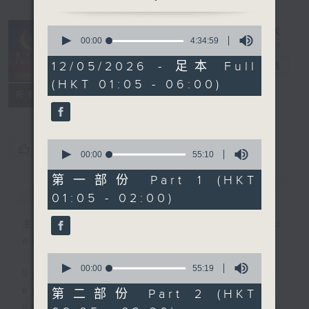
0
seconds
00:00
4:34:59
Night Music
of
4
12/05/2026 - 足本 Full
on Radio 3
電台直播
hours,
(HKT 01:05 - 06:00)
34
聯絡
minutes,
所有集數
59
seconds
0
您喜歡這個節目嗎?
seconds
00:00
55:10
of
55
第一部份 Part 1 (HKT
簡介
GIST
minutes,
01:05 - 02:00)
10
seconds
主持人：Music for night owls and
early birds
0
seconds
00:00
55:19
Stay with us throughout the night,
of
55
every night, from 1.05am until
第二部份 Part 2 (HKT
minutes,
dawn, as we slowly wake up with