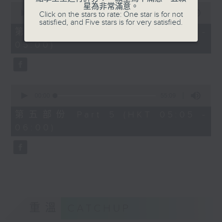
0
星為非常滿意。
seconds
00:00
55:19
Click on the stars to rate: One star is for not
of
satisfied, and Five stars is for very satisfied.
55
第四部份 Part 4 (HKT 04:05 -
minutes,
05:00)
19
seconds
0
seconds
00:00
55:09
of
55
第五部份 Part 5 (HKT 05:05 -
minutes,
06:00)
9
seconds
重溫
CATCHUP