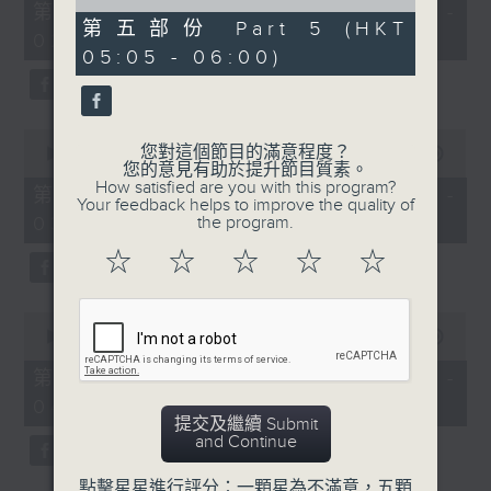
55
of
第一部份 Part 1 (HKT 01:05 -
minutes,
55
第五部份 Part 5 (HKT
02:00)
10
minutes,
05:05 - 06:00)
seconds
9
seconds
0
您對這個節目的滿意程度？
seconds
00:00
55:19
您的意見有助於提升節目質素。
of
How satisfied are you with this program?
55
第二部份 Part 2 (HKT 02:05 -
Your feedback helps to improve the quality of
minutes,
03:00)
the program.
19
seconds
☆
☆
☆
☆
☆
0
seconds
00:00
55:19
of
55
第三部份 Part 3 (HKT 03:05 -
minutes,
04:00)
19
提交及繼續 Submit
seconds
and Continue
點擊星星進行評分：一顆星為不滿意，五顆