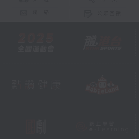
聯 絡
公眾回饋