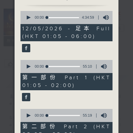
0
seconds
00:00
4:34:59
Night Music
of
4
12/05/2026 - 足本 Full
on Radio 3
電台直播
hours,
(HKT 01:05 - 06:00)
34
聯絡
minutes,
所有集數
59
seconds
0
您喜歡這個節目嗎?
seconds
00:00
55:10
of
55
第一部份 Part 1 (HKT
簡介
GIST
minutes,
01:05 - 02:00)
10
seconds
主持人：Music for night owls and
early birds
0
seconds
00:00
55:19
Stay with us throughout the night,
of
55
every night, from 1.05am until
第二部份 Part 2 (HKT
minutes,
dawn, as we slowly wake up with