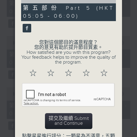
55
of
第一部份 Part 1 (HKT 01:05 -
minutes,
55
第五部份 Part 5 (HKT
02:00)
0
minutes,
05:05 - 06:00)
seconds
9
seconds
0
您對這個節目的滿意程度？
seconds
00:00
55:10
您的意見有助於提升節目質素。
of
How satisfied are you with this program?
55
第二部份 Part 2 (HKT 02:05 -
Your feedback helps to improve the quality of
minutes,
03:00)
the program.
10
seconds
☆
☆
☆
☆
☆
0
seconds
00:00
55:20
of
55
第三部份 Part 3 (HKT 03:05 -
minutes,
04:00)
20
提交及繼續 Submit
seconds
and Continue
點擊星星進行評分：一顆星為不滿意，五顆