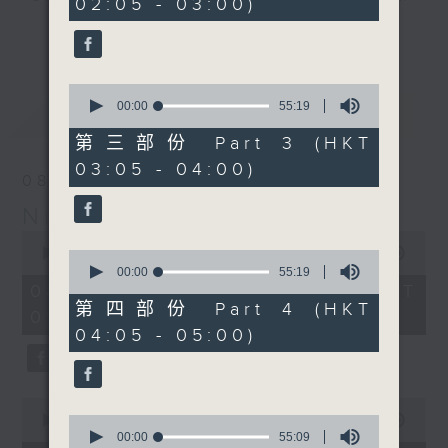
02:05 - 03:00)
19
seconds
you. Enjoy the non-stop mellow
更多...
side of the 70s to the 90s at
first, with some legendary ballads
0
and soft rock hits, which gently
seconds
00:00
55:19
最新
LATEST
grow in pace, moving you towards
of
55
the 2000s and a perfect morning
第三部份 Part 3 (HKT
minutes,
mix
03:05 - 04:00)
19
08/08/2026
seconds
Night Music on Radio 3
Seven days a week from 1.05am...
0
only on Radio 3
seconds
00:00
4:35:00
0
of
seconds
00:00
55:19
4
of
08/08/2026 - 足本 Full (HKT
hours,
55
第四部份 Part 4 (HKT
01:05 - 06:00)
35
minutes,
04:05 - 05:00)
minutes,
19
0
seconds
seconds
0
seconds
0
00:00
55:00
of
seconds
00:00
55:09