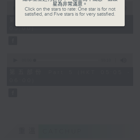
0
星為非常滿意。
seconds
00:00
55:19
Click on the stars to rate: One star is for not
of
satisfied, and Five stars is for very satisfied.
55
第四部份 Part 4 (HKT 04:05 -
minutes,
05:00)
19
seconds
0
seconds
00:00
55:10
of
55
第五部份 Part 5 (HKT 05:05 -
minutes,
06:00)
10
seconds
重溫
CATCHUP