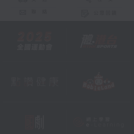
聯 絡
公眾回饋