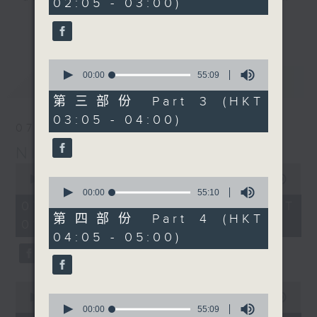
02:05 - 03:00)
10
seconds
you. Enjoy the non-stop mellow
更多...
side of the 70s to the 90s at
first, with some legendary ballads
0
and soft rock hits, which gently
seconds
00:00
55:09
最新
LATEST
grow in pace, moving you towards
of
55
the 2000s and a perfect morning
第三部份 Part 3 (HKT
minutes,
mix
03:05 - 04:00)
9
07/08/2026
seconds
Night Music on Radio 3
Seven days a week from 1.05am...
0
only on Radio 3
seconds
00:00
4:34:59
0
of
seconds
00:00
55:10
4
of
07/08/2026 - 足本 Full (HKT
hours,
55
第四部份 Part 4 (HKT
01:05 - 06:00)
34
minutes,
04:05 - 05:00)
minutes,
10
59
seconds
seconds
0
seconds
0
00:00
55:10
of
seconds
00:00
55:09