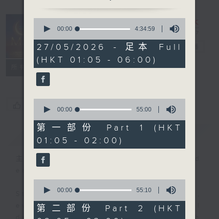
0
seconds
00:00
4:34:59
Night Music
of
4
27/05/2026 - 足本 Full
on Radio 3
電台直播
hours,
(HKT 01:05 - 06:00)
34
聯絡
minutes,
所有集數
59
seconds
0
您喜歡這個節目嗎?
seconds
00:00
55:00
of
55
第一部份 Part 1 (HKT
簡介
GIST
minutes,
01:05 - 02:00)
0
seconds
主持人：Music for night owls and
early birds
0
seconds
00:00
55:10
Stay with us throughout the night,
of
55
every night, from 1.05am until
第二部份 Part 2 (HKT
minutes,
dawn, as we slowly wake up with