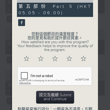
55
of
第一部份 Part 1 (HKT 01:05 -
minutes,
55
第五部份 Part 5 (HKT
02:00)
10
minutes,
05:05 - 06:00)
seconds
9
seconds
0
您對這個節目的滿意程度？
seconds
00:00
55:19
您的意見有助於提升節目質素。
of
How satisfied are you with this program?
55
第二部份 Part 2 (HKT 02:05 -
Your feedback helps to improve the quality of
minutes,
03:00)
the program.
19
seconds
☆
☆
☆
☆
☆
0
seconds
00:00
55:19
of
55
第三部份 Part 3 (HKT 03:05 -
minutes,
04:00)
19
提交及繼續 Submit
seconds
and Continue
點擊星星進行評分：一顆星為不滿意，五顆