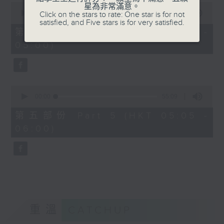
0
星為非常滿意。
seconds
00:00
55:19
Click on the stars to rate: One star is for not
of
satisfied, and Five stars is for very satisfied.
55
第四部份 Part 4 (HKT 04:05 -
minutes,
05:00)
19
seconds
0
seconds
00:00
55:09
of
55
第五部份 Part 5 (HKT 05:05 -
minutes,
06:00)
9
seconds
重溫
CATCHUP