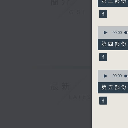
簡介
第三部份 P
minutes,
9
GIST
seconds
90%
0
seconds
00:00
of
55
第四部份 P
minutes,
10
seconds
90%
0
seconds
00:00
of
最新
55
第五部份 P
minutes,
9
LATEST
seconds
90%