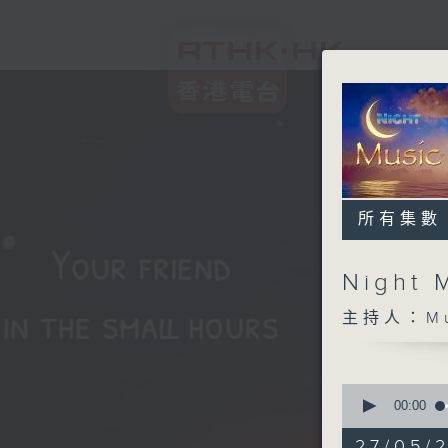
所有集數
Night 
主持人：Musi
0
seconds
00:00
of
4
27/05/