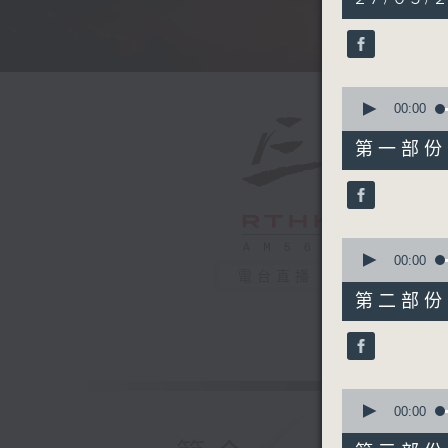
hours,
34
minutes,
59
seconds
90%
0
seconds
00:00
of
55
第一部份 P
minutes,
0
seconds
90%
0
seconds
00:00
of
電台直播
55
第二部份 P
minutes,
10
seconds
90%
0
seconds
00:00
of
55