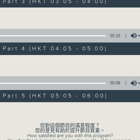
Stay with us throughout the night, 
art 3 (HKT 03:05 - 04:00)
dawn, as we slowly wake up with y
Volume
side of the 70s to the 90s at first,
soft rock hits, which gently grow i
2000s and a perfect morning mix
55:10
art 4 (HKT 04:05 - 05:00)
Seven days a week from 1.05am... on
Volume
07/08/2026
55:09
Night Music on Radio 3
art 5 (HKT 05:05 - 06:00)
0
seconds
00:00
Volume
of
4
07/08/2026 - 足本 Full (HKT 01:05
hours,
34
您對這個節目的滿意程度？
minutes,
您的意見有助於提升節目質素。
59
How satisfied are you with this program?
seconds
Volume