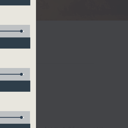
Radio 3
 birds