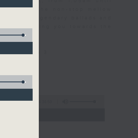
every night, from 1.05am until
ou. Enjoy the non-stop mellow
 with some legendary ballads and
n pace, moving you towards the
ly on Radio 3
4:34:59
 - 06:00)