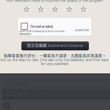
Your feedback helps to improve the quality of the program.
90%
0
☆
☆
☆
☆
☆
seconds
00:00
of
55
第一部份 Part 1 (HKT 01:05 - 02:00
minutes,
10
seconds
Volume
90%
0
提交及繼續 Submit and Continue
seconds
00:00
of
55
點擊星星進行評分：一顆星為不滿意，五顆星為非常滿意。
第二部份 Part 2 (HKT 02:05 - 03:00
minutes,
lick on the stars to rate: One star is for not satisfied, and Five stars 
19
for very satisfied.
seconds
Volume
90%
0
seconds
00:00
of
55
第三部份 Part 3 (HKT 03:05 - 04:00
minutes,
19
seconds
Volume
90%