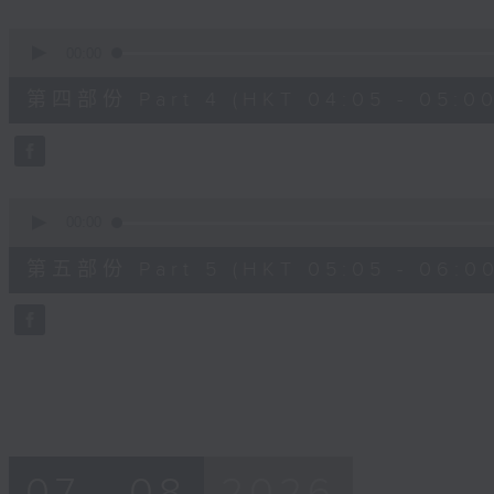
0
seconds
00:00
of
55
第四部份 Part 4 (HKT 04:05 - 05:00
minutes,
19
seconds
Volume
90%
0
seconds
00:00
of
55
第五部份 Part 5 (HKT 05:05 - 06:00
minutes,
9
seconds
Volume
90%
07 - 08
2026