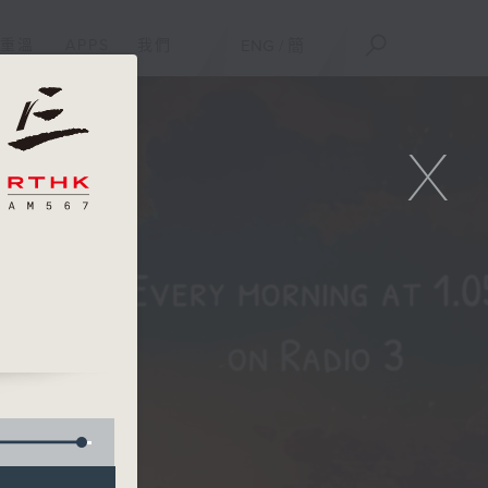
重溫
APPS
我們
ENG
/
簡
X