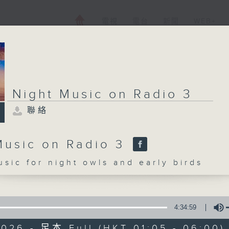
電視
電台
新聞
WEB+
Night Music on Radio 3
聯絡
Music on Radio 3
c for night owls and early birds
4:34:59
2026 - 足本 Full (HKT 01:05 - 06:00)