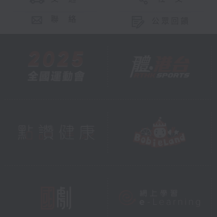
聯 絡
公眾回饋