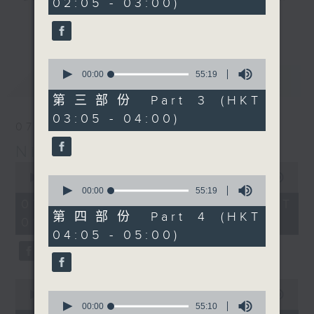
02:05 - 03:00)
20
seconds
you. Enjoy the non-stop mellow
更多...
side of the 70s to the 90s at
first, with some legendary ballads
0
and soft rock hits, which gently
seconds
00:00
55:19
最新
LATEST
grow in pace, moving you towards
of
55
the 2000s and a perfect morning
第三部份 Part 3 (HKT
minutes,
mix
03:05 - 04:00)
19
07/08/2026
seconds
Night Music on Radio 3
Seven days a week from 1.05am...
0
only on Radio 3
seconds
00:00
4:34:59
0
of
seconds
00:00
55:19
4
of
07/08/2026 - 足本 Full (HKT
hours,
55
第四部份 Part 4 (HKT
01:05 - 06:00)
34
minutes,
04:05 - 05:00)
minutes,
19
59
seconds
seconds
0
seconds
0
00:00
55:10
of
seconds
00:00
55:10