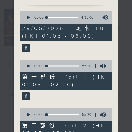
0
seconds
00:00
4:35:00
Night Music
of
4
29/05/2026 - 足本 Full
on Radio 3
電台直播
hours,
(HKT 01:05 - 06:00)
35
聯絡
minutes,
所有集數
0
seconds
0
您喜歡這個節目嗎?
seconds
00:00
55:10
of
55
第一部份 Part 1 (HKT
簡介
GIST
minutes,
01:05 - 02:00)
10
seconds
主持人：Music for night owls and
early birds
0
seconds
00:00
55:20
Stay with us throughout the night,
of
55
every night, from 1.05am until
第二部份 Part 2 (HKT
minutes,
dawn, as we slowly wake up with