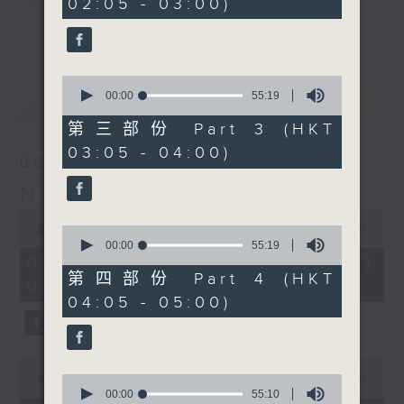
02:05 - 03:00)
20
seconds
you. Enjoy the non-stop mellow
更多...
side of the 70s to the 90s at
first, with some legendary ballads
0
and soft rock hits, which gently
seconds
00:00
55:19
最新
LATEST
grow in pace, moving you towards
of
55
the 2000s and a perfect morning
第三部份 Part 3 (HKT
minutes,
mix
03:05 - 04:00)
19
06/08/2026
seconds
Night Music on Radio 3
Seven days a week from 1.05am...
0
only on Radio 3
seconds
00:00
4:34:59
0
of
seconds
00:00
55:19
4
of
06/08/2026 - 足本 Full (HKT
hours,
55
第四部份 Part 4 (HKT
01:05 - 06:00)
34
minutes,
04:05 - 05:00)
minutes,
19
59
seconds
seconds
0
seconds
0
00:00
55:10
of
seconds
00:00
55:10