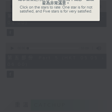
0
星為非常滿意。
seconds
00:00
55:09
Click on the stars to rate: One star is for not
of
satisfied, and Five stars is for very satisfied.
55
第四部份 Part 4 (HKT 04:05 -
minutes,
05:00)
9
seconds
0
seconds
00:00
55:09
of
55
第五部份 Part 5 (HKT 05:05 -
minutes,
06:00)
9
seconds
重溫
CATCHUP