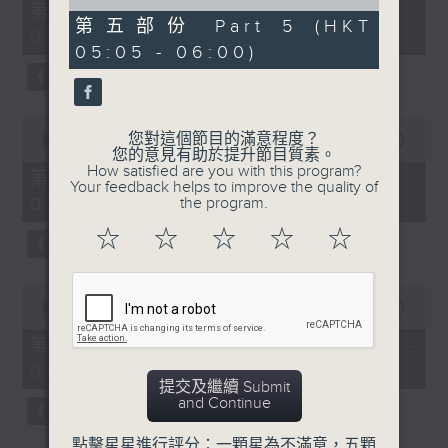
55
of
第一部份 Part 1 (HKT 01:05 -
minutes,
55
第五部份 Part 5 (HKT
02:00)
10
minutes,
05:05 - 06:00)
seconds
10
seconds
0
您對這個節目的滿意程度？
seconds
00:00
55:19
您的意見有助於提升節目質素。
of
How satisfied are you with this program?
55
第二部份 Part 2 (HKT 02:05 -
Your feedback helps to improve the quality of
minutes,
03:00)
the program.
19
seconds
☆
☆
☆
☆
☆
0
seconds
00:00
55:10
of
55
第三部份 Part 3 (HKT 03:05 -
minutes,
04:00)
10
提交及繼續 Submit
seconds
and Continue
點擊星星進行評分：一顆星為不滿意，五顆