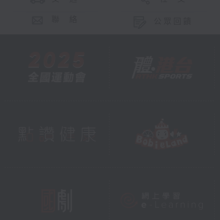
聯 絡
公眾回饋