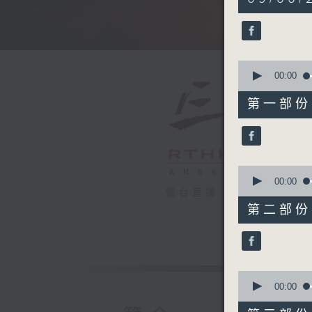
hours,
34
minutes,
59
seconds
90%
0
seconds
00:00
of
55
第一部份 P
minutes,
10
seconds
90%
0
seconds
00:00
of
電台直播
55
第二部份 P
minutes,
19
seconds
90%
0
seconds
00:00
of
55