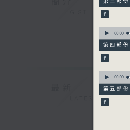
簡介
第三部份 P
minutes,
19
GIST
seconds
90%
0
seconds
00:00
of
55
第四部份 P
minutes,
19
seconds
90%
0
seconds
00:00
of
最新
55
第五部份 P
minutes,
9
LATEST
seconds
90%