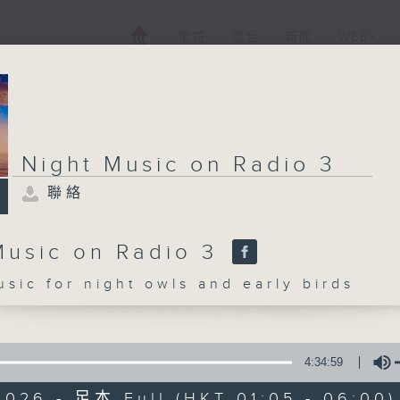
電視
電台
新聞
WEB+
Night Music on Radio 3
聯絡
Music on Radio 3
c for night owls and early birds
4:34:59
2026 - 足本 Full (HKT 01:05 - 06:00)