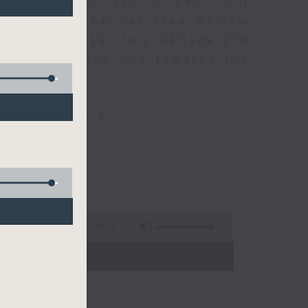
every night, from 1.05am until
ou. Enjoy the non-stop mellow
 with some legendary ballads and
n pace, moving you towards the
ly on Radio 3
4:34:59
 - 06:00)