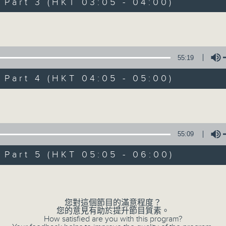
Stay with us throughout the night, 
art 3 (HKT 03:05 - 04:00)
dawn, as we slowly wake up with y
Volume
side of the 70s to the 90s at first,
soft rock hits, which gently grow i
2000s and a perfect morning mix
55:19
art 4 (HKT 04:05 - 05:00)
Seven days a week from 1.05am... on
Volume
09/08/2026
55:09
Night Music on Radio 3
art 5 (HKT 05:05 - 06:00)
0
seconds
00:00
Volume
of
4
09/08/2026 - 足本 Full (HKT 01:05
hours,
34
您對這個節目的滿意程度？
minutes,
您的意見有助於提升節目質素。
59
How satisfied are you with this program?
seconds
Volume