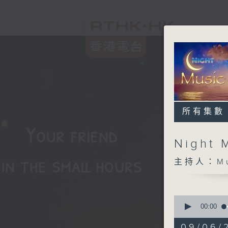
所有集數
Night 
主持人：Musi
0
seconds
00:00
of
4
09/06/