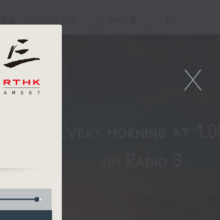
重溫
APPS
我們
ENG
/
簡
X