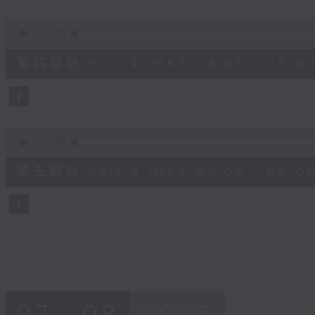
0
seconds
00:00
of
55
第四部份 Part 4 (HKT 04:05 - 05:00
minutes,
19
seconds
Volume
90%
0
seconds
00:00
of
55
第五部份 Part 5 (HKT 05:05 - 06:00
minutes,
9
seconds
Volume
90%
07 - 08
2026