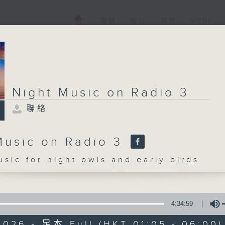
電視
電台
新聞
WEB+
Night Music on Radio 3
聯絡
Music on Radio 3
c for night owls and early birds
4:34:59
2026 - 足本 Full (HKT 01:05 - 06:00)