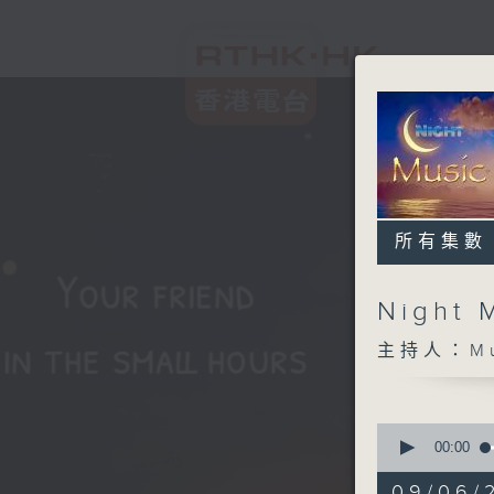
所有集數
Night 
主持人：Musi
0
seconds
00:00
of
4
09/06/