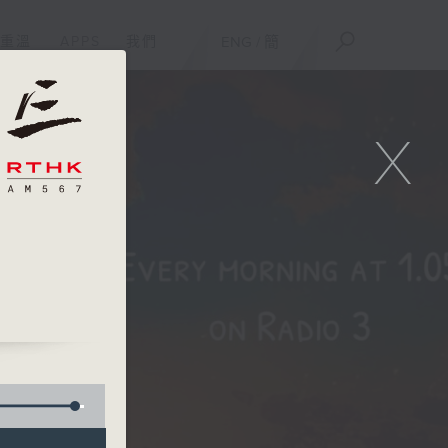
重溫
APPS
我們
ENG
/
簡
X