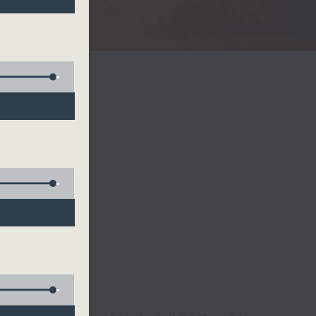
Radio 3
 birds