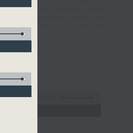
every night, from 1.05am until
ou. Enjoy the non-stop mellow
 with some legendary ballads and
n pace, moving you towards the
ly on Radio 3
4:34:59
 - 06:00)