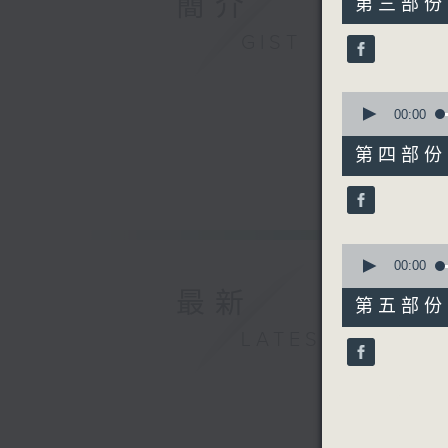
簡介
第三部份 P
minutes,
19
GIST
seconds
90%
0
seconds
00:00
of
55
第四部份 P
minutes,
19
seconds
90%
0
seconds
00:00
of
最新
55
第五部份 P
minutes,
9
LATEST
seconds
90%