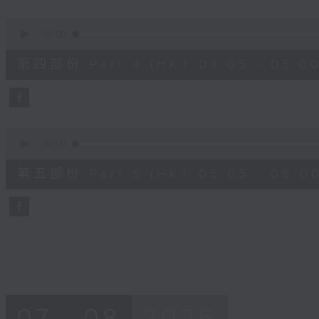
0
seconds
00:00
of
55
第四部份 Part 4 (HKT 04:05 - 05:00
minutes,
19
seconds
Volume
90%
0
seconds
00:00
of
55
第五部份 Part 5 (HKT 05:05 - 06:00
minutes,
9
seconds
Volume
90%
07 - 08
2026