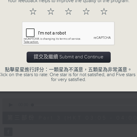
Your feedback helps to improve the quality of the program.
90%
0
☆
☆
☆
☆
☆
seconds
00:00
of
55
第一部份 Part 1 (HKT 01:05 - 02:00
minutes,
0
seconds
Volume
90%
0
提交及繼續 Submit and Continue
seconds
00:00
of
55
點擊星星進行評分：一顆星為不滿意，五顆星為非常滿意。
第二部份 Part 2 (HKT 02:05 - 03:00
minutes,
lick on the stars to rate: One star is for not satisfied, and Five stars 
9
for very satisfied.
seconds
Volume
90%
0
seconds
00:00
of
55
第三部份 Part 3 (HKT 03:05 - 04:00
minutes,
19
seconds
Volume
90%