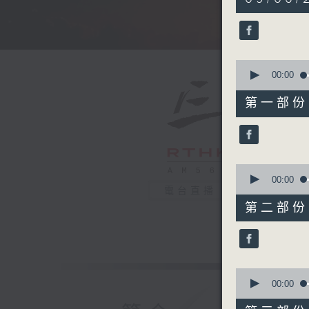
hours,
34
minutes,
59
seconds
90%
0
seconds
00:00
of
55
第一部份 P
minutes,
10
seconds
90%
0
seconds
00:00
of
電台直播
55
第二部份 P
minutes,
19
seconds
90%
0
seconds
00:00
of
55