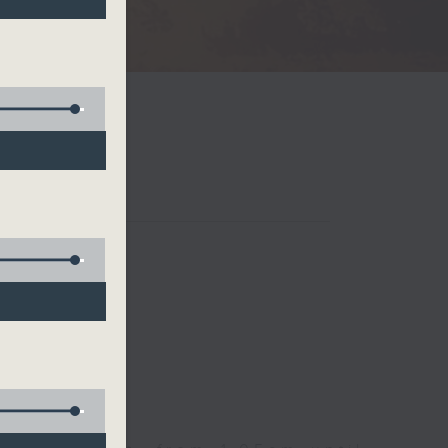
Radio 3
 birds