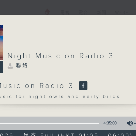
電視
電台
新聞
WEB+
Night Music on Radio 3
聯絡
Music on Radio 3
c for night owls and early birds
4:35:00
2026 - 足本 Full (HKT 01:05 - 06:00)