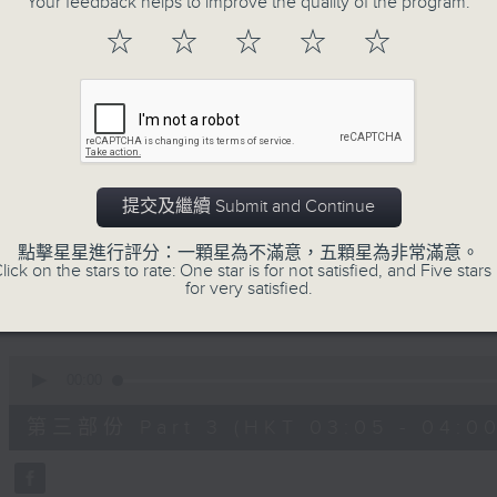
Your feedback helps to improve the quality of the program.
90%
0
☆
☆
☆
☆
☆
seconds
00:00
of
55
第一部份 Part 1 (HKT 01:05 - 02:00
minutes,
10
seconds
Volume
90%
0
提交及繼續 Submit and Continue
seconds
00:00
of
55
點擊星星進行評分：一顆星為不滿意，五顆星為非常滿意。
第二部份 Part 2 (HKT 02:05 - 03:00
minutes,
lick on the stars to rate: One star is for not satisfied, and Five stars 
19
for very satisfied.
seconds
Volume
90%
0
seconds
00:00
of
55
第三部份 Part 3 (HKT 03:05 - 04:00
minutes,
10
seconds
Volume
90%