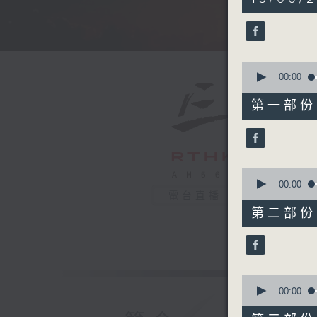
hours,
35
minutes,
0
seconds
90%
0
seconds
00:00
of
55
第一部份 P
minutes,
10
seconds
90%
0
seconds
00:00
of
電台直播
55
第二部份 P
minutes,
19
seconds
90%
0
seconds
00:00
of
55