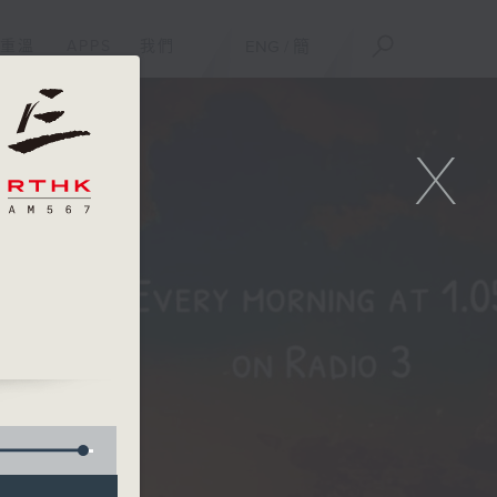
重溫
APPS
我們
ENG
/
簡
X