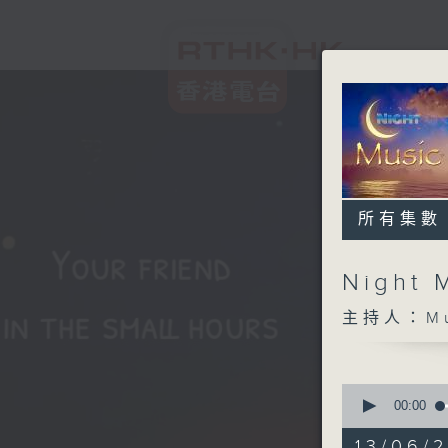
所有集數
Night 
主持人：Musi
0
seconds
00:00
of
4
13/06/