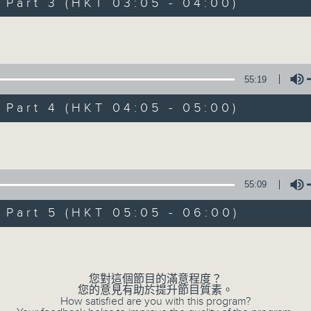
Stay with us throughout the night, 
art 3 (HKT 03:05 - 04:00)
dawn, as we slowly wake up with y
Volume
side of the 70s to the 90s at first,
soft rock hits, which gently grow i
2000s and a perfect morning mix
55:19
art 4 (HKT 04:05 - 05:00)
Seven days a week from 1.05am... on
Volume
06/08/2026
55:09
Night Music on Radio 3
art 5 (HKT 05:05 - 06:00)
0
seconds
00:00
Volume
of
4
06/08/2026 - 足本 Full (HKT 01:05
hours,
34
您對這個節目的滿意程度？
minutes,
您的意見有助於提升節目質素。
59
How satisfied are you with this program?
seconds
Volume