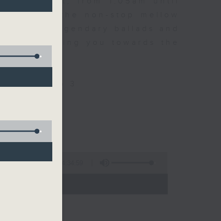
every night, from 1.05am until
ou. Enjoy the non-stop mellow
 with some legendary ballads and
n pace, moving you towards the
ly on Radio 3
4:34:59
 - 06:00)