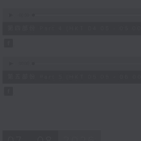
0
seconds
00:00
of
55
第四部份 Part 4 (HKT 04:05 - 05:00
minutes,
9
seconds
Volume
90%
0
seconds
00:00
of
55
第五部份 Part 5 (HKT 05:05 - 06:00
minutes,
9
seconds
Volume
90%
07 - 08
2026