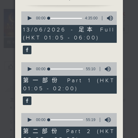
0
seconds
00:00
4:35:00
Night Music
of
4
13/06/2026 - 足本 Full
on Radio 3
電台直播
hours,
(HKT 01:05 - 06:00)
35
聯絡
minutes,
所有集數
0
seconds
0
您喜歡這個節目嗎?
seconds
00:00
55:10
of
55
第一部份 Part 1 (HKT
簡介
GIST
minutes,
01:05 - 02:00)
10
seconds
主持人：Music for night owls and
early birds
0
seconds
00:00
55:19
Stay with us throughout the night,
of
55
every night, from 1.05am until
第二部份 Part 2 (HKT
minutes,
dawn, as we slowly wake up with