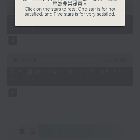
0
星為非常滿意。
seconds
00:00
55:19
Click on the stars to rate: One star is for not
of
satisfied, and Five stars is for very satisfied.
55
第四部份 Part 4 (HKT 04:05 -
minutes,
05:00)
19
seconds
0
seconds
00:00
55:10
of
55
第五部份 Part 5 (HKT 05:05 -
minutes,
06:00)
10
seconds
重溫
CATCHUP