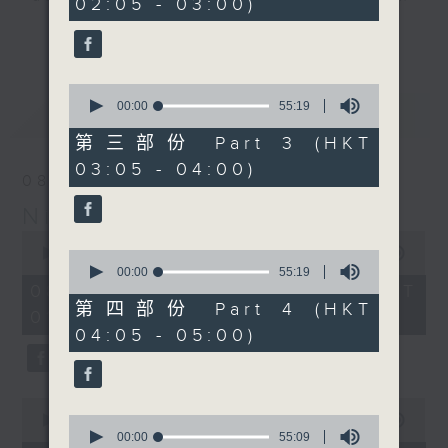
02:05 - 03:00)
19
seconds
you. Enjoy the non-stop mellow
更多...
side of the 70s to the 90s at
first, with some legendary ballads
0
and soft rock hits, which gently
seconds
00:00
55:19
最新
LATEST
grow in pace, moving you towards
of
55
the 2000s and a perfect morning
第三部份 Part 3 (HKT
minutes,
mix
03:05 - 04:00)
19
08/08/2026
seconds
Night Music on Radio 3
Seven days a week from 1.05am...
0
only on Radio 3
seconds
00:00
4:35:00
0
of
seconds
00:00
55:19
4
of
08/08/2026 - 足本 Full (HKT
hours,
55
第四部份 Part 4 (HKT
01:05 - 06:00)
35
minutes,
04:05 - 05:00)
minutes,
19
0
seconds
seconds
0
seconds
0
00:00
55:00
of
seconds
00:00
55:09