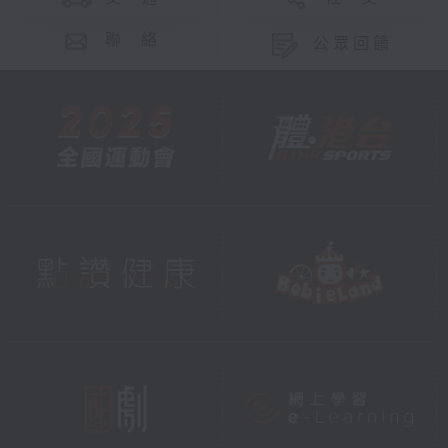
聯 絡
公眾回饋