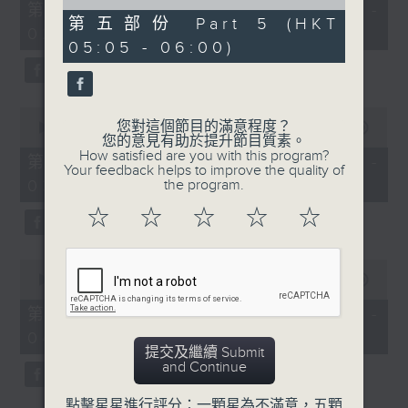
55
of
第一部份 Part 1 (HKT 01:05 -
minutes,
55
第五部份 Part 5 (HKT
02:00)
0
minutes,
05:05 - 06:00)
seconds
9
seconds
0
您對這個節目的滿意程度？
seconds
00:00
55:10
您的意見有助於提升節目質素。
of
How satisfied are you with this program?
55
第二部份 Part 2 (HKT 02:05 -
Your feedback helps to improve the quality of
minutes,
03:00)
the program.
10
seconds
☆
☆
☆
☆
☆
0
seconds
00:00
55:20
of
55
第三部份 Part 3 (HKT 03:05 -
minutes,
04:00)
20
提交及繼續 Submit
seconds
and Continue
點擊星星進行評分：一顆星為不滿意，五顆