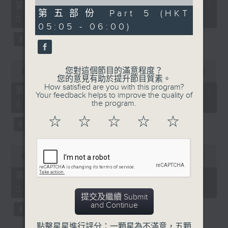
55
of
第二部份 Part 2 (HKT 02:05 -
minutes,
55
第五部份 Part 5 (HKT
03:00)
0
minutes,
05:05 - 06:00)
seconds
9
seconds
0
您對這個節目的滿意程度？
seconds
00:00
55:00
您的意見有助於提升節目質素。
of
How satisfied are you with this program?
55
第三部份 Part 3 (HKT 03:05 -
Your feedback helps to improve the quality of
minutes,
04:00)
the program.
0
seconds
☆
☆
☆
☆
☆
0
seconds
00:00
54:59
of
54
第四部份 Part 4 (HKT 04:05 -
minutes,
05:00)
59
提交及繼續 Submit
seconds
and Continue
點擊星星進行評分：一顆星為不滿意，五顆