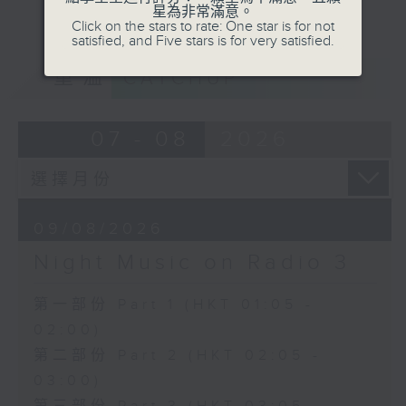
星為非常滿意。
Click on the stars to rate: One star is for not
satisfied, and Five stars is for very satisfied.
重溫
CATCHUP
07 - 08
2026
09/08/2026
Night Music on Radio 3
第一部份 Part 1 (HKT 01:05 -
02:00)
第二部份 Part 2 (HKT 02:05 -
03:00)