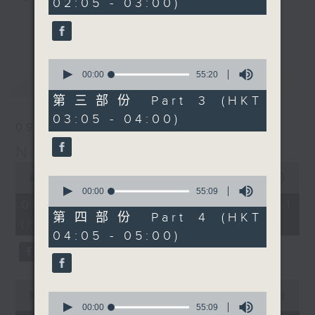
02:05 - 03:00)
19
seconds
you. Enjoy the non-stop mellow
更多...
side of the 70s to the 90s at
first, with some legendary ballads
0
and soft rock hits, which gently
seconds
00:00
55:20
最新
LATEST
grow in pace, moving you towards
of
55
the 2000s and a perfect morning
第三部份 Part 3 (HKT
minutes,
mix
03:05 - 04:00)
20
09/08/2026
seconds
Night Music on Radio 3
Seven days a week from 1.05am...
0
only on Radio 3
seconds
00:00
54:59
0
of
seconds
00:00
55:09
54
of
09/08/2026 - 第一部份 Part 1
minutes,
55
第四部份 Part 4 (HKT
(HKT 01:05 - 02:00)
59
minutes,
04:05 - 05:00)
seconds
9
seconds
0
seconds
0
00:00
55:00
of
seconds
00:00
55:09