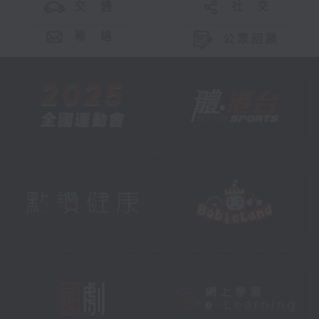
交 通
社 交
聯 絡
公眾回饋