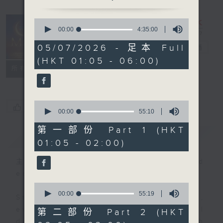
0
seconds
00:00
4:35:00
Night Music
of
4
05/07/2026 - 足本 Full
on Radio 3
電台直播
hours,
(HKT 01:05 - 06:00)
35
聯絡
minutes,
所有集數
0
seconds
0
您喜歡這個節目嗎?
seconds
00:00
55:10
of
55
第一部份 Part 1 (HKT
簡介
GIST
minutes,
01:05 - 02:00)
10
seconds
主持人：Music for night owls and
early birds
0
seconds
00:00
55:19
Stay with us throughout the night,
of
55
every night, from 1.05am until
第二部份 Part 2 (HKT
minutes,
dawn, as we slowly wake up with