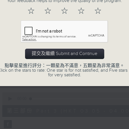
Your feedback helps to improve the quality of the program.
90%
0
☆
☆
☆
☆
☆
seconds
00:00
of
55
第一部份 Part 1 (HKT 01:05 - 02:00
minutes,
0
seconds
Volume
90%
0
提交及繼續 Submit and Continue
seconds
00:00
of
55
點擊星星進行評分：一顆星為不滿意，五顆星為非常滿意。
第二部份 Part 2 (HKT 02:05 - 03:00
minutes,
lick on the stars to rate: One star is for not satisfied, and Five stars 
10
for very satisfied.
seconds
Volume
90%
0
seconds
00:00
of
55
第三部份 Part 3 (HKT 03:05 - 04:00
minutes,
20
seconds
Volume
90%