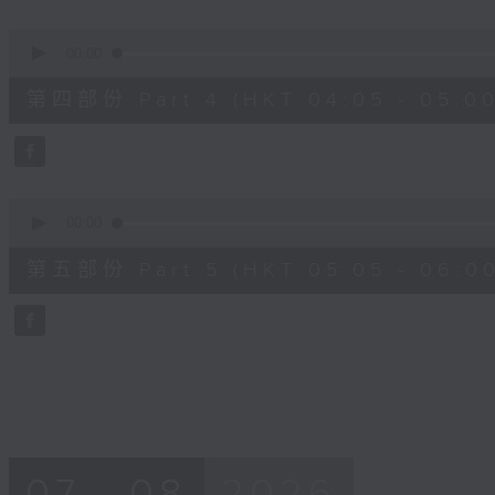
0
seconds
00:00
of
55
第四部份 Part 4 (HKT 04:05 - 05:00
minutes,
19
seconds
Volume
90%
0
seconds
00:00
of
55
第五部份 Part 5 (HKT 05:05 - 06:00
minutes,
10
seconds
Volume
90%
07 - 08
2026