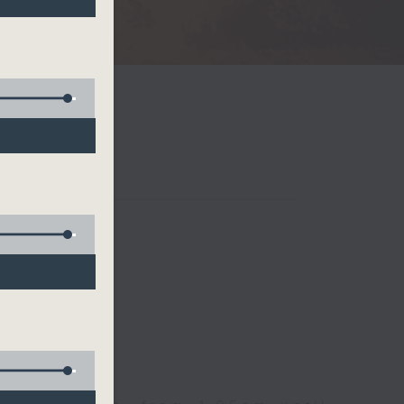
Radio 3
 birds