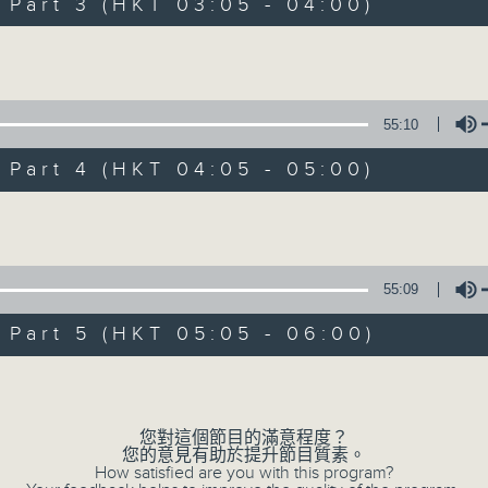
Stay with us throughout the night, 
art 3 (HKT 03:05 - 04:00)
dawn, as we slowly wake up with y
Volume
side of the 70s to the 90s at first,
soft rock hits, which gently grow i
2000s and a perfect morning mix
55:10
art 4 (HKT 04:05 - 05:00)
Seven days a week from 1.05am... on
Volume
08/08/2026
55:09
Night Music on Radio 3
art 5 (HKT 05:05 - 06:00)
0
seconds
00:00
Volume
of
4
08/08/2026 - 足本 Full (HKT 01:05
hours,
35
您對這個節目的滿意程度？
minutes,
您的意見有助於提升節目質素。
0
How satisfied are you with this program?
seconds
Volume