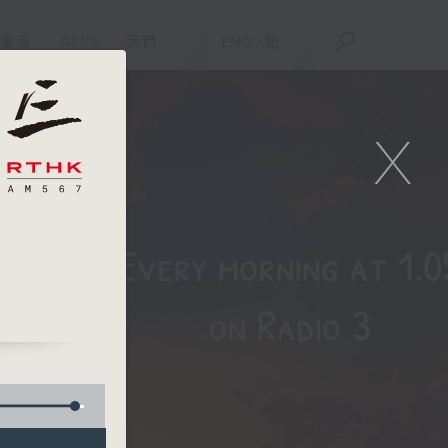
重溫
APPS
我們
ENG
/
簡
X