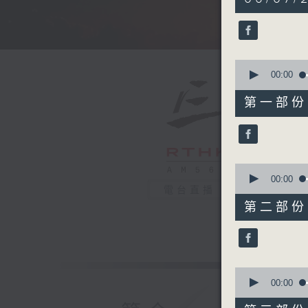
hours,
34
minutes,
59
seconds
90%
0
seconds
00:00
of
55
第一部份 P
minutes,
10
seconds
90%
0
seconds
00:00
of
電台直播
55
第二部份 P
minutes,
19
seconds
90%
0
seconds
00:00
of
55