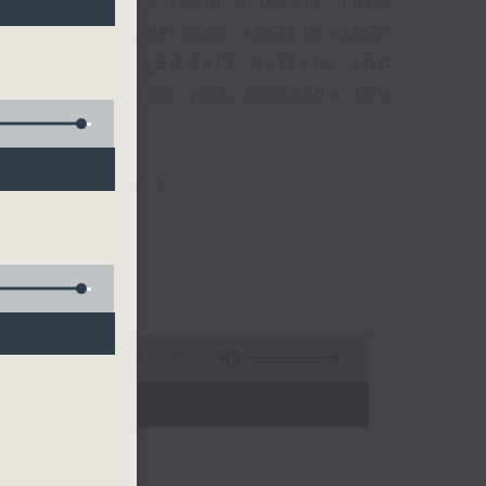
every night, from 1.05am until
ou. Enjoy the non-stop mellow
 with some legendary ballads and
n pace, moving you towards the
ly on Radio 3
4:35:00
 - 06:00)