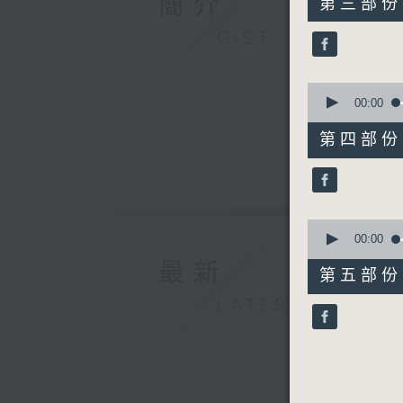
簡介
第三部份 P
minutes,
10
GIST
seconds
90%
0
seconds
00:00
of
55
第四部份 P
minutes,
10
seconds
90%
0
seconds
00:00
of
最新
55
第五部份 P
minutes,
9
LATEST
seconds
90%