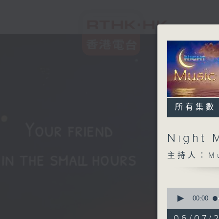
所有集數
Night 
主持人：Musi
0
seconds
00:00
of
4
06/07/