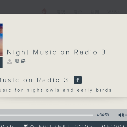
電視
電台
新聞
WEB+
Night Music on Radio 3
聯絡
Music on Radio 3
c for night owls and early birds
4:34:59
2026 - 足本 Full (HKT 01:05 - 06:00)