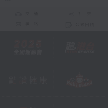
交 通
社 交
聯 絡
公眾回饋