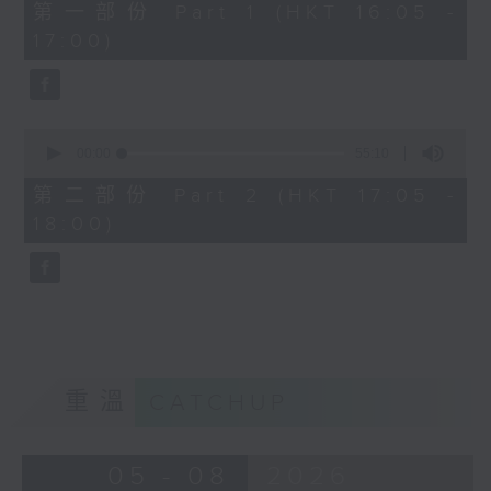
55
第一部份 Part 1 (HKT 16:05 -
minutes,
17:00)
10
seconds
0
seconds
00:00
55:10
of
55
第二部份 Part 2 (HKT 17:05 -
minutes,
18:00)
10
seconds
重溫
CATCHUP
05 - 08
2026