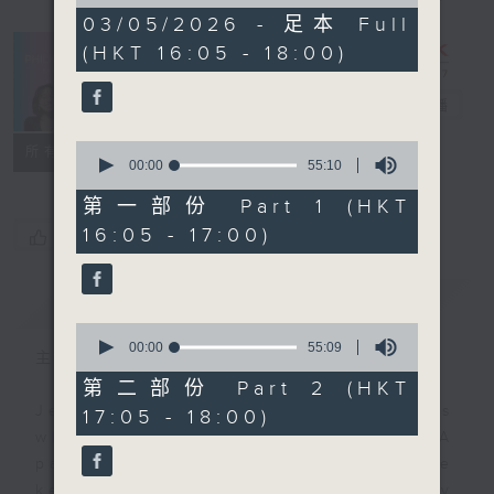
of
1
03/05/2026 - 足本 Full
hour,
(HKT 16:05 - 18:00)
49
minutes,
59
PhilKongers
電台直播
seconds
0
聯絡
所有集數
seconds
00:00
55:10
of
55
第一部份 Part 1 (HKT
minutes,
16:05 - 17:00)
您喜歡這個節目嗎?
10
seconds
簡介
GIST
0
seconds
00:00
55:09
主持人：Jeal and Patty
of
55
第二部份 Part 2 (HKT
minutes,
Jeal and Patty are two Filipinos
17:05 - 18:00)
9
seconds
who call Hong Kong their home. A
pair of PhilKongers who'll be
keeping you company every