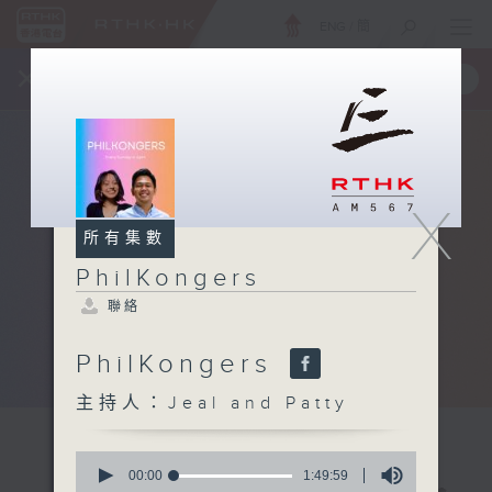
ENG
/
簡
×
全新 RTHK On The Go
取得
一手掌握 RTHK 電台、電視節目
X
所有集數
PhilKongers
聯絡
PhilKongers
主持人：Jeal and Patty
0
seconds
00:00
1:49:59