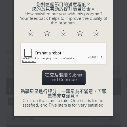
您對這個節目的滿意程度？
Sunday afternoon here on Radio 3.
更多...
您的意見有助於提升節目質素。
Join our PhilKongers each week in
How satisfied are you with this program?
Your feedback helps to improve the quality of
celebrating the rich Filipino
the program.
community in Hong Kong, with its
最新
LATEST
☆
☆
☆
☆
☆
traditions, stories, people,
experiences, and of course...
some great music.
02/08/2026
PhilKongers
Sunday afternoons - 4:05 to 6 -
0
Only on Radio 3
seconds
00:00
1:50:00
提交及繼續 Submit
of
and Continue
1
02/08/2026 - 足本 Full (HKT
hour,
16:05 - 18:00)
50
點擊星星進行評分：一顆星為不滿意，五顆
minutes,
星為非常滿意。
0
Click on the stars to rate: One star is for not
seconds
satisfied, and Five stars is for very satisfied.
0
seconds
00:00
55:10
of