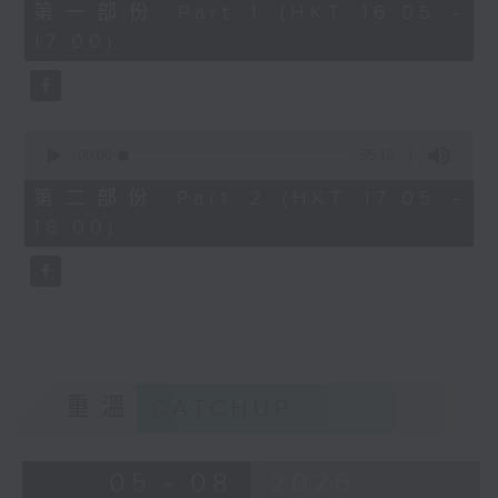
55
第一部份 Part 1 (HKT 16:05 -
minutes,
17:00)
10
seconds
0
seconds
00:00
55:10
of
55
第二部份 Part 2 (HKT 17:05 -
minutes,
18:00)
10
seconds
重溫
CATCHUP
05 - 08
2026