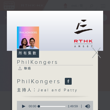
ENG
/
簡
×
全新 RTHK On The Go
取得
一手掌握 RTHK 電台、電視節目
X
所有集數
PhilKongers
聯絡
PhilKongers
主持人：Jeal and Patty
0
seconds
00:00
1:49:59