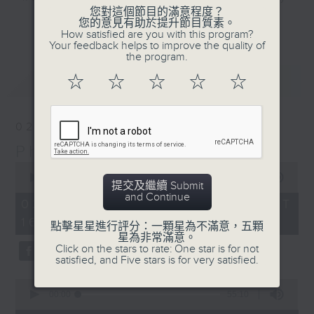
您對這個節目的滿意程度？
Sunday afternoon here on Radio 3.
更多...
您的意見有助於提升節目質素。
Join our PhilKongers each week in
How satisfied are you with this program?
Your feedback helps to improve the quality of
celebrating the rich Filipino
the program.
community in Hong Kong, with its
最新
LATEST
☆
☆
☆
☆
☆
traditions, stories, people,
experiences, and of course...
some great music.
02/08/2026
PhilKongers
Sunday afternoons - 4:05 to 6 -
0
Only on Radio 3
seconds
00:00
1:50:00
提交及繼續 Submit
of
and Continue
1
02/08/2026 - 足本 Full (HKT
hour,
16:05 - 18:00)
50
點擊星星進行評分：一顆星為不滿意，五顆
minutes,
星為非常滿意。
0
Click on the stars to rate: One star is for not
seconds
satisfied, and Five stars is for very satisfied.
0
seconds
00:00
55:10
of