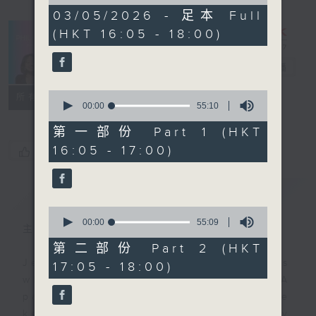
of
1
03/05/2026 - 足本 Full
hour,
(HKT 16:05 - 18:00)
49
minutes,
59
PhilKongers
電台直播
seconds
0
聯絡
所有集數
seconds
00:00
55:10
of
55
第一部份 Part 1 (HKT
minutes,
16:05 - 17:00)
您喜歡這個節目嗎?
10
seconds
簡介
GIST
0
seconds
00:00
55:09
主持人：Jeal and Patty
of
55
第二部份 Part 2 (HKT
minutes,
Jeal and Patty are two Filipinos
17:05 - 18:00)
9
seconds
who call Hong Kong their home. A
pair of PhilKongers who'll be
keeping you company every