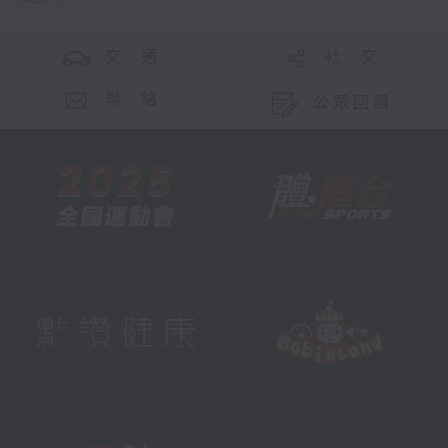
交 通
社 交
聯 絡
公眾回饋