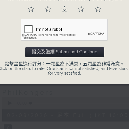
Jeal and Patty are two Filipinos wh
☆
☆
☆
☆
☆
pair of PhilKongers who'll be kee
afternoon here on Radio 3. Join 
celebrating the rich Filipino com
traditions, stories, people, exper
great music.
提交及繼續 Submit and Continue
Sunday afternoons - 4:05 to 6 - Onl
點擊星星進行評分：一顆星為不滿意，五顆星為非常滿意。
lick on the stars to rate: One star is for not satisfied, and Five stars 
for very satisfied.
02/08/2026
PhilKongers
0
seconds
00:00
of
1
02/08/2026 - 足本 Full (HKT 16:05 
hour,
50
minutes,