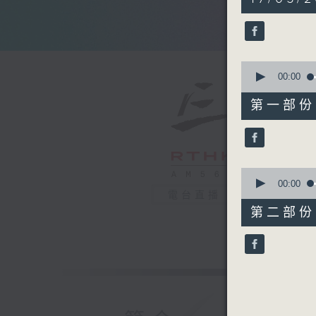
hour,
50
minutes,
0
seconds
90%
0
seconds
00:00
of
55
第一部份 P
minutes,
10
seconds
90%
0
seconds
00:00
of
電台直播
55
第二部份 P
minutes,
9
seconds
90%