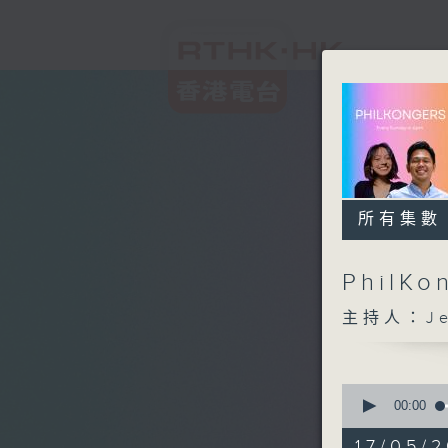
所有集數
PhilKo
主持人：Jea
0
seconds
00:00
of
1
17/05/2