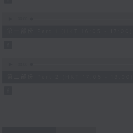
0
seconds
Volume
90%
0
seconds
00:00
of
55
第一部份 Part 1 (HKT 16:05 - 17:00)
minutes,
10
seconds
Volume
90%
0
seconds
00:00
of
55
第二部份 Part 2 (HKT 17:05 - 18:00
minutes,
10
seconds
Volume
90%