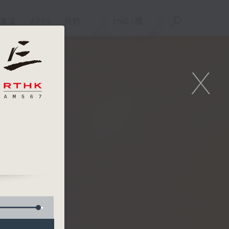
重溫
APPS
我們
ENG
/
簡
X