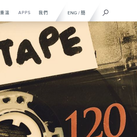
重溫
APPS
我們
ENG
/
簡