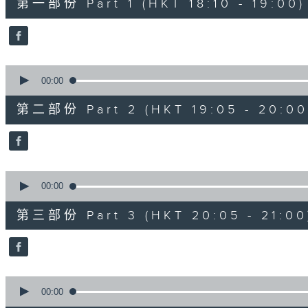
第一部份 Part 1 (HKT 18:10 - 19:00)
minutes,
0
seconds
Volume
90%
0
seconds
00:00
of
55
第二部份 Part 2 (HKT 19:05 - 20:00
minutes,
10
seconds
Volume
90%
0
seconds
00:00
of
55
第三部份 Part 3 (HKT 20:05 - 21:00
minutes,
9
seconds
Volume
90%
0
seconds
00:00
of