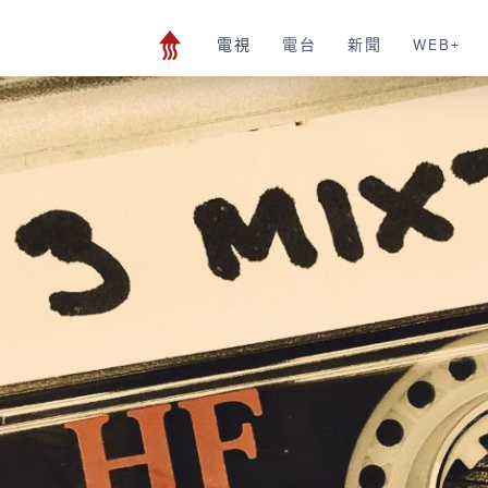
電視
電台
新聞
WEB+