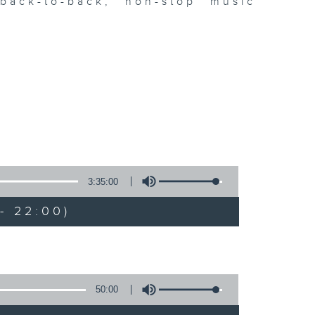
ack-to-back, non-stop music
3:35:00
- 22:00)
50:00