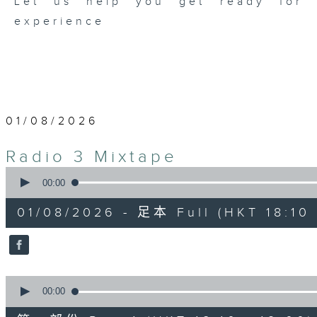
Let us help you get ready for b
experience
01/08/2026
Radio 3 Mixtape
0
seconds
00:00
of
3
01/08/2026 - 足本 Full (HKT 18:10 
hours,
35
minutes,
0
seconds
Volume
90%
0
seconds
00:00
of
50