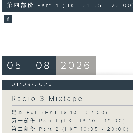
55
第四部份 Part 4 (HKT 21:05 - 22:00
minutes,
9
seconds
Volume
90%
05 - 08
2026
01/08/2026
Radio 3 Mixtape
足本 Full (HKT 18:10 - 22:00)
第一部份 Part 1 (HKT 18:10 - 19:00)
第二部份 Part 2 (HKT 19:05 - 20:00)