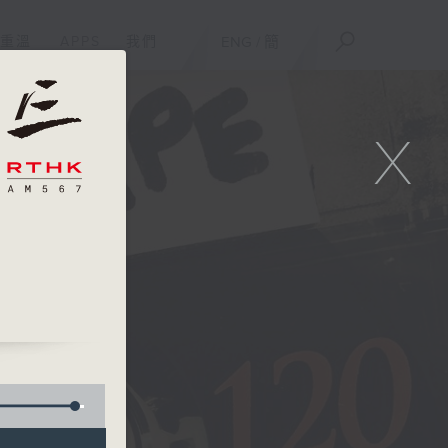
重溫
APPS
我們
ENG
/
簡
X