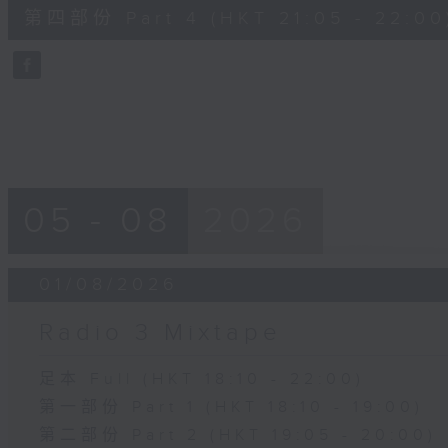
55
第四部份 Part 4 (HKT 21:05 - 22:00
minutes,
9
seconds
Volume
90%
05 - 08
2026
01/08/2026
Radio 3 Mixtape
足本 Full (HKT 18:10 - 22:00)
第一部份 Part 1 (HKT 18:10 - 19:00)
第二部份 Part 2 (HKT 19:05 - 20:00)