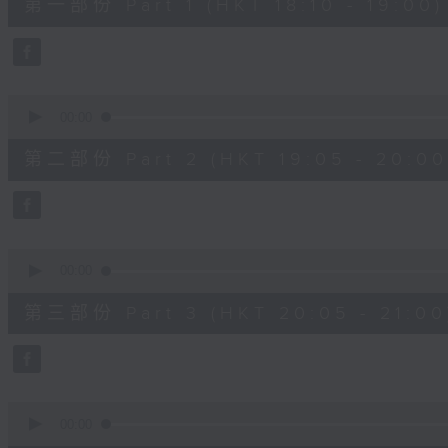
第一部份 Part 1 (HKT 18:10 - 19:00)
minutes,
0
seconds
Volume
90%
0
seconds
00:00
of
55
第二部份 Part 2 (HKT 19:05 - 20:00
minutes,
10
seconds
Volume
90%
0
seconds
00:00
of
55
第三部份 Part 3 (HKT 20:05 - 21:00
minutes,
9
seconds
Volume
90%
0
seconds
00:00
of