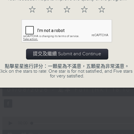
Let us help you get ready for b
☆
☆
☆
☆
☆
experience
01/08/2026
提交及繼續 Submit and Continue
Radio 3 Mixtape
點擊星星進行評分：一顆星為不滿意，五顆星為非常滿意。
lick on the stars to rate: One star is for not satisfied, and Five stars 
0
for very satisfied.
seconds
00:00
of
3
01/08/2026 - 足本 Full (HKT 18:10 
hours,
35
minutes,
0
seconds
Volume
90%
0
seconds
00:00
of
50