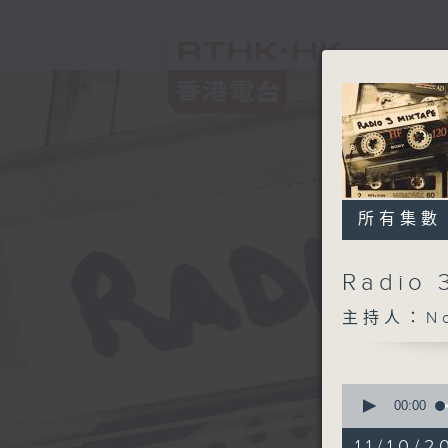
所有集數
Radio 
主持人：Non
0
seconds
00:00
of
1
11/10/2