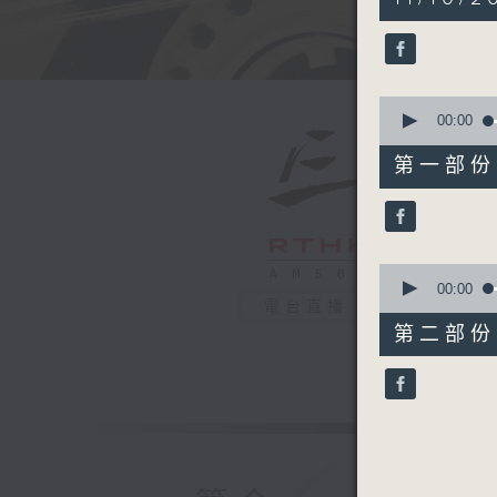
hour,
50
minutes,
0
seconds
90%
0
seconds
00:00
of
55
第一部份 P
minutes,
10
seconds
90%
0
seconds
00:00
of
電台直播
55
第二部份 P
minutes,
10
seconds
90%