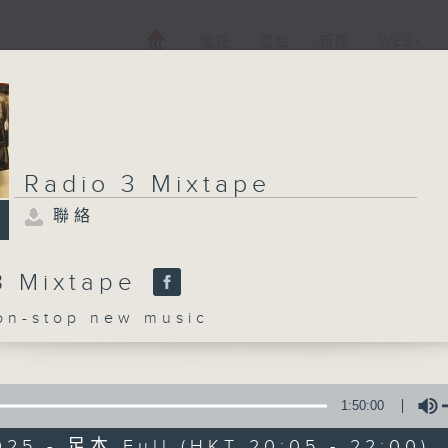
電視
電台
新聞
WEB+
Radio 3 Mixtape
聯絡
3 Mixtape
-stop new music
1:50:00
025 - 足本 Full (HKT 20:05 - 22:00)