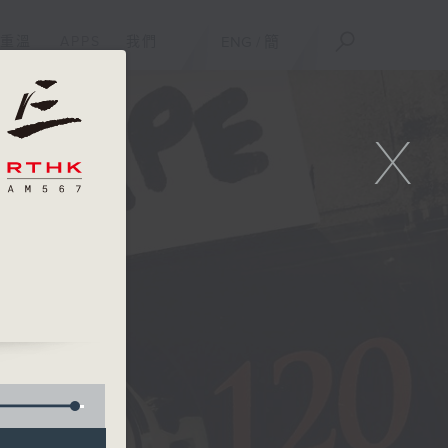
重溫
APPS
我們
ENG
/
簡
X