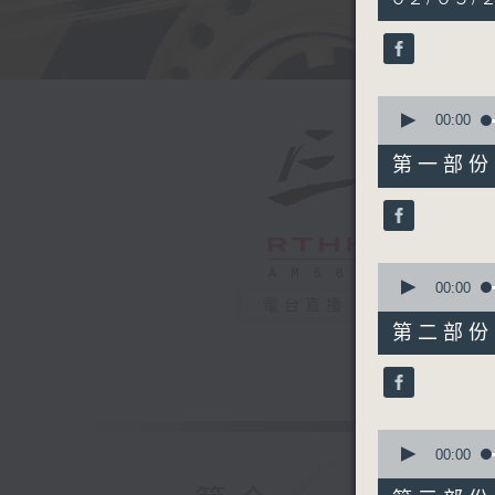
hours,
34
minutes,
59
seconds
90%
0
seconds
00:00
of
50
第一部份 P
minutes,
10
seconds
90%
0
seconds
00:00
of
電台直播
55
第二部份 P
minutes,
19
seconds
90%
0
seconds
00:00
of
55