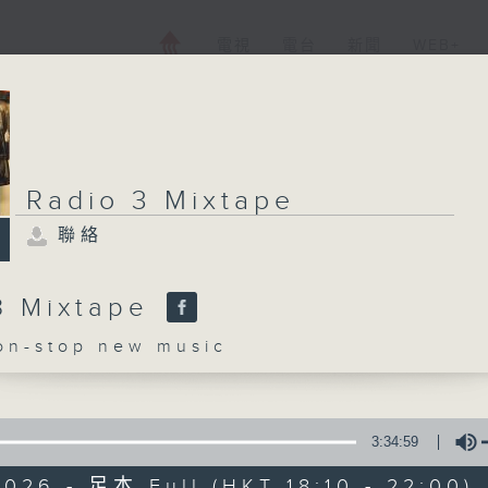
電視
電台
新聞
WEB+
Radio 3 Mixtape
聯絡
3 Mixtape
-stop new music
3:34:59
026 - 足本 Full (HKT 18:10 - 22:00)