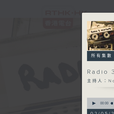
所有集數
Radio 
主持人：Non
0
seconds
00:00
of
3
02/05/2