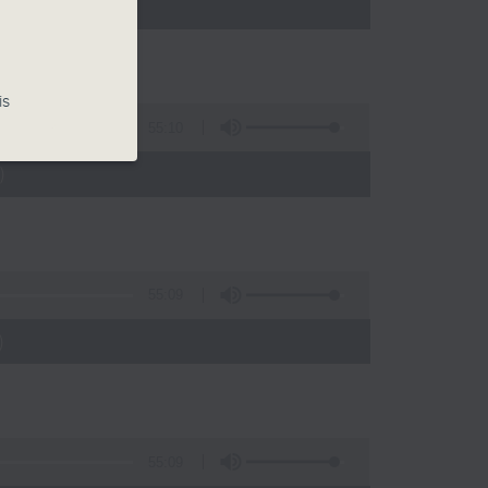
is
55:10
)
55:09
)
55:09