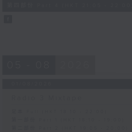
55
第四部份 Part 4 (HKT 21:05 - 22:00
minutes,
9
seconds
Volume
90%
05 - 08
2026
01/08/2026
Radio 3 Mixtape
足本 Full (HKT 18:10 - 22:00)
第一部份 Part 1 (HKT 18:10 - 19:00)
第二部份 Part 2 (HKT 19:05 - 20:00)