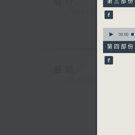
簡介
第三部份 P
minutes,
9
GIST
seconds
90%
0
seconds
00:00
of
55
第四部份 P
minutes,
9
seconds
90%
最新
LATEST