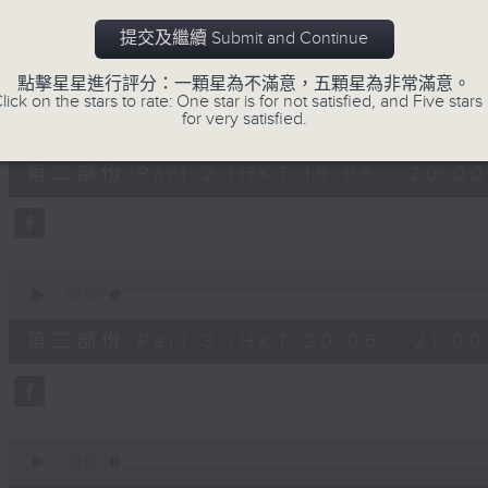
第一部份 Part 1 (HKT 18:10 - 19:00)
minutes,
0
提交及繼續 Submit and Continue
seconds
Volume
90%
點擊星星進行評分：一顆星為不滿意，五顆星為非常滿意。
lick on the stars to rate: One star is for not satisfied, and Five stars 
0
for very satisfied.
seconds
00:00
of
55
第二部份 Part 2 (HKT 19:05 - 20:00
minutes,
10
seconds
Volume
90%
0
seconds
00:00
of
55
第三部份 Part 3 (HKT 20:05 - 21:00
minutes,
9
seconds
Volume
90%
0
seconds
00:00
of