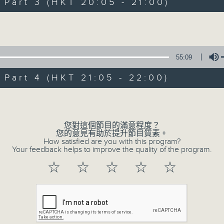
Let us help you get ready for b
art 3 (HKT 20:05 - 21:00)
experience
Volume
55:09
art 4 (HKT 21:05 - 22:00)
01/08/2026
Volume
Radio 3 Mixtape
0
您對這個節目的滿意程度？
seconds
00:00
您的意見有助於提升節目質素。
of
How satisfied are you with this program?
3
Your feedback helps to improve the quality of the program.
01/08/2026 - 足本 Full (HKT 18:10 
hours,
35
☆
☆
☆
☆
☆
minutes,
0
seconds
Volume
90%
0
seconds
00:00
of
50