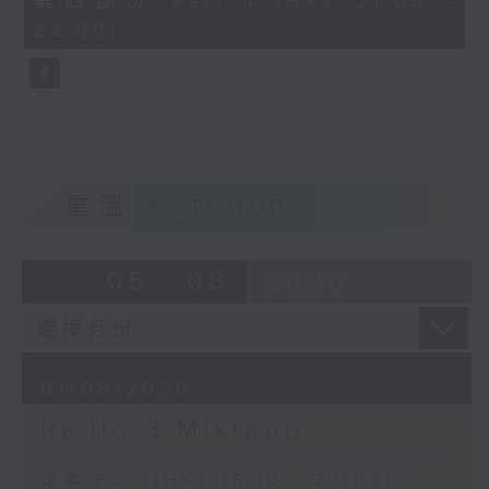
第四部份 Part 4 (HKT 21:05 -
minutes,
22:00)
9
seconds
重溫
CATCHUP
05 - 08
2026
01/08/2026
Radio 3 Mixtape
足本 Full (HKT 18:10 - 22:00)