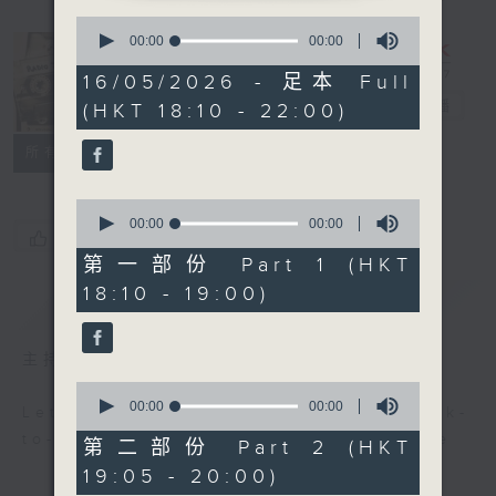
0
seconds
00:00
00:00
of
0
Radio 3
16/05/2026 - 足本 Full
seconds
Mixtape
電台直播
(HKT 18:10 - 22:00)
聯絡
所有集數
0
seconds
00:00
00:00
您喜歡這個節目嗎?
of
0
第一部份 Part 1 (HKT
seconds
18:10 - 19:00)
簡介
GIST
主持人：Non-stop new music
0
seconds
00:00
00:00
Let us help you get ready for back-
of
to-back, non-stop music experience
0
第二部份 Part 2 (HKT
seconds
19:05 - 20:00)