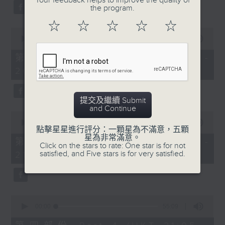
Your feedback helps to improve the quality of
the program.
☆
☆
☆
☆
☆
0
seconds
00:00
55:10
of
55
第二部份 Part 2 (HKT 19:05 -
minutes,
20:00)
10
seconds
提交及繼續 Submit
and Continue
0
seconds
00:00
55:09
點擊星星進行評分：一顆星為不滿意，五顆
of
星為非常滿意。
55
第三部份 Part 3 (HKT 20:05 -
Click on the stars to rate: One star is for not
minutes,
satisfied, and Five stars is for very satisfied.
21:00)
9
seconds
0
seconds
00:00
55:09
of
55