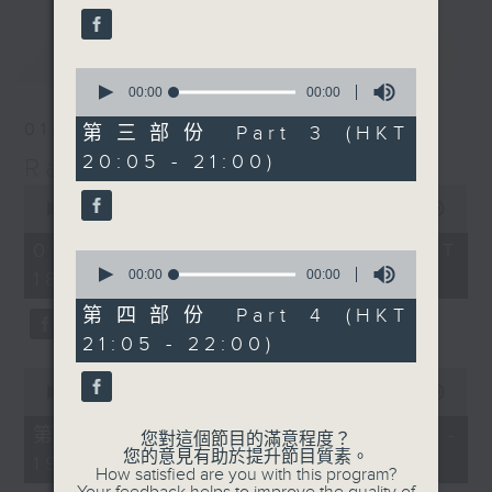
最新
LATEST
0
seconds
00:00
00:00
of
0
01/08/2026
第三部份 Part 3 (HKT
seconds
20:05 - 21:00)
Radio 3 Mixtape
0
seconds
00:00
3:35:00
of
3
01/08/2026 - 足本 Full (HKT
0
hours,
seconds
00:00
00:00
18:10 - 22:00)
35
of
minutes,
0
第四部份 Part 4 (HKT
0
seconds
seconds
21:05 - 22:00)
0
seconds
00:00
50:00
of
50
第一部份 Part 1 (HKT 18:10 -
您對這個節目的滿意程度？
minutes,
您的意見有助於提升節目質素。
19:00)
0
How satisfied are you with this program?
seconds