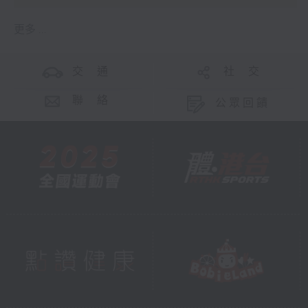
更多 ...
交 通
社 交
聯 絡
公眾回饋