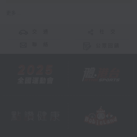
更多 ...
交 通
社 交
聯 絡
公眾回饋