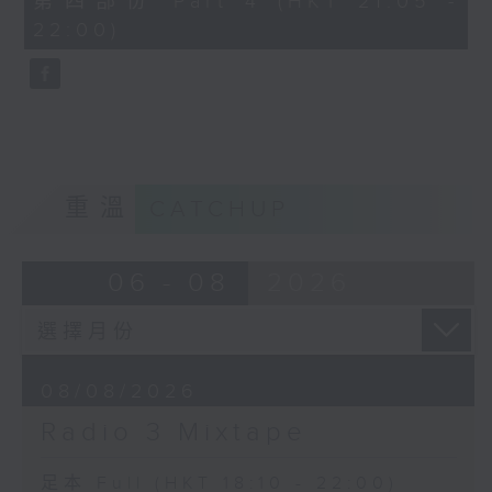
第四部份 Part 4 (HKT 21:05 -
seconds
22:00)
重溫
CATCHUP
06 - 08
2026
08/08/2026
Radio 3 Mixtape
足本 Full (HKT 18:10 - 22:00)