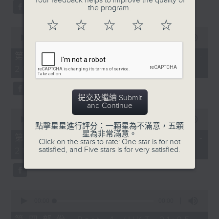
Your feedback helps to improve the quality of
the program.
☆
☆
☆
☆
☆
0
seconds
00:00
00:00
of
0
第二部份 Part 2 (HKT 19:05 -
seconds
20:00)
提交及繼續 Submit
and Continue
0
seconds
00:00
00:00
點擊星星進行評分：一顆星為不滿意，五顆
of
星為非常滿意。
0
第三部份 Part 3 (HKT 20:05 -
Click on the stars to rate: One star is for not
seconds
satisfied, and Five stars is for very satisfied.
21:00)
0
seconds
00:00
00:00
of
0