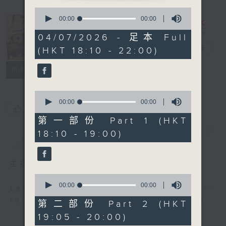
0
seconds
00:00
00:00
of
0
Radio 3
04/07/2026 - 足本 Full
seconds
Mixtape
電台直播
(HKT 18:10 - 22:00)
聯絡
所有集數
0
seconds
00:00
00:00
您喜歡這個節目嗎?
of
0
第一部份 Part 1 (HKT
seconds
18:10 - 19:00)
簡介
GIST
主持人：Non-stop new music
0
seconds
00:00
00:00
Let us help you get ready for back-
of
to-back, non-stop music experience
0
第二部份 Part 2 (HKT
seconds
19:05 - 20:00)