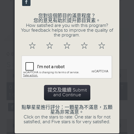
that became today’s classics,
更多...
along with some of those awesome
您對這個節目的滿意程度？
您的意見有助於提升節目質素。
album tracks you won’t have heard
How satisfied are you with this program?
on Radio 3 since they were
Your feedback helps to improve the quality of
最新
LATEST
the program.
released. If you are into the
music of the 70s, 80s, and 90s,
☆
☆
☆
☆
☆
you’ve come to the right place.
08/08/2026
Simon’s Rolled Gold
Saturday afternoons from 4:05
0
until 6.
seconds
00:00
1:50:00
of
1
Stay tuned with Simon’s Rolled
08/08/2026 - 足本 Full (HKT
提交及繼續 Submit
hour,
Gold.
16:05 - 18:00)
and Continue
50
minutes,
0
點擊星星進行評分：一顆星為不滿意，五顆
seconds
星為非常滿意。
Click on the stars to rate: One star is for not
0
satisfied, and Five stars is for very satisfied.
seconds
00:00
55:10
of