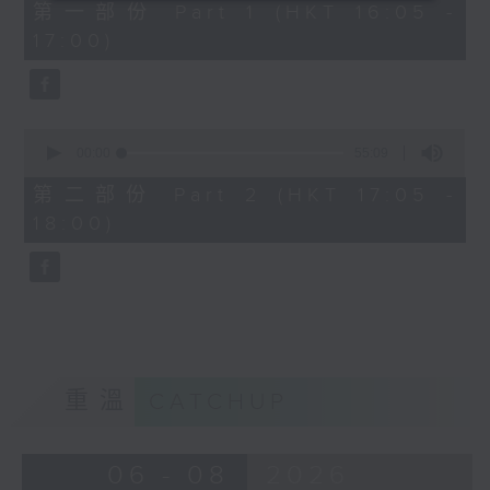
55
第一部份 Part 1 (HKT 16:05 -
minutes,
17:00)
10
seconds
0
seconds
00:00
55:09
of
55
第二部份 Part 2 (HKT 17:05 -
minutes,
18:00)
9
seconds
重溫
CATCHUP
06 - 08
2026