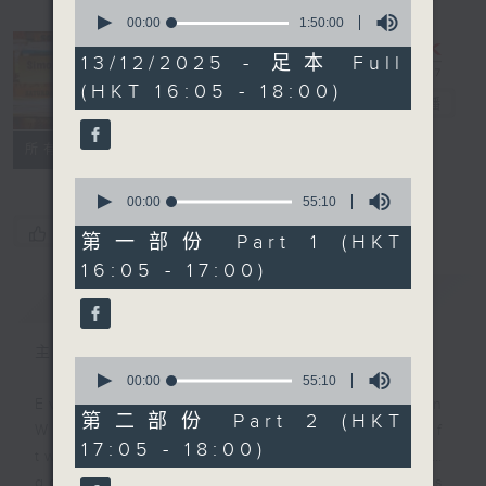
0
seconds
00:00
1:50:00
of
1
13/12/2025 - 足本 Full
hour,
Simon’s
(HKT 16:05 - 18:00)
50
Rolled Gold
電台直播
minutes,
0
seconds
聯絡
所有集數
0
seconds
00:00
55:10
of
您喜歡這個節目嗎?
55
第一部份 Part 1 (HKT
minutes,
16:05 - 17:00)
10
seconds
簡介
GIST
主持人：Simon Willson
0
seconds
00:00
55:10
of
Every Saturday afternoon, Simon
55
第二部份 Part 2 (HKT
Willson brings you two hours of
minutes,
17:05 - 18:00)
10
twentieth century pure… rolled…
seconds
gold! Join him for yesterday’s hits