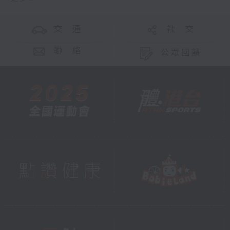
交 通
社 交
聯 絡
公眾回饋