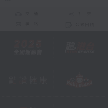
交 通
社 交
聯 絡
公眾回饋