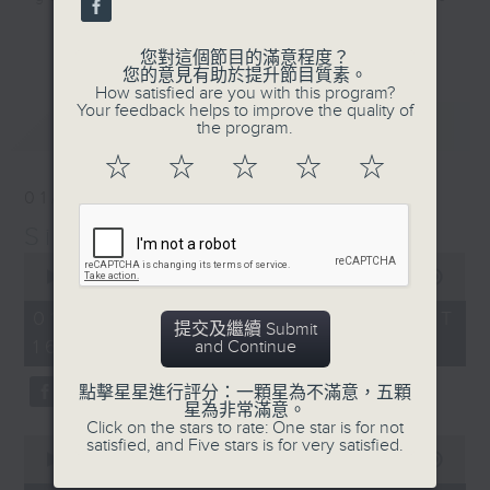
that became today’s classics,
更多...
along with some of those awesome
您對這個節目的滿意程度？
您的意見有助於提升節目質素。
album tracks you won’t have heard
How satisfied are you with this program?
on Radio 3 since they were
Your feedback helps to improve the quality of
最新
LATEST
the program.
released. If you are into the
music of the 70s, 80s, and 90s,
☆
☆
☆
☆
☆
you’ve come to the right place.
01/08/2026
Simon’s Rolled Gold
Saturday afternoons from 4:05
0
until 6.
seconds
00:00
00:00
of
0
Stay tuned with Simon’s Rolled
01/08/2026 - 足本 Full (HKT
提交及繼續 Submit
seconds
Gold.
16:05 - 18:00)
and Continue
點擊星星進行評分：一顆星為不滿意，五顆
星為非常滿意。
Click on the stars to rate: One star is for not
0
satisfied, and Five stars is for very satisfied.
seconds
00:00
00:00
of