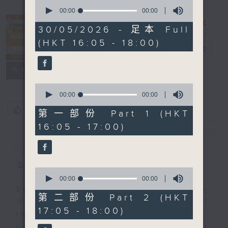
0
seconds
00:00
00:00
of
0
30/05/2026 - 足本 Full
seconds
Simon’s
(HKT 16:05 - 18:00)
Rolled Gold
電台直播
聯絡
所有集數
0
seconds
00:00
00:00
of
您喜歡這個節目嗎?
0
第一部份 Part 1 (HKT
seconds
16:05 - 17:00)
簡介
GIST
主持人：Simon Willson
0
seconds
00:00
00:00
of
Every Saturday afternoon, Simon
0
第二部份 Part 2 (HKT
Willson brings you two hours of
seconds
17:05 - 18:00)
twentieth century pure… rolled…
gold! Join him for yesterday’s hits