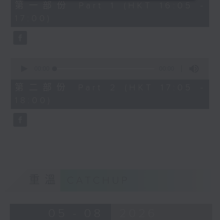
0
第一部份 Part 1 (HKT 16:05 -
seconds
17:00)
0
seconds
00:00
00:00
of
0
第二部份 Part 2 (HKT 17:05 -
seconds
18:00)
重溫
CATCHUP
05 - 08
2026