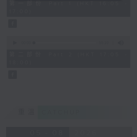
55
第一部份 Part 1 (HKT 16:05 -
minutes,
17:00)
0
seconds
0
seconds
00:00
55:10
of
55
第二部份 Part 2 (HKT 17:05 -
minutes,
18:00)
10
seconds
重溫
CATCHUP
05 - 08
2026