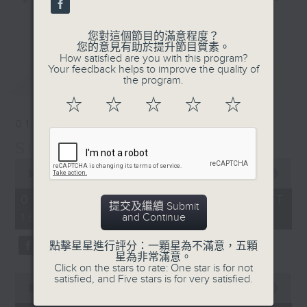
that became today’s classics,
更多...
along with some of those awesome
您對這個節目的滿意程度？
您的意見有助於提升節目質素。
album tracks you won’t have heard
How satisfied are you with this program?
on Radio 3 since they were
Your feedback helps to improve the quality of
最新
LATEST
the program.
released. If you are into the
music of the 70s, 80s, and 90s,
☆
☆
☆
☆
☆
you’ve come to the right place.
01/08/2026
Simon’s Rolled Gold
Saturday afternoons from 4:05
0
until 6.
seconds
00:00
1:50:00
of
1
Stay tuned with Simon’s Rolled
01/08/2026 - 足本 Full (HKT
提交及繼續 Submit
hour,
Gold.
16:05 - 18:00)
and Continue
50
minutes,
0
點擊星星進行評分：一顆星為不滿意，五顆
seconds
星為非常滿意。
Click on the stars to rate: One star is for not
0
satisfied, and Five stars is for very satisfied.
seconds
00:00
55:00
of