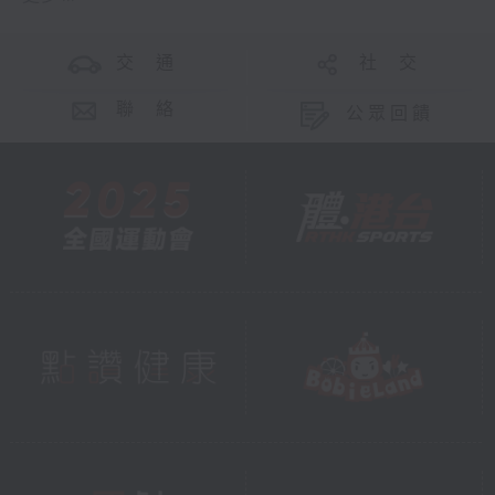
交 通
社 交
聯 絡
公眾回饋