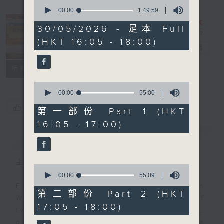
0
seconds
00:00
1:49:59
of
1
30/05/2026 - 足本 Full
hour,
Simon’s
(HKT 16:05 - 18:00)
49
Rolled Gold
電台直播
minutes,
59
seconds
聯絡
所有集數
0
seconds
00:00
55:00
of
您喜歡這個節目嗎?
55
第一部份 Part 1 (HKT
minutes,
16:05 - 17:00)
0
seconds
簡介
GIST
主持人：Simon Willson
0
seconds
00:00
55:09
of
Every Saturday afternoon, Simon
55
第二部份 Part 2 (HKT
Willson brings you two hours of
minutes,
17:05 - 18:00)
9
twentieth century pure… rolled…
seconds
gold! Join him for yesterday’s hits