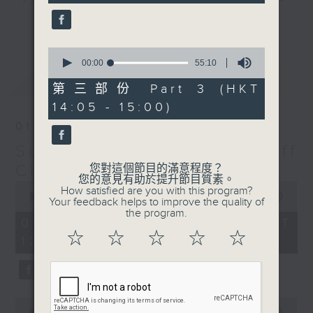
seconds
us with you, turn us up, and Jeff
更多...
will make sure he keeps you
feeling “So Saturday".
0
seconds
00:00
55:10
of
最新
LATEST
Every Saturday 12:05-3pm... on
55
第三部份 Part 3 (HKT
minutes,
Radio 3
14:05 - 15:00)
10
seconds
01/08/2026
So Saturday with Jeff
Cheung
您對這個節目的滿意程度？
您的意見有助於提升節目質素。
0
How satisfied are you with this program?
seconds
00:00
2:40:00
Your feedback helps to improve the quality of
of
the program.
2
01/08/2026 - 足本 Full (HKT
hours,
☆
☆
☆
☆
☆
12:05 - 15:00)
40
minutes,
0
seconds
0