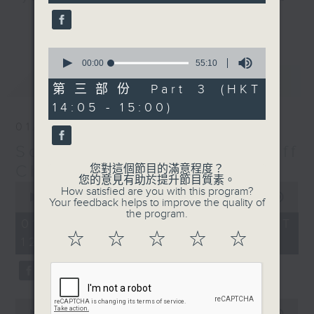
seconds
us with you, turn us up, and Jeff
更多...
will make sure he keeps you
feeling “So Saturday".
0
seconds
00:00
55:10
of
最新
LATEST
Every Saturday 12:05-3pm... on
55
第三部份 Part 3 (HKT
minutes,
Radio 3
14:05 - 15:00)
10
seconds
01/08/2026
So Saturday with Jeff
Cheung
您對這個節目的滿意程度？
您的意見有助於提升節目質素。
0
How satisfied are you with this program?
seconds
00:00
2:40:00
Your feedback helps to improve the quality of
of
the program.
2
01/08/2026 - 足本 Full (HKT
hours,
☆
☆
☆
☆
☆
12:05 - 15:00)
40
minutes,
0
seconds
0