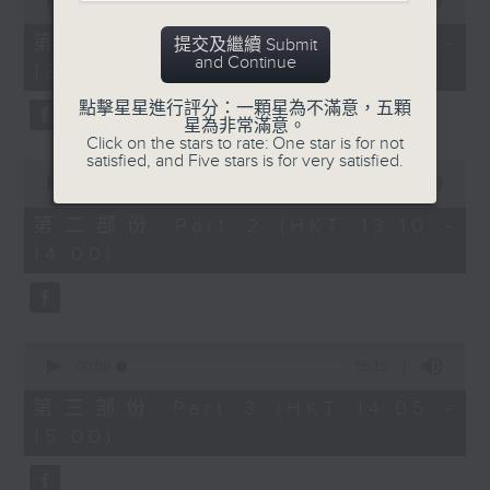
seconds
00:00
55:10
of
55
第一部份 Part 1 (HKT 12:05 -
提交及繼續 Submit
minutes,
and Continue
13:00)
10
seconds
點擊星星進行評分：一顆星為不滿意，五顆
星為非常滿意。
Click on the stars to rate: One star is for not
satisfied, and Five stars is for very satisfied.
0
seconds
00:00
50:19
of
50
第二部份 Part 2 (HKT 13:10 -
minutes,
14:00)
19
seconds
0
seconds
00:00
55:10
of
55
第三部份 Part 3 (HKT 14:05 -
minutes,
15:00)
10
seconds