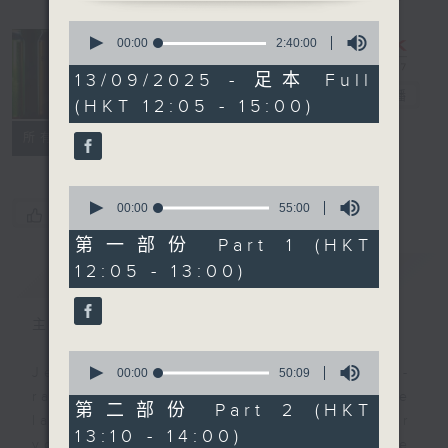
0
seconds
So Saturday
00:00
2:40:00
of
with Jeff
2
13/09/2025 - 足本 Full
hours,
Cheung
電台直播
(HKT 12:05 - 15:00)
40
minutes,
聯絡
0
所有集數
seconds
0
seconds
00:00
55:00
您喜歡這個節目嗎?
of
55
第一部份 Part 1 (HKT
minutes,
12:05 - 13:00)
簡介
GIST
0
seconds
主持人：Jeff Cheung
0
seconds
Jeff brings you a weekend happy-
00:00
50:09
of
radio musical oasis full of the
50
第二部份 Part 2 (HKT
minutes,
latest and the greatest. Whether
13:10 - 14:00)
9
you are working or playing, take