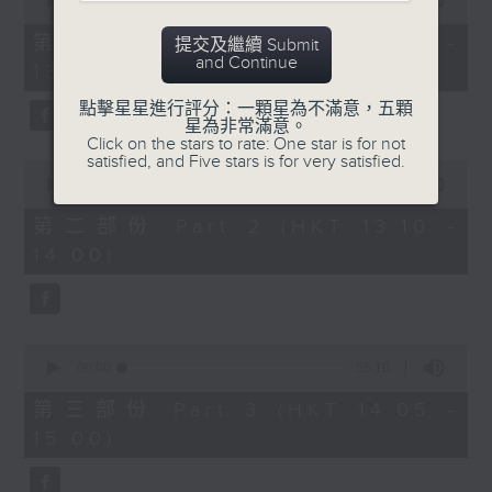
seconds
00:00
55:10
of
55
第一部份 Part 1 (HKT 12:05 -
提交及繼續 Submit
minutes,
and Continue
13:00)
10
seconds
點擊星星進行評分：一顆星為不滿意，五顆
星為非常滿意。
Click on the stars to rate: One star is for not
satisfied, and Five stars is for very satisfied.
0
seconds
00:00
50:19
of
50
第二部份 Part 2 (HKT 13:10 -
minutes,
14:00)
19
seconds
0
seconds
00:00
55:10
of
55
第三部份 Part 3 (HKT 14:05 -
minutes,
15:00)
10
seconds