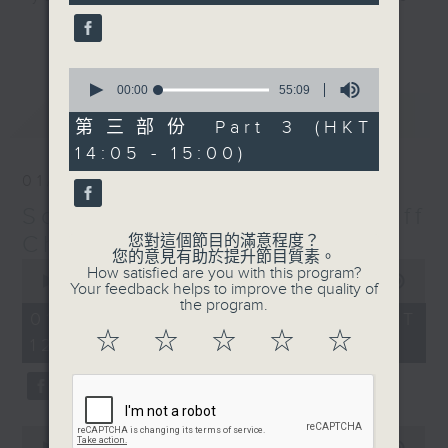
seconds
us with you, turn us up, and Jeff
更多...
will make sure he keeps you
feeling “So Saturday".
0
seconds
00:00
55:09
of
最新
LATEST
Every Saturday 12:05-3pm... on
55
第三部份 Part 3 (HKT
minutes,
Radio 3
14:05 - 15:00)
9
seconds
01/08/2026
So Saturday with Jeff
Cheung
您對這個節目的滿意程度？
您的意見有助於提升節目質素。
0
How satisfied are you with this program?
seconds
00:00
2:40:00
Your feedback helps to improve the quality of
of
the program.
2
01/08/2026 - 足本 Full (HKT
hours,
☆
☆
☆
☆
☆
12:05 - 15:00)
40
minutes,
0
seconds
0