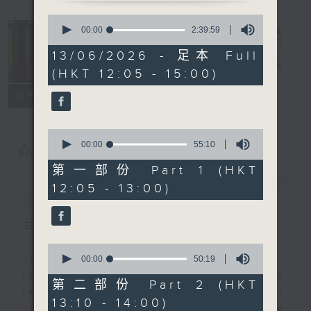
0
seconds
So Saturday
00:00
2:39:59
of
with Jeff
2
13/06/2026 - 足本 Full
hours,
Cheung
電台直播
(HKT 12:05 - 15:00)
39
minutes,
聯絡
59
所有集數
seconds
0
seconds
00:00
55:10
您喜歡這個節目嗎?
of
55
第一部份 Part 1 (HKT
minutes,
12:05 - 13:00)
簡介
GIST
10
seconds
主持人：Jeff Cheung
0
seconds
Jeff brings you a weekend happy-
00:00
50:19
of
radio musical oasis full of the
50
第二部份 Part 2 (HKT
minutes,
latest and the greatest. Whether
13:10 - 14:00)
19
you are working or playing, take