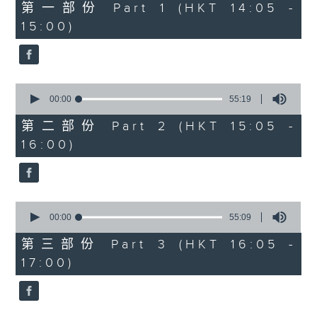
55
第一部份 Part 1 (HKT 14:05 -
minutes,
15:00)
10
seconds
0
seconds
00:00
55:19
of
55
第二部份 Part 2 (HKT 15:05 -
minutes,
16:00)
19
seconds
0
seconds
00:00
55:09
of
55
第三部份 Part 3 (HKT 16:05 -
minutes,
17:00)
9
seconds