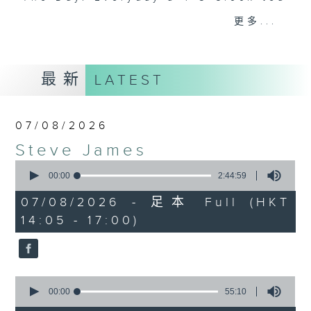
break features a handful of songs
更多...
from a special artist of the day,
with Wednesday's being all about
The Beatles. And, every Tuesday
最新
LATEST
our friend and Hong Kong music
legend Perry Martin joins Steve,
with Harry (Wong) Gor-Gor coming
07/08/2026
to say hi each Friday.
Steve James
0
seconds
00:00
2:44:59
of
2
07/08/2026 - 足本 Full (HKT
hours,
14:05 - 17:00)
44
minutes,
59
seconds
0
seconds
00:00
55:10
of