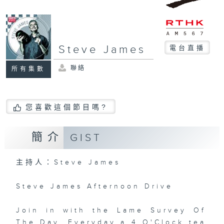
Steve James
電台直播
聯絡
所有集數
您喜歡這個節目嗎?
簡介
GIST
主持人：Steve James
Steve James Afternoon Drive
Join in with the Lame Survey Of
The Day. Everyday a 4 O'Clock tea