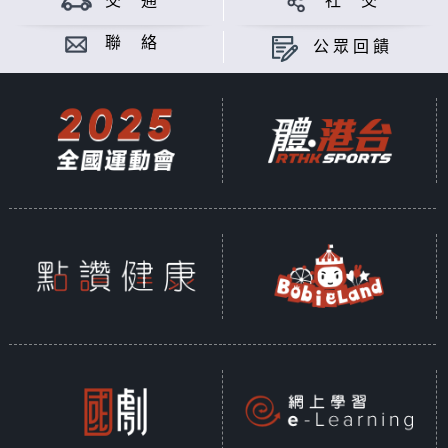
交 通
社 交
聯 絡
公眾回饋