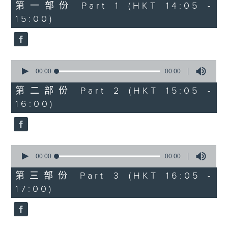
0
第一部份 Part 1 (HKT 14:05 -
seconds
15:00)
0
seconds
00:00
00:00
of
0
第二部份 Part 2 (HKT 15:05 -
seconds
16:00)
0
seconds
00:00
00:00
of
0
第三部份 Part 3 (HKT 16:05 -
seconds
17:00)