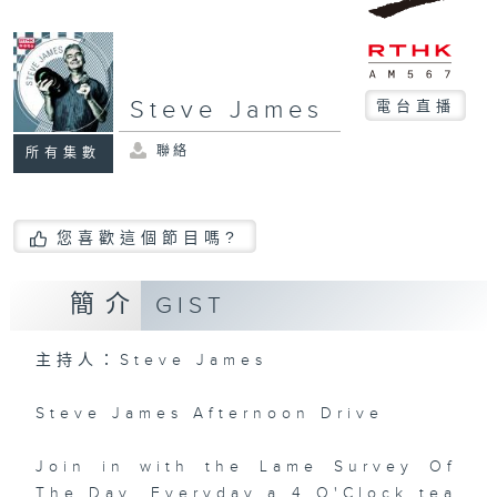
Steve James
電台直播
聯絡
所有集數
您喜歡這個節目嗎?
簡介
GIST
主持人：Steve James
Steve James Afternoon Drive
Join in with the Lame Survey Of
The Day. Everyday a 4 O'Clock tea