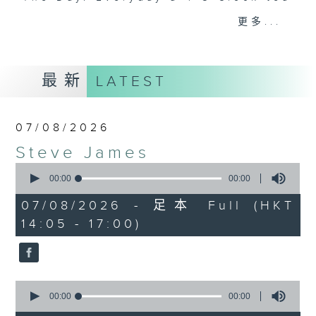
break features a handful of songs
更多...
from a special artist of the day,
with Wednesday's being all about
The Beatles. And, every Tuesday
最新
LATEST
our friend and Hong Kong music
legend Perry Martin joins Steve,
with Harry (Wong) Gor-Gor coming
07/08/2026
to say hi each Friday.
Steve James
0
seconds
00:00
00:00
of
0
07/08/2026 - 足本 Full (HKT
seconds
14:05 - 17:00)
0
seconds
00:00
00:00
of