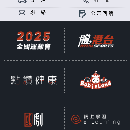
交 通
社 交
聯 絡
公眾回饋